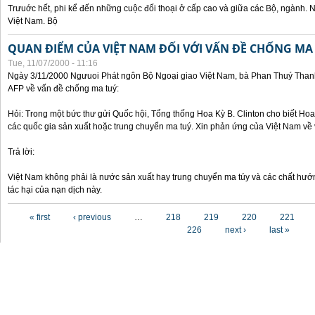
Trưuớc hết, phi kể đến những cuộc đối thoại ở cấp cao và giữa các Bộ, ngành. 
Việt Nam. Bộ
QUAN ĐIỂM CỦA VIỆT NAM ĐỐI VỚI VẤN ĐỀ CHỐNG MA
Tue, 11/07/2000 - 11:16
Ngày 3/11/2000 Ngưuoi Phát ngôn Bộ Ngoại giao Việt Nam, bà Phan Thuý Thanh 
AFP về vấn đề chống ma tuý:
Hỏi: Trong một bức thư gửi Quốc hội, Tổng thống Hoa Kỳ B. Clinton cho biết Hoa 
các quốc gia sản xuất hoặc trung chuyển ma tuý. Xin phản ứng của Việt Nam về 
Trả lời:
Việt Nam không phải là nước sản xuất hay trung chuyển ma túy và các chất hướ
tác hại của nạn dịch này.
Pages
« first
‹ previous
…
218
219
220
221
226
next ›
last »