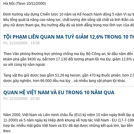
Hà Nội (Ttxvn 10/11/2000)
Định hướng xây dựng Chiến lược 10 năm và Kế hoạch hành động 5 năm Vì sự t
tiêu tổng quát là nâng cao năng lực, chất lượng đời sống vật chất và tinh thần 
phụ nữ được tham gia, thụ hưởng đầy đủ và bình đẳng trong mọi lĩnh vực của đờ
TỘI PHẠM LIÊN QUAN MA TUÝ GIẢM 12,6% TRONG 10 
Fri, 11/10/2000 - 19:56
Theo Văn phòng thường trực phòng chống ma túy, Bộ Công an, từ đầu năm đến 
khám phá gần 9430 vụ, bắt hơn 17.130 đối tượng phạm tội ma túy; giảm 12,6% 
so với cùng kỳ năm ngoái.
Tang vật thu giữ được bao gồm 51,26 kg heroin, gần 470 kg thuốc phiện, hơn 2.
dược gây nghiện, hơn 66.000 liều ma túy ...và nhiều tang vật phạm tội khác.
QUAN HỆ VIỆT NAM VÀ EU TRONG 10 NĂM QUA
Fri, 11/10/2000 - 03:50
Năm 2000, Việt Nam và Liên minh châu Âu (EU) kỷ niệm 10 năm ngày thiết lập q
11-2000) và 5 năm ngày ký Hiệp định khung về hợp tác Việt Nam - EU (17-7-199
hợp tác nhiều mặt giữa Việt Nam và EU đã đạt được những kết quả lớn, tạo tiền 
theo.