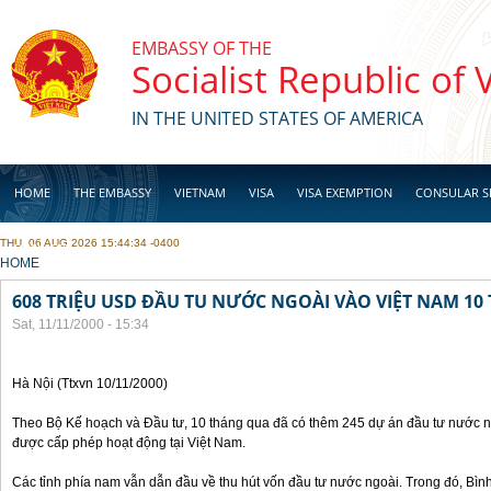
Skip to main content
EMBASSY OF THE
Socialist Republic of
IN THE UNITED STATES OF AMERICA
HOME
THE EMBASSY
VIETNAM
VISA
VISA EXEMPTION
CONSULAR S
THU, 06 AUG 2026 15:44:34 -0400
BUSINESS
YOU ARE HERE
HOME
608 TRIỆU USD ĐẦU TU NƯỚC NGOÀI VÀO VIỆT NAM 1
Sat, 11/11/2000 - 15:34
Hà Nội (Ttxvn 10/11/2000)
Theo Bộ Kế hoạch và Đầu tư, 10 tháng qua đã có thêm 245 dự án đầu tư nước ng
được cấp phép hoạt động tại Việt Nam.
Các tỉnh phía nam vẫn dẫn đầu về thu hút vốn đầu tư nước ngoài. Trong đó, Bì