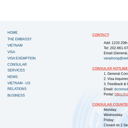
HOME
CONTACT
:
THE EMBASSY
Add: 1233 20th
VIETNAM
Tel: 202-861-0
VISA
Email (General,
VISA EXEMPTION
vanphong@vie
CONSULAR
CONSULAR HOTLINE
SERVICES
1. General Con
NEWS
2. Visa Inquiri
VIETNAM - US
3. Feedback & 
RELATIONS
Email:
dcconsu
Portal:
https://
co
BUSINESS
CONSULAR COUNTER
Monday: 09:
Wednesday: 0
Friday: 09:
Closed on 2 Sep