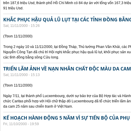
trên 187,6 triệu Usd; thành phố Hồ Chí Minh có 84 dự án với tổng vốn 167,3 triệ
91 triệu Usd.
KHẮC PHỤC HẬU QUẢ LŨ LỤT TẠI CÁC TỈNH ĐỒNG BẰ
Sat, 11/11/2000 - 15:26
(Ttxvn 11/11/2000)
Trong 2 ngày 10 và 11/11/2000, tại Đồng Tháp, Thủ tướng Phan Văn Khải, các
Nguyễn Công Tạn đã chủ trì Hội nghị khắc phục hậu quả lũ lụt, khôi phục sản xu
các tỉnh đồng bằng sông Cửu long.
TRIỂN LÃM ẢNH VỀ NẠN NHÂN CHẤT ĐỘC MÀU DA CAM
Sat, 11/11/2000 - 15:13
(Ttxvn 11/11/2000)
Ngày 7/11, tại thành phố Lucxembourg, dưới sự bảo trợ của Bộ Hợp tác và Hà
chức Caritas phối hợp với Hội chữ thập đỏ Lucxembourg đã tổ chức triển lãm 
da cam 25 năm sau chiến tranh ở Việt Nam.
KẾ HOẠCH HÀNH ĐỘNG 5 NĂM VÌ SỰ TIẾN BỘ CỦA PHỤ
Fri, 11/10/2000 - 19:59