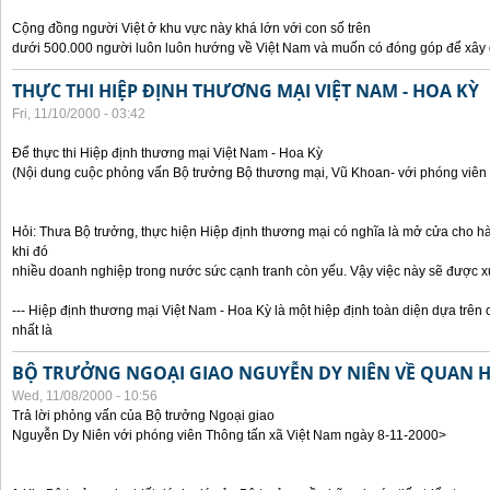
Cộng đồng người Việt ở khu vực này khá lớn với con số trên
dưới 500.000 người luôn luôn hướng về Việt Nam và muốn có đóng góp để xây
THỰC THI HIỆP ĐỊNH THƯƠNG MẠI VIỆT NAM - HOA KỲ
Fri, 11/10/2000 - 03:42
Để thực thi Hiệp định thương mại Việt Nam - Hoa Kỳ
(Nội dung cuộc phỏng vấn Bộ trưởng Bộ thương mại, Vũ Khoan- với phóng viên 
Hỏi: Thưa Bộ trưởng, thực hiện Hiệp định thương mại có nghĩa là mở cửa cho h
khi đó
nhiều doanh nghiệp trong nước sức cạnh tranh còn yếu. Vậy việc này sẽ được x
--- Hiệp định thương mại Việt Nam - Hoa Kỳ là một hiệp định toàn diện dựa trên 
nhất là
BỘ TRƯỞNG NGOẠI GIAO NGUYỄN DY NIÊN VỀ QUAN HỆ
Wed, 11/08/2000 - 10:56
Trả lời phỏng vấn của Bộ trưởng Ngoại giao
Nguyễn Dy Niên với phóng viên Thông tấn xã Việt Nam ngày 8-11-2000>