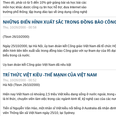
Theo đó, phải có từ 5 đến 10% giờ giảng bài và học bài các
môn học khác được công cụ tin học hỗ trợ; đưa Internet vào
trường phổ thông; tập trung đào tạo về ứng dụng công nghệ
NHỮNG ĐIỂN HÌNH XUẤT SẮC TRONG ĐỒNG BÀO CÔNG
Thu, 10/26/2000 - 00:58
(Ttxvn 26/10/2000)
Ngày 25/10/2000, tại Hà Nội, ủy ban đoàn kết Công giáo Việt Nam đã tổ chức H
điển hình tiên tiến xuất sắc trong đồng bào Công giáo với sự tham dự của 95 đại b
biểu trong cả nước.
Uy ban đoàn kết Công giáo Việt Nam đã nêu bật
TRÍ THỨC VIỆT KIỀU -THẾ MẠNH CỦA VIỆT NAM
Thu, 10/26/2000 - 00:52
Hà Nội (Ttxvn 26/10/2000)
Hiện nay Việt Nam có khoảng 2,5 triệu Việt kiều đang sống ở nước ngoài, trong đ
là trí thức, chuyên viên làm việc trong các ngành kinh tế, kỹ nghệ cao của các nướ
Tiến sĩ Nguyễn Văn Hào, một nhân sĩ Việt kiều nổi tiếng ở Australia đã nhận địn
viên Thông tấn xã Việt Nam ngày 25/10, tại Sydney.