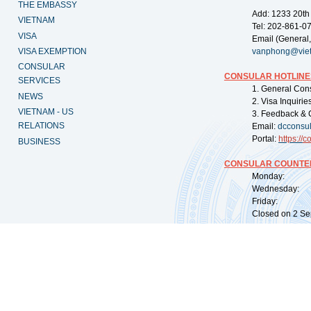
THE EMBASSY
Add: 1233 20th
VIETNAM
Tel: 202-861-0
VISA
Email (General,
VISA EXEMPTION
vanphong@vie
CONSULAR
CONSULAR HOTLINE
SERVICES
1. General Con
NEWS
2. Visa Inquiri
VIETNAM - US
3. Feedback & 
RELATIONS
Email:
dcconsu
Portal:
https://
co
BUSINESS
CONSULAR COUNTER
Monday: 09:
Wednesday: 0
Friday: 09:
Closed on 2 Sep