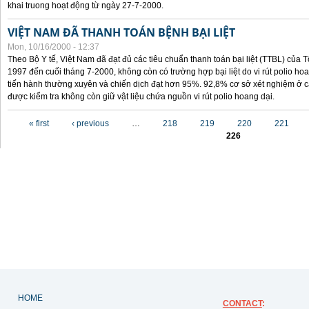
khai truong hoạt động từ ngày 27-7-2000.
VIỆT NAM ĐÃ THANH TOÁN BỆNH BẠI LIỆT
Mon, 10/16/2000 - 12:37
Theo Bộ Y tế, Việt Nam đã đạt đủ các tiêu chuẩn thanh toán bại liệt (TTBL) của Tổ
1997 đến cuối tháng 7-2000, không còn có trường hợp bại liệt do vi rút polio h
tiến hành thường xuyên và chiến dịch đạt hơn 95%. 92,8% cơ sở xét nghiệm ở cá
được kiểm tra không còn giữ vật liệu chứa nguồn vi rút polio hoang dại.
Pages
« first
‹ previous
…
218
219
220
221
226
HOME
CONTACT
: