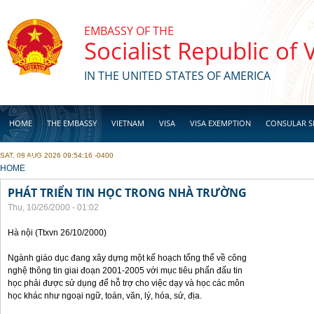
Skip to main content
EMBASSY OF THE
Socialist Republic of
IN THE UNITED STATES OF AMERICA
HOME
THE EMBASSY
VIETNAM
VISA
VISA EXEMPTION
CONSULAR S
SAT, 08 AUG 2026 09:54:16 -0400
BUSINESS
YOU ARE HERE
HOME
PHÁT TRIỂN TIN HỌC TRONG NHÀ TRƯỜNG
Thu, 10/26/2000 - 01:02
Hà nội (Ttxvn 26/10/2000)
Ngành giáo dục đang xây dựng một kế hoạch tổng thể về công
nghệ thông tin giai đoạn 2001-2005 với mục tiêu phấn đấu tin
học phải được sử dụng để hỗ trợ cho việc dạy và học các môn
học khác như ngoại ngữ, toán, văn, lý, hóa, sử, địa.