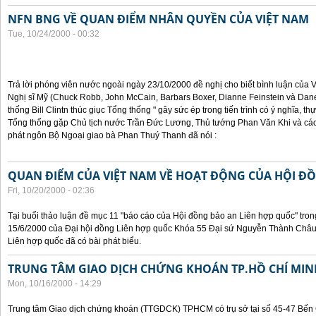
NFN BNG VỀ QUAN ĐIỂM NHÂN QUYỀN CỦA VIỆT NAM
Tue, 10/24/2000 - 00:32
Trả lời phóng viên nước ngoài ngày 23/10/2000 đề nghị cho biết bình luận của
Nghị sĩ Mỹ (Chuck Robb, John McCain, Barbars Boxer, Dianne Feinstein và Dan
thống Bill Clintn thúc giục Tổng thống " gây sức ép trong tiến trình có ý nghĩa, t
Tổng thống gặp Chủ tịch nước Trần Đức Lương, Thủ tướng Phan Văn Khi và cá
phát ngôn Bộ Ngoại giao bà Phan Thuý Thanh đã nói :
QUAN ĐIỂM CỦA VIỆT NAM VỀ HOẠT ĐỘNG CỦA HỘI Đ
Fri, 10/20/2000 - 02:36
Tại buổi thảo luận đề mục 11 "báo cáo của Hội đồng bảo an Liên hợp quốc" tron
15/6/2000 của Đại hội đồng Liên hợp quốc Khóa 55 Đại sứ Nguyễn Thành Châu, 
Liên hợp quốc đã có bài phát biểu.
TRUNG TÂM GIAO DỊCH CHỨNG KHOÁN TP.HỒ CHÍ MIN
Mon, 10/16/2000 - 14:29
Trung tâm Giao dịch chứng khoán (TTGDCK) TPHCM có trụ sở tại số 45-47 Bến