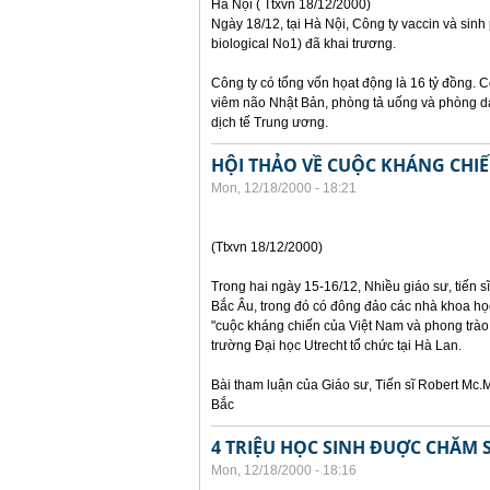
Hà Nội ( Ttxvn 18/12/2000)
Ngày 18/12, tại Hà Nội, Công ty vaccin và sin
biological No1) đã khai trương.
Công ty có tổng vốn họat động là 16 tỷ đồng. C
viêm não Nhật Bản, phòng tả uống và phòng dạ
dịch tế Trung ương.
HỘI THẢO VỀ CUỘC KHÁNG CHIẾ
Mon, 12/18/2000 - 18:21
(Ttxvn 18/12/2000)
Trong hai ngày 15-16/12, Nhiều giáo sư, tiến sĩ
Bắc Âu, trong đó có đông đảo các nhà khoa họ
"cuộc kháng chiến của Việt Nam và phong trào 
trường Đại học Utrecht tổ chức tại Hà Lan.
Bài tham luận của Giáo sư, Tiến sĩ Robert Mc
Bắc
4 TRIỆU HỌC SINH ĐUỢC CHĂM 
Mon, 12/18/2000 - 18:16