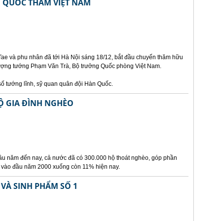
 QUỐC THĂM VIỆT NAM
e và phu nhân đã tới Hà Nội sáng 18/12, bắt đầu chuyến thăm hữu
Thượng tướng Phạm Văn Trà, Bộ trưởng Quốc phòng Việt Nam.
ố tướng lĩnh, sỹ quan quân đội Hàn Quốc.
Ộ GIA ĐÌNH NGHÈO
ầu năm đến nay, cả nước đã có 300.000 hộ thoát nghèo, góp phần
% vào đầu năm 2000 xuống còn 11% hiện nay.
VÀ SINH PHẨM SỐ 1