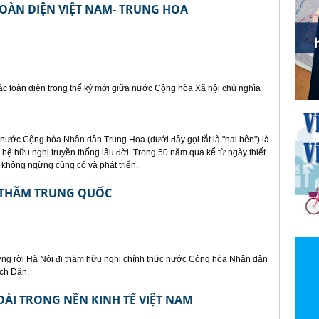
OÀN DIỆN VIỆT NAM- TRUNG HOA
ác toàn diện trong thế kỷ mới giữa nước Cộng hòa Xã hội chủ nghĩa
ước Cộng hòa Nhân dân Trung Hoa (dưới đây gọi tắt là "hai bên") là
hệ hữu nghị truyền thống lâu đời. Trong 50 năm qua kể từ ngày thiết
 không ngừng củng cố và phát triển.
I THĂM TRUNG QUỐC
ng rời Hà Nội đi thăm hữu nghị chính thức nước Cộng hòa Nhân dân
ạch Dân.
ÀI TRONG NỀN KINH TẾ VIỆT NAM