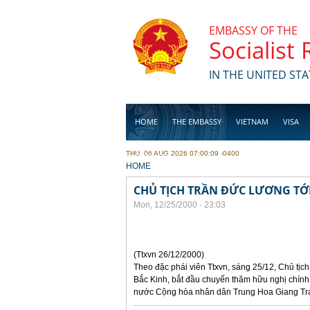
Skip to main content
EMBASSY OF THE
Socialist
IN THE UNITED STA
HOME
THE EMBASSY
VIETNAM
VISA
THU, 06 AUG 2026 07:00:09 -0400
BUSINESS
YOU ARE HERE
HOME
CHỦ TỊCH TRẦN ĐỨC LƯƠNG TỚI
Mon, 12/25/2000 - 23:03
(Ttxvn 26/12/2000)
Theo đặc phái viên Ttxvn, sáng 25/12, Chủ tịc
Bắc Kinh, bắt đầu chuyến thăm hữu nghị chính
nước Cộng hòa nhân dân Trung Hoa Giang Tr