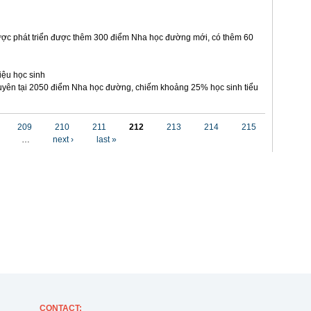
ợc phát triển được thêm 300 điểm Nha học đường mới, có thêm 60
iệu học sinh
yên tại 2050 điểm Nha học đường, chiếm khoảng 25% học sinh tiểu
209
210
211
212
213
214
215
…
next ›
last »
CONTACT
: