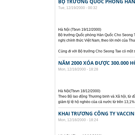
BỘ TRƯỞNG QUỐC PHÒNG HÀN
Tue, 12/19/2000 - 00:32
Hà Nội (Ttxvn 19/12/2000)
Bộ trưởng Quốc phòng Hàn Quốc Cho Seong Ta
nghị chính thức Việt Nam, theo lời mời của 
Cùng đi với Bộ trưởng Cho Seong Tae có một s
NĂM 2000 XÓA ĐƯỢC 300.000 H
Mon, 12/18/2000 - 18:28
Hà Nội(Ttxvn 18/12/2000)
Theo Bộ lao động Thương binh và Xã hội, từ đ
giảm tỷ lệ hộ nghèo của cả nước từ trên 13,1
KHAI TRƯƠNG CÔNG TY VACCIN 
Mon, 12/18/2000 - 18:24