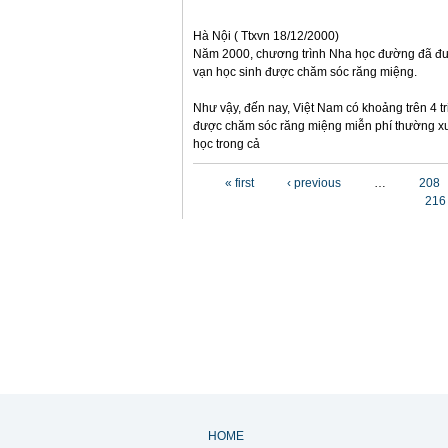
Hà Nội ( Ttxvn 18/12/2000)
Năm 2000, chương trình Nha học đường đã đư
vạn học sinh được chăm sóc răng miệng.
Như vậy, đến nay, Việt Nam có khoảng trên 4 tr
được chăm sóc răng miệng miễn phí thường xu
học trong cả
Pages
« first
‹ previous
…
208
216
HOME