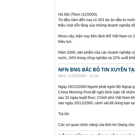
Hà Nội (Ttxvn /12/2000)
Từ đầu năm đến nay có 303 dự án đầu tư nước 
triệu Usd vốn tăng của những doanh nghiệp đã
Nhưu vậy, hiện nay trên lãnh thổ Việt Nam có 
hiệu lực.
Năm 2000, sản phẩm của các doanh nghiệp có
nước, 34% trong công nghiệp và 22% xuất khẩu
NFN BNG BÁC BỎ TIN XUYÊN TẠ
Wed, 12/20/2000 - 12:08
Ngày 20/12/2000 Người phát ngôn Bộ Ngoại gi
China Morning Post đề nghị bình luận về những 
sau 32 ngày tuyệt thực; Chính phủ Việt Nam k
vào ngày 20/12/2000; cảnh sát đã dùng bạo lực
Trả lời:
Các cơ quan chức năng của tỉnh An Giang cho b