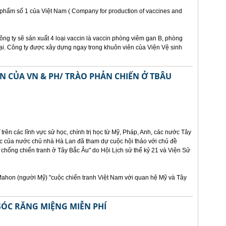
h phẩm số 1 của Việt Nam ( Company for production of vaccines and
ông ty sẽ sản xuất 4 loại vaccin là vaccin phòng viêm gan B, phòng
i. Công ty được xây dựng ngay trong khuôn viên của Viện Vệ sinh
N CỦA VN & PH/ TRÀO PHẢN CHIẾN Ở TBÂU
 trên các lĩnh vực sử học, chính trị học từ Mỹ, Pháp, Anh, các nước Tây
c của nước chủ nhà Hà Lan đã tham dự cuộc hội thảo với chủ đề
chống chiến tranh ở Tây Bắc Âu" do Hội Lịch sử thế kỷ 21 và Viện Sử
.Mahon (người Mỹ) "cuộc chiến tranh Việt Nam với quan hệ Mỹ và Tây
SÓC RĂNG MIỆNG MIỄN PHÍ