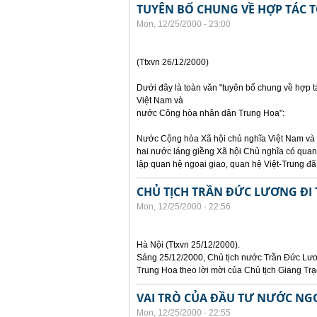
TUYÊN BỐ CHUNG VỀ HỢP TÁC T
Mon, 12/25/2000 - 23:00
(Ttxvn 26/12/2000)
Dưới đây là toàn văn "tuyên bố chung về hợp t
Việt Nam và
nước Công hòa nhân dân Trung Hoa":
Nước Cộng hòa Xã hội chủ nghĩa Việt Nam và n
hai nước láng giềng Xã hội Chủ nghĩa có quan 
lập quan hệ ngoại giao, quan hệ Việt-Trung đã
CHỦ TỊCH TRẦN ĐỨC LƯƠNG Đ
Mon, 12/25/2000 - 22:56
Hà Nội (Ttxvn 25/12/2000).
Sáng 25/12/2000, Chủ tịch nước Trần Đức Lươ
Trung Hoa theo lời mời của Chủ tịch Giang Tr
VAI TRÒ CỦA ĐẦU TƯ NƯỚC NGO
Mon, 12/25/2000 - 22:55