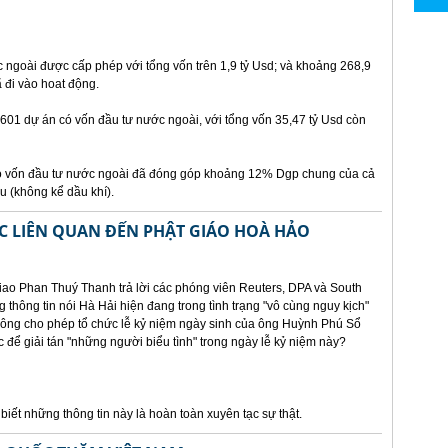
ngoài được cấp phép với tổng vốn trên 1,9 tỷ Usd; và khoảng 268,9
 đi vào hoat động.
2601 dự án có vốn đầu tư nước ngoài, với tổng vốn 35,47 tỷ Usd còn
 vốn đầu tư nước ngoài đã đóng góp khoảng 12% Dgp chung của cả
 (không kể dầu khí).
C LIÊN QUAN ĐẾN PHẬT GIÁO HOÀ HẢO
ao Phan Thuý Thanh trả lời các phóng viên Reuters, DPA và South
thông tin nói Hà Hải hiện đang trong tình trạng "vô cùng nguy kịch"
hông cho phép tổ chức lễ kỷ niệm ngày sinh của ông Huỳnh Phú Sổ
 để giải tán "những người biểu tình" trong ngày lễ kỷ niệm này?
iết những thông tin này là hoàn toàn xuyên tạc sự thật.