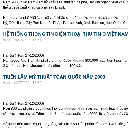
Năm 2000, Việt Nam đã xuất khẩu 680.000 tấn cà phê, đạt kim ngạch xuất khẩu tr
thế giới về xuất khẩu cà phê, sau Brazil.
Hiện nay, cà phê Việt Nam đã xuất khẩu sang 54 nước, trong đó các nước nhập 
Kỳ, Đức, Italia, Tây Ban Nha, Bỉ, Pháp, Ba Lan, Anh, Nhật Bản, áo, Hàn Quốc, C
HỆ THỐNG THONG TIN ĐIỆN THOẠI THU TIN O VIỆT NA
Wed, 12/27/2000 - 16:57
Hà Nội (Ttxvn 27/12/2000)
Năm 2000, Việt Nam đã phát triển mới được khoảng 800.000 máy điện thoại nân
3,3 triệu, đạt tỷ lệ khoảng 4 máy điện thoại/100 dân.
TRIỂN LÃM MỸ THUẬT TOÀN QUỐC NĂM 2000
Wed, 12/27/2000 - 16:52
Hà Nội (Ttxvn 27/12/2000)
Hơn 800 tác phẩm thuộc nhiều thể loại như sơn dầu, sơn mài, tranh lụa, khắc g
sĩ được trưng bày tại Triển lãm mỹ thuật toàn quốc năm 2000, tổ chức từ ngày 2
Số tranh trên được chọn trong tổng số hơn 2.500 tác phẩm của hơn 1.400 tác giả