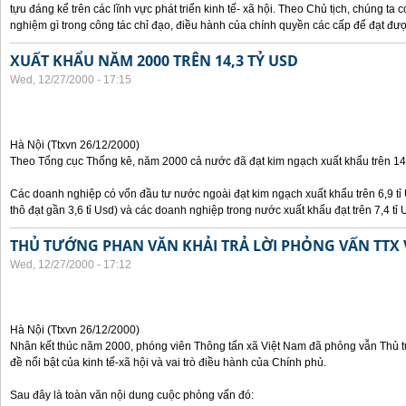
tựu đáng kể trên các lĩnh vực phát triển kinh tế- xã hội. Theo Chủ tịch, chúng ta c
nghiệm gì trong công tác chỉ đạo, điều hành của chính quyền các cấp để đạt đ
XUẤT KHẨU NĂM 2000 TRÊN 14,3 TỶ USD
Wed, 12/27/2000 - 17:15
Hà Nội (Ttxvn 26/12/2000)
Theo Tổng cục Thống kê, năm 2000 cả nước đã đạt kim ngạch xuất khẩu trên 14,
Các doanh nghiệp có vốn đầu tư nước ngoài đạt kim ngạch xuất khẩu trên 6,9 tỉ 
thô đạt gần 3,6 tỉ Usd) và các doanh nghiệp trong nước xuất khẩu đạt trên 7,4 tỉ 
THỦ TƯỚNG PHAN VĂN KHẢI TRẢ LỜI PHỎNG VẤN TTX 
Wed, 12/27/2000 - 17:12
Hà Nội (Ttxvn 26/12/2000)
Nhân kết thúc năm 2000, phóng viên Thông tấn xã Việt Nam đã phỏng vẫn Thủ 
đề nổi bật của kinh tế-xã hội và vai trò điều hành của Chính phủ.
Sau đây là toàn văn nội dung cuộc phỏng vấn đó: