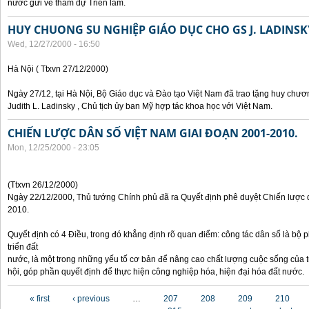
nước gửi về tham dự Triển lãm.
HUY CHUONG SU NGHIỆP GIÁO DỤC CHO GS J. LADINSK
Wed, 12/27/2000 - 16:50
Hà Nội ( Ttxvn 27/12/2000)
Ngày 27/12, tại Hà Nội, Bộ Giáo dục và Đào tạo Việt Nam đã trao tặng huy chươ
Judith L. Ladinsky , Chủ tịch ủy ban Mỹ hợp tác khoa học với Việt Nam.
CHIẾN LƯỢC DÂN SỐ VIỆT NAM GIAI ĐOẠN 2001-2010.
Mon, 12/25/2000 - 23:05
(Ttxvn 26/12/2000)
Ngày 22/12/2000, Thủ tướng Chính phủ đã ra Quyết định phê duyệt Chiến lược 
2010.
Quyết định có 4 Điều, trong đó khẳng định rõ quan điểm: công tác dân số là bộ 
triển đất
nước, là một trong những yếu tố cơ bản để nâng cao chất lượng cuộc sống của t
hội, góp phần quyết định để thực hiện công nghiệp hóa, hiện đại hóa đất nước.
Pages
« first
‹ previous
…
207
208
209
210