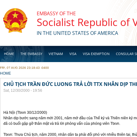
Skip to main content
EMBASSY OF THE
Socialist Republic of
IN THE UNITED STATES OF AMERICA
HOME
THE EMBASSY
VIETNAM
VISA
VISA EXEMPTION
CONSULAR S
FRI, 07 AUG 2026 23:18:43 -0400
BUSINESS
YOU ARE HERE
HOME
CHỦ TỊCH TRẦN ĐỨC LUONG TRẢ LỜI TTX NHÂN DỊP TH
Sat, 12/30/2000 - 19:56
Hà Nội (Ttxvn 30/12/2000)
Nhân dịp bước sang năm mới 2001, năm mở đầu của Thế kỷ và Thiên niên kỷ m
đã có buổi gặp gỡ thân mật và trả lời phỏng vấn của phóng viên Ttxvn.
Ttxvn: Thưa Chủ tịch, năm 2000, nhân dân ta phải đối phó với nhiều thiên tai, t