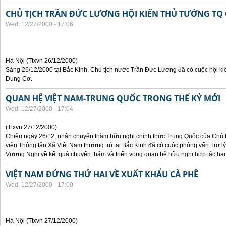
CHỦ TỊCH TRẦN ĐỨC LƯƠNG HỘI KIẾN THỦ TƯỚNG TQ
Wed, 12/27/2000 - 17:06
Hà Nội (Ttxvn 26/12/2000)
Sáng 26/12/2000 tại Bắc Kinh, Chủ tịch nước Trần Đức Lương đã có cuộc hội k
Dung Cơ.
QUAN HỆ VIỆT NAM-TRUNG QUỐC TRONG THẾ KỶ MỚI
Wed, 12/27/2000 - 17:04
(Ttxvn 27/12/2000)
Chiều ngày 26/12, nhân chuyến thăm hữu nghị chính thức Trung Quốc của Chủ
viên Thông tấn Xã Việt Nam thường trú tại Bắc Kinh đã có cuộc phỏng vấn Trợ 
Vương Nghị về kết quả chuyến thăm và triển vọng quan hệ hữu nghị hợp tác hai 
VIỆT NAM ĐỨNG THỨ HAI VỀ XUẤT KHẨU CÀ PHÊ
Wed, 12/27/2000 - 17:00
Hà Nội (Ttxvn 27/12/2000)