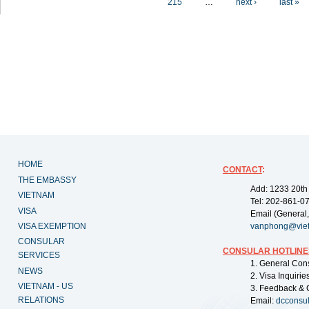
215
…
next ›
last »
HOME
CONTACT
:
THE EMBASSY
Add: 1233 20th
VIETNAM
Tel: 202-861-0
VISA
Email (General,
VISA EXEMPTION
vanphong@vie
CONSULAR
CONSULAR HOTLINE
SERVICES
1. General Con
NEWS
2. Visa Inquiri
VIETNAM - US
3. Feedback & 
RELATIONS
Email:
dcconsu