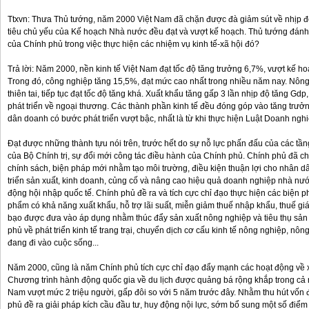
Ttxvn: Thưa Thủ tướng, năm 2000 Việt Nam đã chặn được đà giảm sút về nhịp độ t
tiêu chủ yếu của Kế hoạch Nhà nước đều đạt và vượt kế hoạch. Thủ tướng đánh 
của Chính phủ trong việc thực hiện các nhiệm vụ kinh tế-xã hội đó?
Trả lời: Năm 2000, nền kinh tế Việt Nam đạt tốc độ tăng trưởng 6,7%, vượt kế h
Trong đó, công nghiệp tăng 15,5%, đạt mức cao nhất trong nhiều năm nay. Nông 
thiên tai, tiếp tục đạt tốc độ tăng khá. Xuất khẩu tăng gấp 3 lần nhịp độ tăng 
phát triển về ngoại thương. Các thành phần kinh tế đều đóng góp vào tăng trưởng
dân doanh có bước phát triển vượt bậc, nhất là từ khi thực hiện Luật Doanh nghi
Đạt được những thành tựu nói trên, trước hết do sự nỗ lực phấn đấu của các tần
của Bộ Chính trị, sự đổi mới công tác điều hành của Chính phủ. Chính phủ đã c
chính sách, biện pháp mới nhằm tạo môi trường, điều kiện thuận lợi cho nhân d
triển sản xuất, kinh doanh, củng cố và nâng cao hiệu quả doanh nghiệp nhà nước
động hội nhập quốc tế. Chính phủ đề ra và tích cực chỉ đạo thực hiện các biện 
phẩm có khả năng xuất khẩu, hỗ trợ lãi suất, miễn giảm thuế nhập khẩu, thuế giá
bạo được đưa vào áp dụng nhằm thúc đẩy sản xuất nông nghiệp và tiêu thụ sả
phủ về phát triển kinh tế trang trại, chuyển dịch cơ cấu kinh tế nông nghiệp, nôn
đang đi vào cuộc sống...
Năm 2000, cũng là năm Chính phủ tích cực chỉ đạo đẩy mạnh các hoạt động về xu
Chương trình hành động quốc gia về du lịch được quảng bá rộng khắp trong cả n
Nam vượt mức 2 triệu người, gấp đôi so với 5 năm trước đây. Nhằm thu hút vốn đầ
phủ đề ra giải pháp kích cầu đầu tư, huy động nội lực, sớm bổ sung một số điể