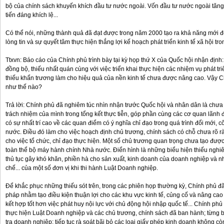
bộ của chính sách khuyến khích đầu tư nước ngoài. Vốn đầu tư nước ngoài tăn
tiến đáng khích lệ...
Có thể nói, những thành quả đã đạt được trong năm 2000 tạo ra khả năng mới 
lòng tin và sự quyết tâm thực hiện thắng lợi kế hoạch phát triển kinh tế xã hội t
Ttxvn: Báo cáo của Chính phủ trình bày tại kỳ họp thứ X của Quốc hội nhận định:
đồng bộ, thiếu nhất quán cùng với việc triển khai thực hiện các nhiệm vụ phát tri
thiếu khẩn trương làm cho hiệu quả của nền kinh tế chưa được nâng cao. Vậy C
như thế nào?
Trả lời: Chính phủ đã nghiêm túc nhìn nhận trước Quốc hội và nhân dân là chư
trách nhiệm của mình trong tổng kết thực tiễn, góp phần cùng các cơ quan lãn
có sự nhất trí cao về các quan điểm có ý nghĩa chỉ đạo trong quá trình đổi mới, 
nước. Điều đó làm cho việc hoạch định chủ trương, chính sách có chỗ chưa rõ r
cho việc tổ chức, chỉ đạo thực hiện. Một số chủ trương quan trọng chưa tạo được 
toàn thể bộ máy hành chính Nhà nước. Điển hình là những biểu hiện thiếu nghiê
thủ tục gây khó khăn, phiền hà cho sản xuất, kinh doanh của doanh nghiệp và nhâ
chế... của một số đơn vị khi thi hành Luật Doanh nghiệp.
Để khắc phục những thiếu sót trên, trong các phiên họp thường kỳ, Chính phủ đ
pháp nhằm tạo điều kiện thuận lợi cho các khu vực kinh tế, củng cố và nâng c
kết hợp tốt hơn việc phát huy nội lực với chủ động hội nhập quốc tế... Chính phủ 
thực hiện Luật Doanh nghiệp và các chủ trương, chính sách đã ban hành; từng b
tra doanh nghiệp; tiếp tục rà soát bãi bỏ các loại giấy phép kinh doanh không còn