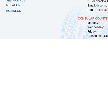
VIETNAM - US
3. Feedback & 
RELATIONS
Email:
dcconsu
Portal:
https://
co
BUSINESS
CONSULAR COUNTER
Monday: 09:
Wednesday: 0
Friday: 09:
Closed on 2 Sep