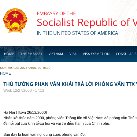
Skip to main content
EMBASSY OF THE
Socialist Republic of
IN THE UNITED STATES OF AMERICA
HOME
THE EMBASSY
VIETNAM
VISA
VISA EXEMPTION
CONSULAR S
SUN, 09 AUG 2026 06:01:20 -0400
BUSINESS
YOU ARE HERE
HOME
THỦ TƯỚNG PHAN VĂN KHẢI TRẢ LỜI PHỎNG VẤN TTX 
Wed, 12/27/2000 - 17:12
Hà Nội (Ttxvn 26/12/2000)
Nhân kết thúc năm 2000, phóng viên Thông tấn xã Việt Nam đã phỏng vẫn Thủ 
đề nổi bật của kinh tế-xã hội và vai trò điều hành của Chính phủ.
Sau đây là toàn văn nội dung cuộc phỏng vấn đó: