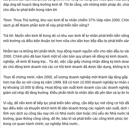
đáp ứng kế hoạch tăng trưởng kinh tế. Tôi tin rằng, với những biện pháp đó, ch
cho đầu tư phát triển trong năm tới.
Ttxvn: Thưa Thủ tướng, khu vực kinh tế tư nhân chiếm 37% Gdp năm 2000. Chính
sách gì để thành phần kinh tế này phát triển bền vững?
Trả lời: Muốn nền kinh tế trong đó có khu vực kinh tế tư nhân phát triển bền vững,
môi trường và điều kiện thuận lợi hơn nữa cho dân trực tiếp đầu tư phát triển sả
Nhằm tạo ra không khí phấn khởi, huy động mạnh nguồn vốn cho dân đầu tư vào
2000, Chính phủ đã ban hành một số văn bản quy phạm về đăng ký kinh doanh,
nghiệp, về kinh tế trang trại... Từ đó, việc cấp giấy chứng nhận đăng ký kinh doa
do chủ động kinh doanh mà các cơ hội kinh doanh đã được tận dụng, không bị bỏ
Thực tế chứng minh, năm 2000, số lượng doanh nghiệp mới thành lập tăng gấp 
hơn hai lần so với cùng kỳ năm 1999. Đã có hơn 10.000 doanh nghiệp tư nhân đ
ký khoảng 10.000 tỷ đồng. Hoạt động sản xuất kinh doanh của các doanh nghi
giảm sút nhịp độ tăng trưởng. Điều phấn khởi là nhân dân đã yên tâm và tự tin h
Vì vậy, để nền kinh tế tiếp tục phát triển bền vững, cần tiếp tục mở rộng cơ hội 
tạo điều kiện và khuyến khích kinh tế dân doanh trong các ngành sản xuất, dịch
lĩnh vực dịch vụ công lâu nay chỉ có Nhà nước làm hoặc chủ yếu do Nhà nước làm
trường, giao thông công cộng, đô thị, bảo trì và phát triển các công trình phúc lợ
trong cơ quan hành chính, sự nghiệp Nhà nước...