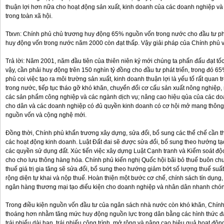
thuận lợi hơn nữa cho hoạt động sản xuất, kinh doanh của các doanh nghiệp và 
trong toàn xã hội.
Ttxvn: Chính phủ chủ trương huy động 65% nguồn vốn trong nước cho đầu tư phá
huy động vốn trong nước năm 2000 còn đạt thấp. Vậy giải pháp của Chính phủ v
Trả lời: Năm 2001, năm đầu tiên của thiên niên kỷ mới chúng ta phấn đấu đạt t
vậy, cần phải huy động trên 150 nghìn tỷ đồng cho đầu tư phát triển, trong đó 
phủ coi việc tạo ra môi trường sản xuất, kinh doanh thuận lợi là yếu tố rất quan
trong nước, tiếp tục tháo gỡ khó khăn, chuyển đổi cơ cấu sản xuất nông nghiệp
các sản phẩm công nghiệp và các ngành dịch vụ; nâng cao hiệu qủa của các do
cho dân và các doanh nghiệp có đủ quyền kinh doanh có cơ hội mở mang thông tin
nguồn vốn và cộng nghệ mới.
Đồng thời, Chính phủ khẩn trương xây dựng, sửa đổi, bổ sung các thể chế cần th
các hoạt động kinh doanh. Luật Đất đai sẽ được sửa đổi, bổ sung theo hướng tạo
các quyền sử dụng đất. Xúc tiến việc xây dựng Luật Cạnh tranh và Kiểm soát độc
cho cho lưu thông hàng hóa. Chính phủ kiến nghị Quốc hội bãi bỏ thuế buôn chuy
thuế giá trị gia tăng sẽ sửa đổi, bổ sung theo hướng giảm bớt số lượng thuế suấ
rộng diện tự khai và nộp thuế. Hoàn thiện một bước cơ chế, chính sách tín dụng
ngân hàng thương mại tạo điểu kiện cho doanh nghiệp và nhân dân nhanh chóng
Trong điều kiện nguồn vốn đầu tư của ngân sách nhà nước còn khó khăn, Chính
thoáng hơn nhằm tăng mức huy động nguồn lực trong dân bằng các hình thức 
trái phiếu dài hạn, trái phiếu công trình, mở rộng và nâng cao hiệu quả hoạt độ