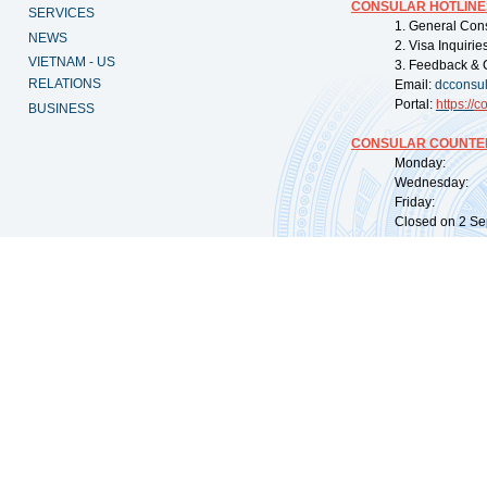
CONSULAR HOTLINE
SERVICES
1. General Con
NEWS
2. Visa Inquiri
VIETNAM - US
3. Feedback & 
RELATIONS
Email:
dcconsu
Portal:
https://
co
BUSINESS
CONSULAR COUNTER
Monday: 09:
Wednesday: 0
Friday: 09:
Closed on 2 Sep