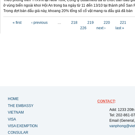
Theo phóng viên TTXVN tại New York, Công ty Butterfield đã tổ chức bán đấu gi
ở vùng biển ngoài khoi Hội An trong ba ngày từ 11 đến 13/10 tại thành phố San F
Trong đợt bán đấu giá này, khoang 20% tổng số cổ vật mang ra đấu giá đã bán
Pages
« first
‹ previous
…
218
219
220
221
226
next ›
last »
HOME
CONTACT
:
THE EMBASSY
Add: 1233 20th
VIETNAM
Tel: 202-861-0
VISA
Email (General,
VISA EXEMPTION
vanphong@vie
CONSULAR