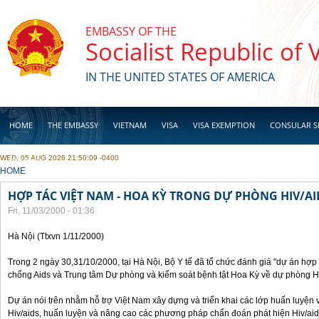
Skip to main content
EMBASSY OF THE
Socialist Republic of
IN THE UNITED STATES OF AMERICA
HOME
THE EMBASSY
VIETNAM
VISA
VISA EXEMPTION
CONSULAR S
WED, 05 AUG 2026 21:50:09 -0400
BUSINESS
YOU ARE HERE
HOME
HỢP TÁC VIỆT NAM - HOA KỲ TRONG DỰ PHÒNG HIV/AI
Fri, 11/03/2000 - 01:36
Hà Nội (Ttxvn 1/11/2000)
Trong 2 ngày 30,31/10/2000, tại Hà Nội, Bộ Y tế đã tổ chức đánh giá "dự án hợ
chống Aids và Trung tâm Dự phòng và kiểm soát bệnh tật Hoa Kỳ về dự phòng H
Dự án nói trên nhằm hỗ trợ Việt Nam xây dựng và triển khai các lớp huấn luyện 
Hiv/aids, huấn luyện và nâng cao các phương pháp chẩn đoán phát hiện Hiv/aid