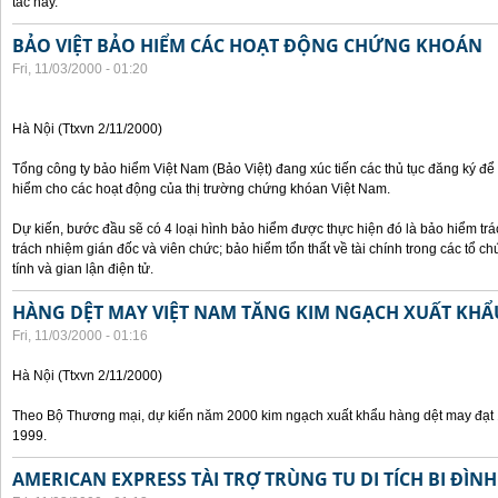
tác này.
BẢO VIỆT BẢO HIỂM CÁC HOẠT ĐỘNG CHỨNG KHOÁN
Fri, 11/03/2000 - 01:20
Hà Nội (Ttxvn 2/11/2000)
Tổng công ty bảo hiểm Việt Nam (Bảo Việt) đang xúc tiến các thủ tục đăng ký để
hiểm cho các hoạt động của thị trường chứng khóan Việt Nam.
Dự kiến, bước đầu sẽ có 4 loại hình bảo hiểm được thực hiện đó là bảo hiểm t
trách nhiệm gián đốc và viên chức; bảo hiểm tổn thất về tài chính trong các tổ c
tính và gian lận điện tử.
HÀNG DỆT MAY VIỆT NAM TĂNG KIM NGẠCH XUẤT KHẨ
Fri, 11/03/2000 - 01:16
Hà Nội (Ttxvn 2/11/2000)
Theo Bộ Thương mại, dự kiến năm 2000 kim ngạch xuất khẩu hàng dệt may đạt 1
1999.
AMERICAN EXPRESS TÀI TRỢ TRÙNG TU DI TÍCH BI ĐÌNH