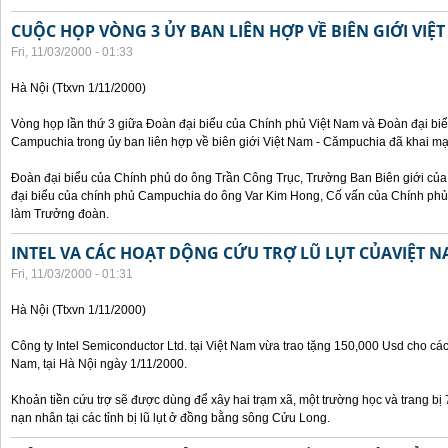
CUỘC HỌP VÒNG 3 ỦY BAN LIÊN HỢP VỀ BIÊN GIỚI VIỆ
Fri, 11/03/2000 - 01:33
Hà Nội (Ttxvn 1/11/2000)
Vòng họp lần thứ 3 giữa Đoàn đại biểu của Chính phủ Việt Nam và Đoàn đại bi
Campuchia trong ủy ban liên hợp về biên giới Việt Nam - Cămpuchia đã khai mạ
Đoàn đại biểu của Chính phủ do ông Trần Công Trục, Trưởng Ban Biên giới c
đại biểu của chính phủ Campuchia do ông Var Kim Hong, Cố vấn của Chính phủ 
làm Trưởng đoàn.
INTEL VA CÁC HOẠT DỘNG CỨU TRỢ LŨ LỤT CỦAVIỆT 
Fri, 11/03/2000 - 01:31
Hà Nội (Ttxvn 1/11/2000)
Công ty Intel Semiconductor Ltd. tại Việt Nam vừa trao tặng 150,000 Usd cho các 
Nam, tại Hà Nội ngày 1/11/2000.
Khoản tiền cứu trợ sẽ được dùng để xây hai trạm xã, một trường học và trang bị
nạn nhân tại các tỉnh bị lũ lụt ở đồng bằng sông Cửu Long.