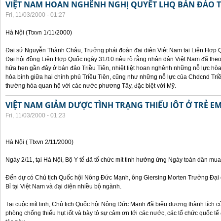
VIỆT NAM HOAN NGHÊNH NGHỊ QUYẾT LHQ BÁN ĐẢO T
Fri, 11/03/2000 - 01:27
Hà Nội (Ttxvn 1/11/2000)
Đại sứ Nguyễn Thành Châu, Trưởng phái đoàn đại diện Việt Nam tại Liên Hợp Qu
Đại hội đồng Liên Hợp Quốc ngày 31/10 nêu rõ rằng nhân dân Việt Nam đã theo
hứa hẹn gần đây ở bán đảo Triều Tiên, nhiệt liệt hoan nghênh những nỗ lực hòa 
hòa bình giữa hai chính phủ Triều Tiên, cũng như những nỗ lực của Chdcnd Triề
thường hóa quan hệ với các nước phương Tây, đặc biệt với Mỹ.
VIỆT NAM GIẢM DƯỢC TÌNH TRẠNG THIẾU IÔT Ở TRẺ E
Fri, 11/03/2000 - 01:23
Hà Nội ( Ttxvn 2/11/2000)
Ngày 2/11, tại Hà Nội, Bộ Y tế đã tổ chức mít tinh hưởng ứng Ngày toàn dân mua
Đến dự có Chủ tịch Quốc hội Nông Đức Mạnh, ông Giersing Morten Trưởng Đại 
Bỉ tại Việt Nam và đại diện nhiều bộ ngành.
Tại cuộc mít tinh, Chủ tịch Quốc hội Nông Đức Mạnh đã biểu dương thành tích c
phòng chống thiếu hụt iốt và bày tỏ sự cảm ơn tới các nước, các tổ chức quốc t