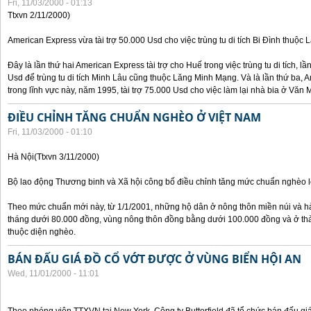
Fri, 11/03/2000 - 01:13
Ttxvn 2/11/2000)
American Express vừa tài trợ 50.000 Usd cho việc trùng tu di tích Bi Đình thuộc
Đây là lần thứ hai American Express tài trợ cho Huế trong việc trùng tu di tích, l
Usd để trùng tu di tích Minh Lâu cũng thuộc Lăng Minh Mạng. Và là lần thứ ba, A
trong lĩnh vực này, năm 1995, tài trợ 75.000 Usd cho việc làm lại nhà bia ở Văn
ĐIỀU CHỈNH TĂNG CHUẨN NGHÈO Ở VIỆT NAM
Fri, 11/03/2000 - 01:10
Hà Nội(Ttxvn 3/11/2000)
Bộ lao động Thương binh và Xã hội công bố điều chỉnh tăng mức chuẩn nghèo lê
Theo mức chuẩn mới này, từ 1/1/2001, những hộ dân ở nông thôn miền núi và h
tháng dưới 80.000 đồng, vùng nông thôn đồng bằng dưới 100.000 đồng và ở th
thuộc diện nghèo.
BÁN ĐẤU GIÁ ĐỒ CỔ VỚT ĐƯỢC Ở VÙNG BIỂN HỘI AN
Wed, 11/01/2000 - 11:01