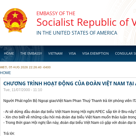
Skip to main content
EMBASSY OF THE
Socialist Republic of
IN THE UNITED STATES OF AMERICA
HOME
THE EMBASSY
VIETNAM
VISA
VISA EXEMPTION
CONSULAR S
WED, 05 AUG 2026 22:26:40 -0400
BUSINESS
YOU ARE HERE
HOME
CHƯƠNG TRÌNH HOẠT ĐỘNG CỦA ĐOÀN VIỆT NAM TẠI 
Tue, 11/07/2000 - 11:10
Người Phát ngôn Bộ Ngoại giaoViệt Nam Phan Thuý Thanh trả lời phóng viên I
- Ai sẽ đứng đầu đoàn đại biểu Việt Nam trong Hội nghị APEC sắp tới ở Bru-nây
- Xin cho biết về những câu hỏi mà đoàn đại biểu Việt Nam muốn thảo luận tron
- Trong thời gian Hội nghị lần này, đoàn đại biểu Việt Nam có gặp với đoàn đại
Trả lời: