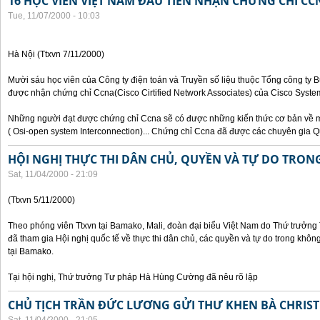
16 HỌC VIÊN VIỆT NAM ĐẦU TIÊN NHẬN CHỨNG CHỈ CC
Tue, 11/07/2000 - 10:03
Hà Nội (Ttxvn 7/11/2000)
Mười sáu học viên của Công ty điện toán và Truyền số liệu thuộc Tổng công ty 
được nhận chứng chỉ Ccna(Cisco Cirtified Network Associates) của Cisco System
Những người đạt được chứng chỉ Ccna sẽ có được những kiến thức cơ bản về m
( Osi-open system Interconnection)... Chứng chỉ Ccna đã được các chuyên gia Q
HỘI NGHỊ THỰC THI DÂN CHỦ, QUYỀN VÀ TỰ DO TRO
Sat, 11/04/2000 - 21:09
(Ttxvn 5/11/2000)
Theo phóng viên Ttxvn tại Bamako, Mali, đoàn đại biểu Việt Nam do Thứ trưở
đã tham gia Hội nghị quốc tế về thực thi dân chủ, các quyền và tự do trong kh
tại Bamako.
Tại hội nghị, Thứ trưởng Tư pháp Hà Hùng Cường đã nêu rõ lập
CHỦ TỊCH TRẦN ĐỨC LƯƠNG GỬI THƯ KHEN BÀ CHRIS