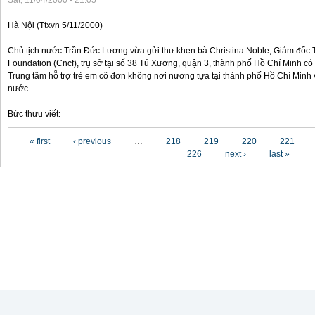
Sat, 11/04/2000 - 21:05
Hà Nội (Ttxvn 5/11/2000)
Chủ tịch nước Trần Đức Lương vừa gửi thư khen bà Christina Noble, Giám đốc T
Foundation (Cncf), trụ sở tại số 38 Tú Xương, quận 3, thành phố Hồ Chí Minh có
Trung tâm hỗ trợ trẻ em cô đơn không nơi nương tựa tại thành phố Hồ Chí Minh v
nước.
Bức thưu viết:
Pages
« first
‹ previous
…
218
219
220
221
226
next ›
last »