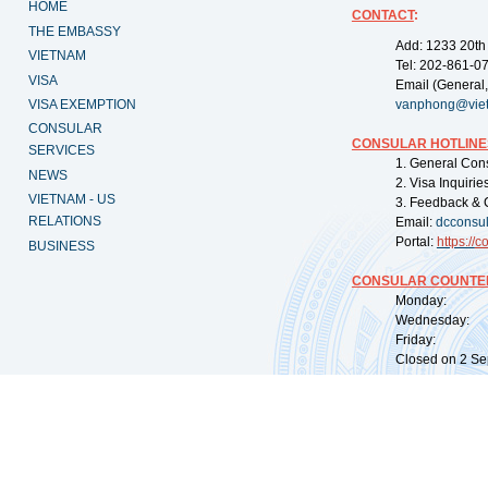
HOME
CONTACT
:
THE EMBASSY
Add: 1233 20th
VIETNAM
Tel: 202-861-0
VISA
Email (General,
VISA EXEMPTION
vanphong@vie
CONSULAR
CONSULAR HOTLINE
SERVICES
1. General Con
NEWS
2. Visa Inquiri
VIETNAM - US
3. Feedback & 
RELATIONS
Email:
dcconsu
Portal:
https://
co
BUSINESS
CONSULAR COUNTER
Monday: 09:
Wednesday: 0
Friday: 09:
Closed on 2 Sep