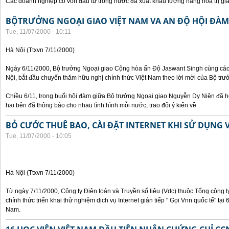
Các doanh nghiệp có vốn đầu tư trong nước đã xuất khẩu lượng hàng hoá trị giá
BỘTRƯỞNG NGOẠI GIAO VIỆT NAM VA AN ĐỘ HỘI ĐÀM
Tue, 11/07/2000 - 10:11
Hà Nội (Ttxvn 7/11/2000)
Ngày 6/11/2000, Bộ trưởng Ngoại giao Cộng hòa ấn Độ Jaswant Singh cùng các 
Nội, bắt đầu chuyến thăm hữu nghị chính thức Việt Nam theo lời mời của Bộ tr
Chiều 6/11, trong buổi hội đàm giữa Bộ trưởng Ngoại giao Nguyễn Dy Niên đã h
hai bên đã thông báo cho nhau tình hình mỗi nước, trao đổi ý kiến về
BỎ CƯỚC THUÊ BAO, CÀI ĐẶT INTERNET KHI SỬ DỤNG 
Tue, 11/07/2000 - 10:05
Hà Nội (Ttxvn 7/11/2000)
Từ ngày 7/11/2000, Công ty Điện toán và Truyền số liệu (Vdc) thuộc Tổng công 
chính thức triển khai thử nghiệm dịch vụ Internet gián tiếp " Gọi Vnn quốc tế" tại
Nam.