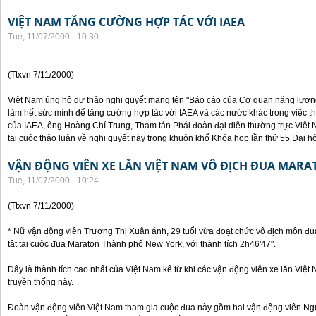
VIỆT NAM TĂNG CƯỜNG HỢP TÁC VỚI IAEA
Tue, 11/07/2000 - 10:30
(Ttxvn 7/11/2000)
Việt Nam ủng hộ dự thảo nghị quyết mang tên "Báo cáo của Cơ quan năng lượng 
làm hết sức mình để tăng cường hợp tác với IAEA và các nước khác trong việc t
của IAEA, ông Hoàng Chí Trung, Tham tán Phái đoàn đại diện thường trực Việt 
tại cuộc thảo luận về nghị quyết này trong khuôn khổ Khóa họp lần thứ 55 Đại h
VẬN ĐỘNG VIÊN XE LĂN VIỆT NAM VÔ ĐỊCH ĐUA MARA
Tue, 11/07/2000 - 10:24
(Ttxvn 7/11/2000)
* Nữ vận động viên Trương Thị Xuân ánh, 29 tuổi vừa đoạt chức vô địch môn đu
tật tại cuộc đua Maraton Thành phố New York, với thành tích 2h46'47".
Đây là thành tích cao nhất của Việt Nam kể từ khi các vận động viên xe lăn Việ
truyền thống này.
Đoàn vận động viên Việt Nam tham gia cuộc đua này gồm hai vận động viên N