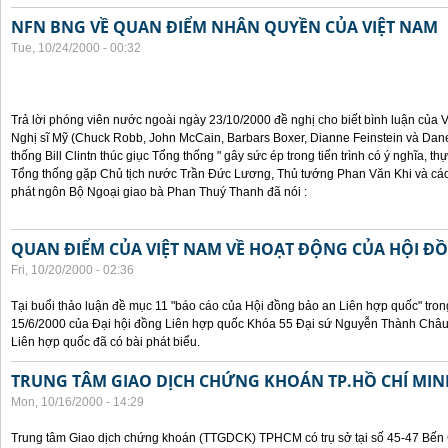
NFN BNG VỀ QUAN ĐIỂM NHÂN QUYỀN CỦA VIỆT NAM
Tue, 10/24/2000 - 00:32
Trả lời phóng viên nước ngoài ngày 23/10/2000 đề nghị cho biết bình luận của
Nghị sĩ Mỹ (Chuck Robb, John McCain, Barbars Boxer, Dianne Feinstein và Dan
thống Bill Clintn thúc giục Tổng thống " gây sức ép trong tiến trình có ý nghĩa, t
Tổng thống gặp Chủ tịch nước Trần Đức Lương, Thủ tướng Phan Văn Khi và cá
phát ngôn Bộ Ngoại giao bà Phan Thuý Thanh đã nói :
QUAN ĐIỂM CỦA VIỆT NAM VỀ HOẠT ĐỘNG CỦA HỘI Đ
Fri, 10/20/2000 - 02:36
Tại buổi thảo luận đề mục 11 "báo cáo của Hội đồng bảo an Liên hợp quốc" tron
15/6/2000 của Đại hội đồng Liên hợp quốc Khóa 55 Đại sứ Nguyễn Thành Châu, 
Liên hợp quốc đã có bài phát biểu.
TRUNG TÂM GIAO DỊCH CHỨNG KHOÁN TP.HỒ CHÍ MIN
Mon, 10/16/2000 - 14:29
Trung tâm Giao dịch chứng khoán (TTGDCK) TPHCM có trụ sở tại số 45-47 Bến