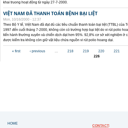
khai truong hoạt động từ ngày 27-7-2000.
VIỆT NAM ĐÃ THANH TOÁN BỆNH BẠI LIỆT
Mon, 10/16/2000 - 12:37
Theo Bộ Y tế, Việt Nam đã đạt đủ các tiêu chuẩn thanh toán bại liệt (TTBL) của Tổ
1997 đến cuối tháng 7-2000, không còn có trường hợp bại liệt do vi rút polio h
tiến hành thường xuyên và chiến dịch đạt hơn 95%. 92,8% cơ sở xét nghiệm ở cá
được kiểm tra không còn giữ vật liệu chứa nguồn vi rút polio hoang dại.
Pages
« first
‹ previous
…
218
219
220
221
226
HOME
CONTACT
: