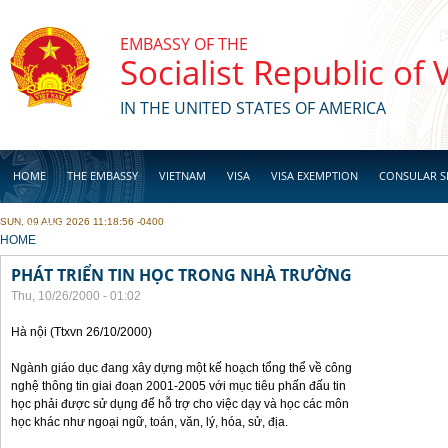
Skip to main content
EMBASSY OF THE
Socialist Republic of
IN THE UNITED STATES OF AMERICA
HOME
THE EMBASSY
VIETNAM
VISA
VISA EXEMPTION
CONSULAR S
SUN, 09 AUG 2026 11:18:56 -0400
BUSINESS
YOU ARE HERE
HOME
PHÁT TRIỂN TIN HỌC TRONG NHÀ TRƯỜNG
Thu, 10/26/2000 - 01:02
Hà nội (Ttxvn 26/10/2000)
Ngành giáo dục đang xây dựng một kế hoạch tổng thể về công
nghệ thông tin giai đoạn 2001-2005 với mục tiêu phấn đấu tin
học phải được sử dụng để hỗ trợ cho việc dạy và học các môn
học khác như ngoại ngữ, toán, văn, lý, hóa, sử, địa.