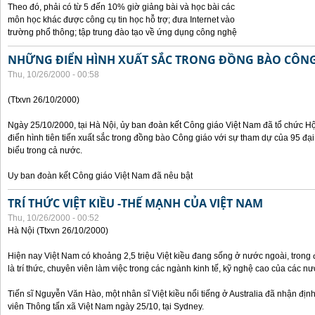
Theo đó, phải có từ 5 đến 10% giờ giảng bài và học bài các
môn học khác được công cụ tin học hỗ trợ; đưa Internet vào
trường phổ thông; tập trung đào tạo về ứng dụng công nghệ
NHỮNG ĐIỂN HÌNH XUẤT SẮC TRONG ĐỒNG BÀO CÔNG
Thu, 10/26/2000 - 00:58
(Ttxvn 26/10/2000)
Ngày 25/10/2000, tại Hà Nội, ủy ban đoàn kết Công giáo Việt Nam đã tổ chức H
điển hình tiên tiến xuất sắc trong đồng bào Công giáo với sự tham dự của 95 đại b
biểu trong cả nước.
Uy ban đoàn kết Công giáo Việt Nam đã nêu bật
TRÍ THỨC VIỆT KIỀU -THẾ MẠNH CỦA VIỆT NAM
Thu, 10/26/2000 - 00:52
Hà Nội (Ttxvn 26/10/2000)
Hiện nay Việt Nam có khoảng 2,5 triệu Việt kiều đang sống ở nước ngoài, trong đ
là trí thức, chuyên viên làm việc trong các ngành kinh tế, kỹ nghệ cao của các nướ
Tiến sĩ Nguyễn Văn Hào, một nhân sĩ Việt kiều nổi tiếng ở Australia đã nhận địn
viên Thông tấn xã Việt Nam ngày 25/10, tại Sydney.