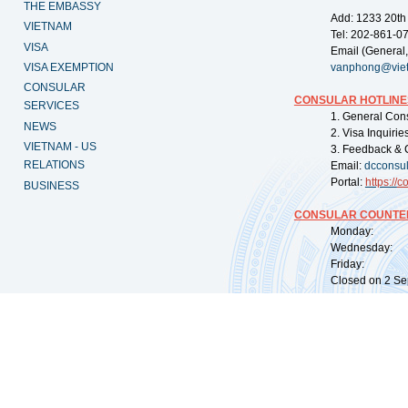
THE EMBASSY
Add: 1233 20th
VIETNAM
Tel: 202-861-0
VISA
Email (General,
VISA EXEMPTION
vanphong@vie
CONSULAR
CONSULAR HOTLINE
SERVICES
1. General Con
NEWS
2. Visa Inquiri
VIETNAM - US
3. Feedback & 
RELATIONS
Email:
dcconsu
Portal:
https://
co
BUSINESS
CONSULAR COUNTER
Monday: 09:
Wednesday: 0
Friday: 09:
Closed on 2 Sep