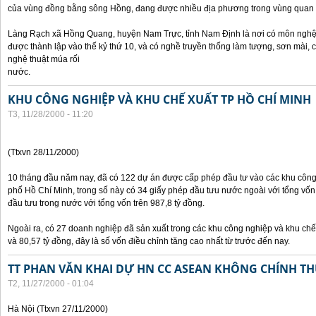
của vùng đồng bằng sông Hồng, đang được nhiều địa phương trong vùng quan 
Làng Rạch xã Hồng Quang, huyện Nam Trực, tỉnh Nam Định là nơi có môn nghệ 
được thành lập vào thế kỷ thứ 10, và có nghề truyền thống làm tượng, sơn mài,
nghệ thuật múa rối
nước.
KHU CÔNG NGHIỆP VÀ KHU CHẾ XUẤT TP HỒ CHÍ MINH
T3, 11/28/2000 - 11:20
(Ttxvn 28/11/2000)
10 tháng đầu năm nay, đã có 122 dự án được cấp phép đầu tư vào các khu công
phố Hồ Chí Minh, trong số này có 34 giấy phép đầu tưu nước ngoài với tổng vốn
đầu tưu trong nước với tổng vốn trên 987,8 tỷ đồng.
Ngoài ra, có 27 doanh nghiệp đã sản xuất trong các khu công nghiệp và khu chế 
và 80,57 tỷ đồng, đây là số vốn điều chỉnh tăng cao nhất từ trước đến nay.
TT PHAN VĂN KHAI DỰ HN CC ASEAN KHÔNG CHÍNH THỨ
T2, 11/27/2000 - 01:04
Hà Nội (Ttxvn 27/11/2000)