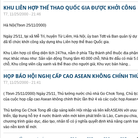
KHU LIÊN HỢP THỂ THAO QUỐC GIA ĐƯỢC KHỞI CÔNG
T7, 11/25/2000 - 21:46
Hà Nội(Ttxvn 25/11/2000)
Ngày 25/11, tại xã Mễ Trì, huyện Từ Liêm, Hà Nội, ủy ban Tdtt và Ban quản lý dự
đã tổ chức khởi công xây dựng khu Liên hợp thể thao Quốc gia.
Khu Liên hợp có tổng diện tích 247ha, nằm ở phía Tây thành phố thuộc địa phận
mục khác nhau như: Sân vận động Trung tâm 40.000 chỗ; Nhà thi đấu có mái 5.0
chỗ; Khu công viên cây xanh và thể thao cho người già; Khu vực bán hàng...
HỌP BÁO HỘI NGHỊ CẤP CAO ASEAN KHÔNG CHÍNH TH
T7, 11/25/2000 - 21:41
( Ttxvn 25/11/2000) Ngày 25/11, Thủ tướng nước chủ nhà Go Chok Tong, Chủ tịc
của cuộc họp cấp cao Asean không chính thức lần thứ 4 và các cuộc họp Asean
Thủ tướng Go Chok Tong đề cập sáng kiến Hội nhập và liên kết ASEAN với ưuu t
triển, tập trung hỗ trợ 4 nước thành viên mới kém phát triển là Lào, Cam-pu-chia
chương trình giáo dục, đào tạo, nhân tố có ý nghĩa quyết định khả năng cạnh 
vào nền kinh tế mới.
Các trang