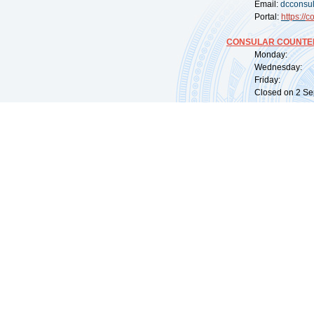
Email:
dcconsu
Portal:
https://
co
CONSULAR COUNTER
Monday: 09:
Wednesday: 0
Friday: 09:
Closed on 2 Sep