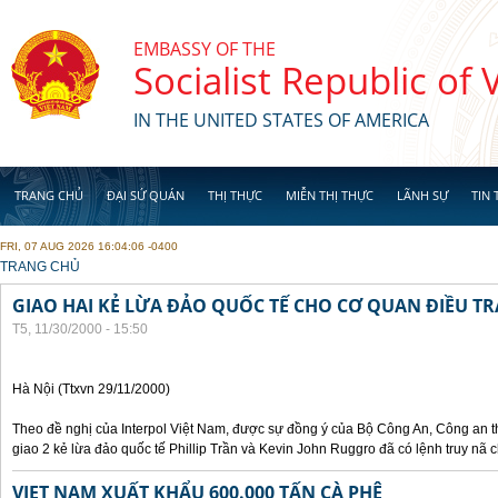
Skip to main content
EMBASSY OF THE
Socialist Republic of
IN THE UNITED STATES OF AMERICA
TRANG CHỦ
ĐẠI SỨ QUÁN
THỊ THỰC
MIỄN THỊ THỰC
LÃNH SỰ
TIN 
FRI, 07 AUG 2026 16:04:06 -0400
YOU ARE HERE
TRANG CHỦ
GIAO HAI KẺ LỪA ĐẢO QUỐC TẾ CHO CƠ QUAN ĐIỀU TR
T5, 11/30/2000 - 15:50
Hà Nội (Ttxvn 29/11/2000)
Theo đề nghị của Interpol Việt Nam, được sự đồng ý của Bộ Công An, Công an
giao 2 kẻ lừa đảo quốc tế Phillip Trần và Kevin John Ruggro đã có lệnh truy nã
VIET NAM XUẤT KHẨU 600.000 TẤN CÀ PHÊ