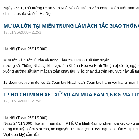
Ngày 26/11, Thủ tướng Phan Văn Khải và các thành viên trong Đoàn Việt Nam đ
chính thức đã về đến Hà Nội.
MƯUA LỚN TẠI MIỀN TRUNG LÀM ÁCH TẮC GIAO THÔ
T7, 11/25/2000 - 21:53
Hà Nội (Ttxvn 25/11/2000)
Mưa lớn và nước lũ tràn về trong đêm 23/11/2000 đã làm tuyến
đường sắt Thống Nhất tại khu vực tỉnh Khánh Hòa và Ninh Thuận bị xói lở, ngập
xuống đường sắt làm mất an toàn chạy tàu. Việc chạy tàu trên khu vực này đã
15 đoàn tàu, trong đó, có 12 đoàn tàu khách và 3 đoàn tàu hàng với hàng ngàn 
TP HỒ CHÍ MINH XÉT XỬ VỤ ÁN MUA BÁN 1,6 KG MA TÚ
T7, 11/25/2000 - 21:52
Hà Nội (Ttxvn 25/11/2000)
Ngày 24/11/2000, Toà án nhân dân TP Hồ Chí Minh đã mở phiên toà xét xử vụ án 
dụng ma tuý", gồm 6 bị cáo, do Nguyễn Thị Hoa (Sn 1959, ngụ tại quận 5, Tp.hc
Việt kiều Mỹ) cầm đầu.