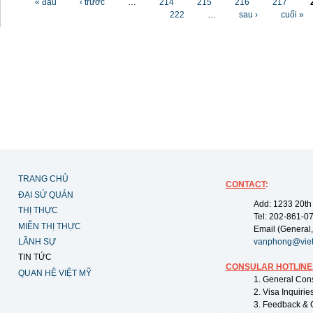
« đầu
‹ trước
…
214
215
216
217
222
…
sau ›
cuối »
TRANG CHỦ
CONTACT
:
ĐẠI SỨ QUÁN
Add: 1233 20th
THỊ THỰC
Tel: 202-861-0
MIỄN THỊ THỰC
Email (General,
LÃNH SỰ
vanphong@vie
TIN TỨC
CONSULAR HOTLINE
QUAN HỆ VIỆT MỸ
1. General Con
2. Visa Inquiri
3. Feedback & 