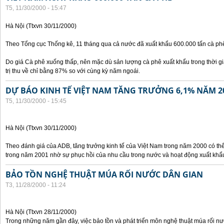
T5, 11/30/2000 - 15:47
Hà Nội (Ttxvn 30/11/2000)
Theo Tổng cục Thống kê, 11 tháng qua cả nước đã xuất khẩu 600.000 tấn cà phê
Do giá Cà phê xuống thấp, nên mặc dù sản lượng cà phê xuất khẩu trong thời g
trị thu về chỉ bằng 87% so với cùng kỳ năm ngoái.
DỰ BÁO KINH TẾ VIỆT NAM TĂNG TRƯỞNG 6,1% NĂM 2
T5, 11/30/2000 - 15:45
Hà Nội (Ttxvn 30/11/2000)
Theo đánh giá của ADB, tăng trưởng kinh tế của Việt Nam trong năm 2000 có th
trong năm 2001 nhờ sự phục hồi của nhu cầu trong nước và hoạt động xuất khẩ
BẢO TỒN NGHỆ THUẬT MÚA RỐI NƯỚC DÂN GIAN
T3, 11/28/2000 - 11:24
Hà Nội (Ttxvn 28/11/2000)
Trong những năm gần đây, việc bảo tồn và phát triển môn nghệ thuật múa rối n