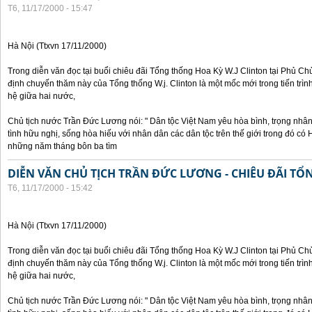
T6, 11/17/2000 - 15:47
Hà Nội (Ttxvn 17/11/2000)
Trong diễn văn đọc tại buổi chiêu đãi Tổng thống Hoa Kỳ W.J Clinton tại Phủ Chủ
định chuyến thăm này của Tổng thống W.j. Clinton là một mốc mới trong tiến trì
hệ giữa hai nước,
Chủ tịch nước Trần Đức Lương nói: " Dân tộc Việt Nam yêu hòa bình, trọng nh
tình hữu nghị, sống hòa hiếu với nhân dân các dân tộc trên thế giới trong đó c
những năm tháng bôn ba tìm
DIỄN VĂN CHỦ TỊCH TRẦN ĐỨC LƯƠNG - CHIÊU ĐÃI T
T6, 11/17/2000 - 15:42
Hà Nội (Ttxvn 17/11/2000)
Trong diễn văn đọc tại buổi chiêu đãi Tổng thống Hoa Kỳ W.J Clinton tại Phủ Chủ
định chuyến thăm này của Tổng thống W.j. Clinton là một mốc mới trong tiến trì
hệ giữa hai nước,
Chủ tịch nước Trần Đức Lương nói: " Dân tộc Việt Nam yêu hòa bình, trọng nh