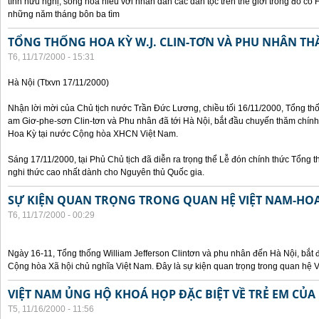
tình hữu nghị, sống hòa hiếu với nhân dân các dân tộc trên thế giới trong đó c
những năm tháng bôn ba tìm
TỔNG THỐNG HOA KỲ W.J. CLIN-TƠN VÀ PHU NHÂN TH
T6, 11/17/2000 - 15:31
Hà Nội (Ttxvn 17/11/2000)
Nhận lời mời của Chủ tịch nước Trần Đức Lương, chiều tối 16/11/2000, Tổng t
am Giơ-phe-sơn Clin-tơn và Phu nhân đã tới Hà Nội, bắt đầu chuyến thăm chính
Hoa Kỳ tại nước Cộng hòa XHCN Việt Nam.
Sáng 17/11/2000, tại Phủ Chủ tịch đã diễn ra trọng thể Lễ đón chính thức Tổng 
nghi thức cao nhất dành cho Nguyên thủ Quốc gia.
SỰ KIỆN QUAN TRỌNG TRONG QUAN HỆ VIỆT NAM-HOA
T6, 11/17/2000 - 00:29
Ngày 16-11, Tổng thống William Jefferson Clintơn và phu nhân đến Hà Nội, bắt
Cộng hòa Xã hội chủ nghĩa Việt Nam. Đây là sự kiện quan trọng trong quan hệ V
VIỆT NAM ỦNG HỘ KHOÁ HỌP ĐẶC BIỆT VỀ TRẺ EM CỦA
T5, 11/16/2000 - 11:56