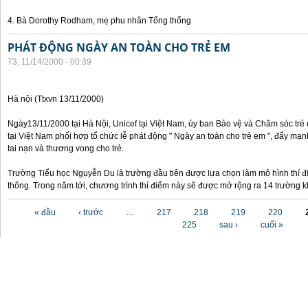
4. Bà Dorothy Rodham, mẹ phu nhân Tổng thống
PHÁT ĐỘNG NGÀY AN TOÀN CHO TRẺ EM
T3, 11/14/2000 - 00:39
Hà nội (Ttxvn 13/11/2000)
Ngày13/11/2000 tại Hà Nội, Unicef tại Việt Nam, ủy ban Bảo vệ và Chăm sóc tr
tại Việt Nam phối hợp tổ chức lễ phát động " Ngày an toàn cho trẻ em ", đẩy mạ
tai nạn và thương vong cho trẻ.
Trường Tiểu học Nguyễn Du là trường đầu tiên được lựa chọn làm mô hình thí đ
thông. Trong năm tới, chương trình thí điểm này sẽ được mở rộng ra 14 trường k
Các trang
« đầu
‹ trước
…
217
218
219
220
225
sau ›
cuối »