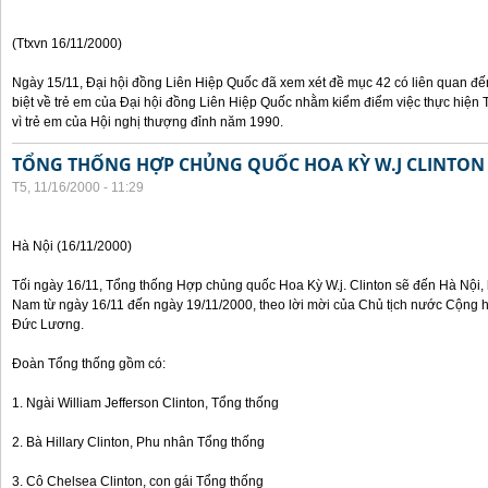
(Ttxvn 16/11/2000)
Ngày 15/11, Đại hội đồng Liên Hiệp Quốc đã xem xét đề mục 42 có liên quan đế
biệt về trẻ em của Đại hội đồng Liên Hiệp Quốc nhằm kiểm điểm việc thực hiện
vì trẻ em của Hội nghị thượng đỉnh năm 1990.
TỔNG THỐNG HỢP CHỦNG QUỐC HOA KỲ W.J CLINTON
T5, 11/16/2000 - 11:29
Hà Nội (16/11/2000)
Tối ngày 16/11, Tổng thống Hợp chủng quốc Hoa Kỳ W.j. Clinton sẽ đến Hà Nội, 
Nam từ ngày 16/11 đến ngày 19/11/2000, theo lời mời của Chủ tịch nước Cộng 
Đức Lương.
Đoàn Tổng thống gồm có:
1. Ngài William Jefferson Clinton, Tổng thống
2. Bà Hillary Clinton, Phu nhân Tổng thống
3. Cô Chelsea Clinton, con gái Tổng thống