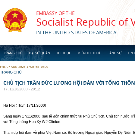
Skip to main content
EMBASSY OF THE
Socialist Republic of
IN THE UNITED STATES OF AMERICA
TRANG CHỦ
ĐẠI SỨ QUÁN
THỊ THỰC
MIỄN THỊ THỰC
LÃNH SỰ
TIN 
FRI, 07 AUG 2026 17:36:58 -0400
YOU ARE HERE
TRANG CHỦ
CHỦ TỊCH TRẦN ĐỨC LƯƠNG HỘI ĐÀM VỚI TỔNG THỐN
T7, 11/18/2000 - 20:12
Hà Nội (Ttxvn 17/11/2000)
Sáng ngày 17/11/2000, sau lễ đón chính thức tại Phủ Chủ tịch, Chủ tịch nước 
với Tổng thống Hoa Kỳ W.J.Clinton.
Tham dự hội đàm về phía Việt Nam có: Bộ trưởng Ngoại giao Nguyễn Dy Niên,