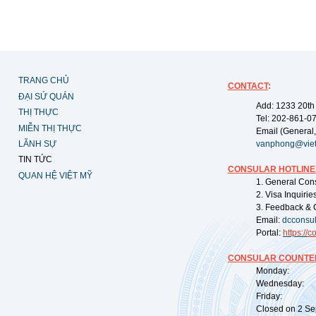
TRANG CHỦ
CONTACT
:
ĐẠI SỨ QUÁN
Add: 1233 20th
THỊ THỰC
Tel: 202-861-0
MIỄN THỊ THỰC
Email (General,
LÃNH SỰ
vanphong@vie
TIN TỨC
CONSULAR HOTLINE
QUAN HỆ VIỆT MỸ
1. General Con
2. Visa Inquiri
3. Feedback & 
Email:
dcconsu
Portal:
https://
co
CONSULAR COUNTER
Monday: 09:
Wednesday: 0
Friday: 09:
Closed on 2 Sep