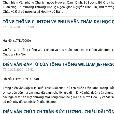
Chủ nhiệm Văn phòng Chủ tịch nước Nguyễn Cảnh Dinh, Bộ trưởng Bộ Khoa họ
Tuấn Nhạ, Thứ trưởng Thường trực Bộ Ngoại giao Nguyễn Đình Bin, Thứ trưở
Châu và Đại sứ nước ta tại Hoa Kỳ Lê Bàng.
TỔNG THỐNG CLINTON VÀ PHU NHÂN THĂM ĐẠI HỌC Q
T6, 11/17/2000 - 15:59
Hà Nội (17/11/2000)
Chiều 17/11, Tổng thống W.J. Clinton và phu nhân cùng các vị thành viên trong 
Quốc gia Hà Nội.
DIỄN VĂN ĐÁP TỪ CỦA TỔNG THỐNG WILLIAM JEFFERS
T6, 11/17/2000 - 15:53
Hà Nội (Ttxvn 17/11/2000)
Trong diễn văn đáp từ tại buổi chiêu đãi của Chủ tịch nước Trần Đức Lương, Tổn
ơn sự đón tiếp mà các ngài đã dành cho tôi, gia đình tôi và phái đoàn của chúng
các ngài viết nên một chương mới trong quan hệ giữa hai nước Hoa Kỳ và Việt N
sử mới này đã có một khởi đầu tốt đẹp.
DIỄN VĂN CHỦ TỊCH TRẦN ĐỨC LƯƠNG - CHIÊU ĐÃI T