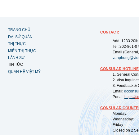
TRANG CHỦ
CONTACT
:
ĐẠI SỨ QUÁN
Add: 1233 20th
THỊ THỰC
Tel: 202-861-0
MIỄN THỊ THỰC
Email (General,
LÃNH SỰ
vanphong@vie
TIN TỨC
CONSULAR HOTLINE
QUAN HỆ VIỆT MỸ
1. General Con
2. Visa Inquiri
3. Feedback & 
Email:
dcconsu
Portal:
https://
co
CONSULAR COUNTER
Monday: 09:
Wednesday: 0
Friday: 09:
Closed on 2 Sep