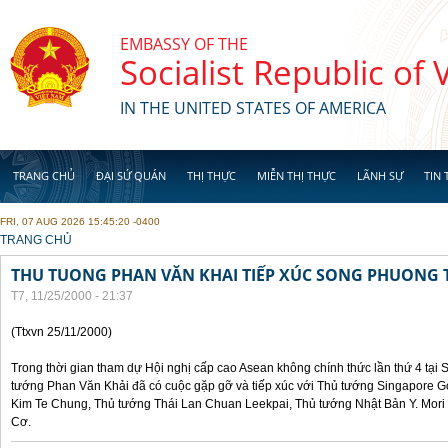
Skip to main content
EMBASSY OF THE
Socialist Republic of
IN THE UNITED STATES OF AMERICA
TRANG CHỦ
ĐẠI SỨ QUÁN
THỊ THỰC
MIỄN THỊ THỰC
LÃNH SỰ
TIN 
FRI, 07 AUG 2026 15:45:20 -0400
YOU ARE HERE
TRANG CHỦ
THU TUONG PHAN VĂN KHAI TIẾP XÚC SONG PHUONG 
T7, 11/25/2000 - 21:37
(Ttxvn 25/11/2000)
Trong thời gian tham dự Hội nghị cấp cao Asean không chính thức lần thứ 4 tại 
tướng Phan Văn Khải đã có cuộc gặp gỡ và tiếp xúc với Thủ tướng Singapore 
Kim Te Chung, Thủ tướng Thái Lan Chuan Leekpai, Thủ tướng Nhật Bản Y. Mor
Cơ.