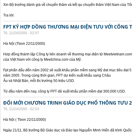
Xin Bộ trưởng đánh giá về chuyến thăm và kết qu chuyến thăm Việt Nam của Tổ
Tra lời:
FPT KÝ HỢP DỒNG THƯƠNG MẠI ĐIỆN TƯU VỚI CÔNG 
T6, 11/24/2000 - 02:07
Hà Nội (Ttxvn 22/11/2000)
Hợp đồng thành lập Công ty liên doanh về thương mại điện tử Meetvietnam.com
của Việt Nam với công ty Meetchina.com của Mỹ.
Fpt phấn đấu đến năm 2002 sẽ xuất khẩu phần mềm sang Mỹ đat mục tiêu đạt 5 t
năm 2005. Trong cùng thời gian, FPT dự kiến xuất khẩu sang Châu
Âu và Nhật Bản, mỗi thị trường 50 triệu USD.
Từ đầu năm đến nay, công ty FPT đã xuất khẩu phần mềm đạt 300,000 USD.
ĐỔI MỚI CHƯƠNG TRINH GIÁO DỤC PHỔ THÔNG TƯU 2
T6, 11/24/2000 - 02:03
Hà Nội ( Ttxvn 22/11/2000)
Ngày 21/11, Bộ trưởng Bộ Giáo dục và Đào tạo Nguyễn Minh Hiển đã trình Quốc