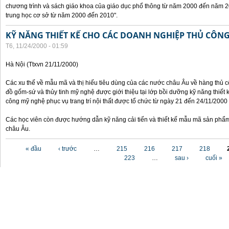
chương trình và sách giáo khoa của giáo dục phổ thông từ năm 2000 đến năm 2
trung học cơ sở từ năm 2000 đến 2010".
KỸ NĂNG THIẾT KẾ CHO CÁC DOANH NGHIỆP THỦ CÔN
T6, 11/24/2000 - 01:59
Hà Nội (Ttxvn 21/11/2000)
Các xu thế về mẫu mã và thị hiếu tiêu dùng của các nước châu Âu về hàng thủ cô
đồ gốm-sứ và thủy tinh mỹ nghệ được giới thiệu tại lớp bồi dưỡng kỹ năng thiết 
công mỹ nghệ phục vụ trang trí nội thất được tổ chức từ ngày 21 đến 24/11/2000 
Các học viên còn được hướng dẫn kỹ năng cải tiến và thiết kế mẫu mã sản phẩm
châu Âu.
Các trang
« đầu
‹ trước
…
215
216
217
218
223
…
sau ›
cuối »