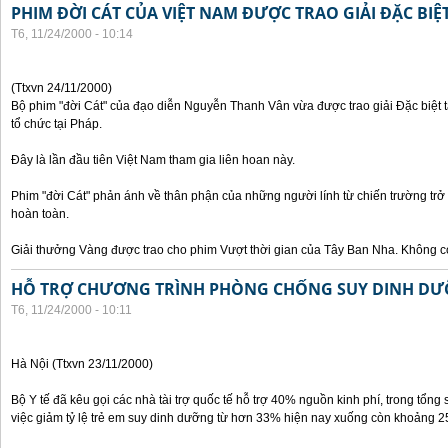
PHIM ĐỜI CÁT CỦA VIỆT NAM ĐƯỢC TRAO GIẢI ĐẶC BIỆT
T6, 11/24/2000 - 10:14
(Ttxvn 24/11/2000)
Bộ phim "đời Cát" của đạo diễn Nguyễn Thanh Vân vừa được trao giải Đặc biệt t
tổ chức tại Pháp.
Đây là lần đầu tiên Việt Nam tham gia liên hoan này.
Phim "đời Cát" phản ánh về thân phận của những người lính từ chiến trường trở
hoàn toàn.
Giải thưởng Vàng được trao cho phim Vượt thời gian của Tây Ban Nha. Không có
HỖ TRỢ CHƯƠNG TRÌNH PHÒNG CHỐNG SUY DINH DƯ
T6, 11/24/2000 - 10:11
Hà Nội (Ttxvn 23/11/2000)
Bộ Y tế đã kêu gọi các nhà tài trợ quốc tế hỗ trợ 40% nguồn kinh phí, trong tổng 
việc giảm tỷ lệ trẻ em suy dinh dưỡng từ hơn 33% hiện nay xuống còn khoảng 