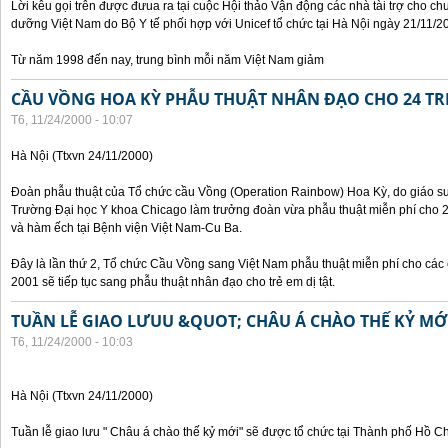
Lời kêu gọi trên được đưua ra tại cuộc Hội thảo Vận động các nhà tài trợ cho c
dưỡng Việt Nam do Bộ Y tế phối hợp với Unicef tổ chức tại Hà Nội ngày 21/11/2
Từ năm 1998 đến nay, trung bình mỗi năm Việt Nam giảm
CẦU VỒNG HOA KỲ PHẪU THUẬT NHÂN ĐẠO CHO 24 TRẺ
T6, 11/24/2000 - 10:07
Hà Nội (Ttxvn 24/11/2000)
Đoàn phẫu thuật của Tổ chức cầu Vồng (Operation Rainbow) Hoa Kỳ, do giáo sư,
Trường Đại học Y khoa Chicago làm trưởng đoàn vừa phẫu thuật miễn phí cho 24 
và hàm ếch tại Bệnh viện Việt Nam-Cu Ba.
Đây là lần thứ 2, Tổ chức Cầu Vồng sang Việt Nam phẫu thuật miễn phí cho các 
2001 sẽ tiếp tục sang phẫu thuật nhân đạo cho trẻ em dị tật.
TUẦN LỄ GIAO LƯUU &QUOT; CHÂU Á CHÀO THẾ KỶ M
T6, 11/24/2000 - 10:03
Hà Nội (Ttxvn 24/11/2000)
Tuần lễ giao lưu " Châu á chào thế kỷ mới" sẽ được tổ chức tại Thành phố Hồ C