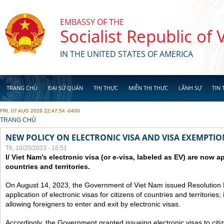
Skip to main content
EMBASSY OF THE
Socialist Republic of
IN THE UNITED STATES OF AMERICA
TRANG CHỦ
ĐẠI SỨ QUÁN
THỊ THỰC
MIỄN THỊ THỰC
LÃNH SỰ
TIN 
FRI, 07 AUG 2026 22:47:54 -0400
YOU ARE HERE
TRANG CHỦ
NEW POLICY ON ELECTRONIC VISA AND VISA EXEMPTIO
T6, 10/20/2023 - 16:51
I/ Viet Nam’s electronic visa (or e-visa, labeled as EV) are now app
countries and territories.
On August 14, 2023, the Government of Viet Nam issued Resolutio
application of electronic visas for citizens of countries and territories
allowing foreigners to enter and exit by electronic visas.
Accordingly, the Government granted issueing electronic visas to citiz