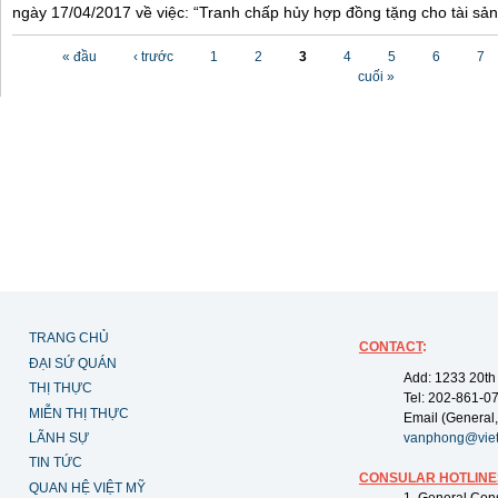
ngày 17/04/2017 về việc: “Tranh chấp hủy hợp đồng tặng cho tài sản”
Các trang
« đầu
‹ trước
1
2
3
4
5
6
7
cuối »
TRANG CHỦ
CONTACT
:
ĐẠI SỨ QUÁN
Add: 1233 20th
THỊ THỰC
Tel: 202-861-0
MIỄN THỊ THỰC
Email (General,
LÃNH SỰ
vanphong@vie
TIN TỨC
CONSULAR HOTLINE
QUAN HỆ VIỆT MỸ