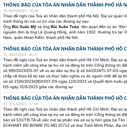
THÔNG BÁO CỦA TÒA ÁN NHÂN DÂN THÀNH PHỐ HÀ N
T6, 09/22/2023 - 16:39
Theo đề nghị của Toà án nhân dân thành phố Hà Nội, Đại sứ quán V
minh thông tin nơi cư trú của các đương sự sau:
Ông
Bùi Xuân Mỹ
và ông
Bùi Xuân Toàn
, liên quan đến vụ án “Đòi 
nguyên đơn là ông Lê Quang Hồng, sinh năm 1932, thường trú tại:
Nam, quận Hoàn Kiếm, thành phố Hà Nội.
THÔNG BÁO CỦA TÒA ÁN NHÂN DÂN THÀNH PHỐ HÔ C
T2, 09/11/2023 - 16:07
Theo đề nghị của Toà án nhân dân thành phố Hồ Chí Minh, Đại sứ qu
hành niêm yết công khai tại trụ sở và đăng tin trên Cổng thông tin đ
số 990/2023/DS-ST về vụ án dân sự thụ lý số 54/2018/TLST-DS ngày
chấp về thừa kế tài sản và thực hiện nghĩa vụ do người chết để lại t
xử số 2100/2023/QĐXXST-DS ngày 12/5/2023 và Quyết định hoãn p
DS ngày 31/5/2023 giữa các đương sự:
THÔNG BÁO CỦA TÒA ÁN NHÂN DÂN THÀNH PHỐ HỒ C
T2, 07/24/2023 - 17:06
Theo đề nghị của Toà án nhân dân thành phố Hồ Chí Minh, Đại sứ qu
hành niêm yết công khai tại trụ sở và đăng tin trên Cổng thông tin đ
báo số 531/TB-TA về việc mở lại phiên toà xử vụ ly hôn giữa bà Tôn T
ECKHART RD BOWIE PG MD 20712 và ông Trịnh Minh Phan, địa chỉ