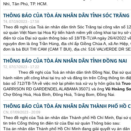
Nhì, Tân Phú, TP. HCM.
THÔNG BÁO CỦA TÒA ÁN NHÂN DÂN TỈNH SÓC TRĂNG
T4, 07/19/2023 - 17:58
Theo đề nghị của Toà án nhân dân tỉnh Sóc Trăng tại công văn số 1
sứ quán Việt Nam tại Hoa Kỳ tiến hành niêm yết công khai tại trụ sở 
điện tử của Đại sứ quán thông báo số 18/TB-TLVA ngày 26/4/2022 về 
nguyên đơn là ông Trần Hùng, địa chỉ ấp Giồng Chùa A, xã An Hiệp,
đơn là bà BUI THI CAM (CAM T BUI), địa chỉ: 516 VALVERDE DR
THÔNG BÁO CỦA TÒA ÁN NHÂN DÂN TỈNH ĐỒNG NAI
T2, 07/17/2023 - 17:22
Theo đề nghị của Toà án nhân dân tỉnh Đồng Nai, Đại sứ quán 
hành niêm yết công khai tại trụ sở và đăng tin trên Cổng thông tin đ
báo số 712/TB-TA về việc mở lại phiên toà xử vụ ly hôn giữa bà
Truo
GARRISON RD GARDENDEL ALABAMA 35071 và ông
Vũ Hoàng S
Chợ Đông Hoà, Hoà Bình, Đông Hoà, Trảng Bom, Đồng Nai.
THÔNG BÁO CỦA TÒA ÁN NHÂN DÂN THÀNH PHỐ HỒ C
CN, 07/09/2023 - 20:09
Theo đề nghị của Toà án nhân dân Thành phố Hồ Chí Minh, Đại sứ 
tin trên Cổng thông tin điện tử của Đại sứ quán Thông báo sau:
Tòa án nhân dân Thành phố Hồ Chí Minh đang giải quyết vụ án dân 