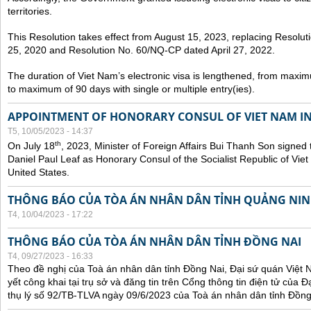
territories.
This Resolution takes effect from August 15, 2023, replacing Resol
25, 2020 and Resolution No. 60/NQ-CP dated April 27, 2022.
The duration of Viet Nam’s electronic visa is lengthened, from maxim
to maximum of 90 days with single or multiple entry(ies).
APPOINTMENT OF HONORARY CONSUL OF VIET NAM IN
T5, 10/05/2023 - 14:37
th
On July 18
, 2023, Minister of Foreign Affairs Bui Thanh Son signed 
Daniel Paul Leaf as Honorary Consul of the Socialist Republic of Vie
United States.
THÔNG BÁO CỦA TÒA ÁN NHÂN DÂN TỈNH QUẢNG NI
T4, 10/04/2023 - 17:22
THÔNG BÁO CỦA TÒA ÁN NHÂN DÂN TỈNH ĐỒNG NAI
T4, 09/27/2023 - 16:33
Theo đề nghị của Toà án nhân dân tỉnh Đồng Nai, Đại sứ quán Việt 
yết công khai tại trụ sở và đăng tin trên Cổng thông tin điện tử của
thụ lý số 92/TB-TLVA ngày 09/6/2023 của Toà án nhân dân tỉnh Đồng