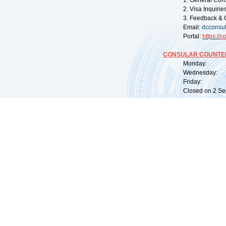
1. General Con
2. Visa Inquiri
3. Feedback & 
Email:
dcconsu
Portal:
https://
co
CONSULAR COUNTER
Monday: 09:
Wednesday: 0
Friday: 09:
Closed on 2 Sep