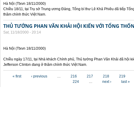
Hà Nội (Ttxvn 18/11/2000)
Chiều 18/11, tại Trụ sở Trung ương Đảng, Tổng bí thư Lê Khả Phiêu đã tiếp Tổn
thăm chính thức Việt Nam.
THỦ TƯỚNG PHAN VĂN KHẢI HỘI KIẾN VỚI TỔNG THỐ
Sat, 11/18/2000 - 20:14
Hà Nội (Ttxvn 18/11/2000)
Chiều ngày 17/11, tại Nhà khách Chính phủ, Thủ tướng Phan Văn Khải đã hội ki
Jefferson Clinton đang ở thăm chính thức Việt Nam.
Pages
« first
‹ previous
…
216
217
218
219
224
…
next ›
last »