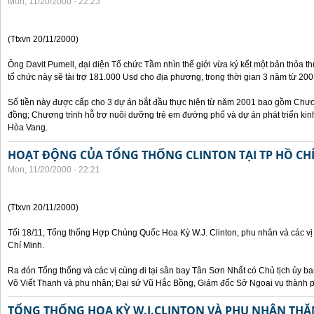
Mon, 11/20/2000 - 22:23
(Ttxvn 20/11/2000)
Ông Davit Pumell, đại diện Tổ chức Tầm nhìn thế giới vừa ký kết một bản thỏa t
tổ chức này sẽ tài trợ 181.000 Usd cho địa phương, trong thời gian 3 năm từ 20
Số tiền này được cấp cho 3 dự án bắt đầu thực hiện từ năm 2001 bao gồm Chươn
đồng; Chương trình hỗ trợ nuôi dưỡng trẻ em đường phố và dự án phát triển kinh
Hòa Vang.
HOẠT ĐỘNG CỦA TỔNG THỐNG CLINTON TẠI TP HỒ CH
Mon, 11/20/2000 - 22:21
(Ttxvn 20/11/2000)
Tối 18/11, Tổng thống Hợp Chủng Quốc Hoa Kỳ W.J. Clinton, phu nhân và các vị
Chí Minh.
Ra đón Tổng thống và các vị cùng đi tại sân bay Tân Sơn Nhất có Chủ tịch ủy 
Võ Viết Thanh và phu nhân; Đại sứ Vũ Hắc Bồng, Giám đốc Sở Ngoại vụ thành 
TỔNG THỐNG HOA KỲ W.J.CLINTON VÀ PHU NHÂN THĂ