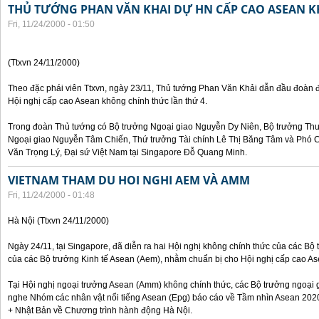
THỦ TƯỚNG PHAN VĂN KHAI DỰ HN CẤP CAO ASEAN 
Fri, 11/24/2000 - 01:50
(Ttxvn 24/11/2000)
Theo đặc phái viên Ttxvn, ngày 23/11, Thủ tướng Phan Văn Khải dẫn đầu đoàn 
Hội nghị cấp cao Asean không chính thức lần thứ 4.
Trong đoàn Thủ tướng có Bộ trưởng Ngoại giao Nguyễn Dy Niên, Bộ trưởng Th
Ngoại giao Nguyễn Tâm Chiến, Thứ trưởng Tài chính Lê Thị Băng Tâm và Phó
Văn Trọng Lý, Đại sứ Việt Nam tại Singapore Đỗ Quang Minh.
VIETNAM THAM DU HOI NGHI AEM VÀ AMM
Fri, 11/24/2000 - 01:48
Hà Nội (Ttxvn 24/11/2000)
Ngày 24/11, tại Singapore, đã diễn ra hai Hội nghị không chính thức của các B
của các Bộ trưởng Kinh tế Asean (Aem), nhằm chuẩn bị cho Hội nghị cấp cao Ase
Tại Hội nghị ngoại trưởng Asean (Amm) không chính thức, các Bộ trưởng ngoại 
nghe Nhóm các nhân vật nổi tiếng Asean (Epg) báo cáo về Tầm nhìn Asean 2020
+ Nhật Bản về Chương trình hành động Hà Nội.