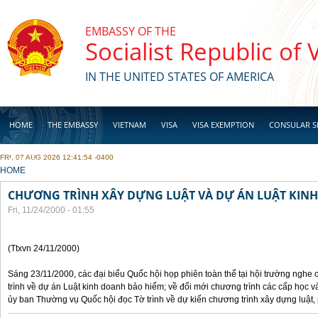
Skip to main content
EMBASSY OF THE
Socialist Republic of
IN THE UNITED STATES OF AMERICA
HOME
THE EMBASSY
VIETNAM
VISA
VISA EXEMPTION
CONSULAR S
FRI, 07 AUG 2026 12:41:54 -0400
BUSINESS
YOU ARE HERE
HOME
CHƯƠNG TRÌNH XÂY DỰNG LUẬT VÀ DỰ ÁN LUẬT KIN
Fri, 11/24/2000 - 01:55
(Ttxvn 24/11/2000)
Sáng 23/11/2000, các đại biểu Quốc hội họp phiên toàn thể tại hội trường nghe
trình về dự án Luật kinh doanh bảo hiểm; về đổi mới chương trình các cấp học v
ủy ban Thường vụ Quốc hội đọc Tờ trình về dự kiến chương trình xây dựng luật