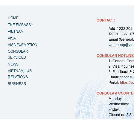
HOME
CONTACT
:
THE EMBASSY
Add: 1233 20th
VIETNAM
Tel: 202-861-0
VISA
Email (General,
VISA EXEMPTION
vanphong@vie
CONSULAR
CONSULAR HOTLINE
SERVICES
1. General Con
NEWS
2. Visa Inquiri
VIETNAM - US
3. Feedback & 
RELATIONS
Email:
dcconsu
Portal:
https://
co
BUSINESS
CONSULAR COUNTER
Monday: 09:
Wednesday: 0
Friday: 09:
Closed on 2 Sep