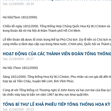
Sat, 11/18/2000 - 20:34
Hà Nội(Ttxvn 18/11/2000)
Chiều tối ngày 18/11/2000, Tổng thống Hợp Chủng Quốc Hoa Kỳ W.J.Clinton và 
trong Đoàn đã rời Hà Nội đi thăm Thành phố Hồ Chí Minh.
Lễ tiễn Đoàn đã được tổ chức trọng thể tại Phủ Chủ tịch. Dự lễ tiễn có Chủ tịc
cùng nhiều vị lãnh đạo cấp cao trong Nhà nước, Chính phủ, Quốc hội và Thành 
HOẠT ĐỘNG CỦA CÁC THÀNH VIÊN ĐOÀN TỔNG THỐNG 
Sat, 11/18/2000 - 20:27
Hà Nội (Ttxvn 18/11/2000)
Sáng 18/11/2000, Tổng thống Hoa Kỳ W.J.Clinton, Phu nhân và con gái đã đến t
hợp tại xã Tiền Châu, huyện Mê Linh, tỉnh Vĩnh Phúc.
Cùng đi với Tổng thống có Thượng nghị sĩ John Kerry và hai con trai của Đại ú
lái chiếc máy bay bị bắn rơi năm 1967 tại khu vực khai quật trên.
TỔNG BÍ THƯ LÊ KHẢ PHIÊU TIẾP TỔNG THỐNG HOA KỲ
Sat, 11/18/2000 - 20:23