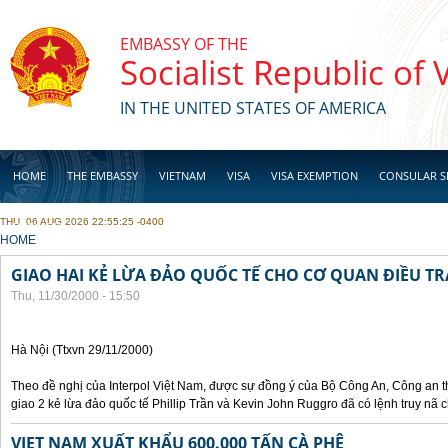
Skip to main content
EMBASSY OF THE
Socialist Republic of
IN THE UNITED STATES OF AMERICA
HOME
THE EMBASSY
VIETNAM
VISA
VISA EXEMPTION
CONSULAR S
THU, 06 AUG 2026 22:55:25 -0400
BUSINESS
YOU ARE HERE
HOME
GIAO HAI KẺ LỪA ĐẢO QUỐC TẾ CHO CƠ QUAN ĐIỀU TR
Thu, 11/30/2000 - 15:50
Hà Nội (Ttxvn 29/11/2000)
Theo đề nghị của Interpol Việt Nam, được sự đồng ý của Bộ Công An, Công an
giao 2 kẻ lừa đảo quốc tế Phillip Trần và Kevin John Ruggro đã có lệnh truy nã
VIET NAM XUẤT KHẨU 600.000 TẤN CÀ PHÊ