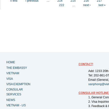
« first
‹ previous
…
214
215
216
217
222
…
next ›
last »
HOME
CONTACT
:
THE EMBASSY
Add: 1233 20th
VIETNAM
Tel: 202-861-0
VISA
Email (General,
VISA EXEMPTION
vanphong@vie
CONSULAR
CONSULAR HOTLINE
SERVICES
1. General Con
NEWS
2. Visa Inquiri
VIETNAM - US
3. Feedback & 