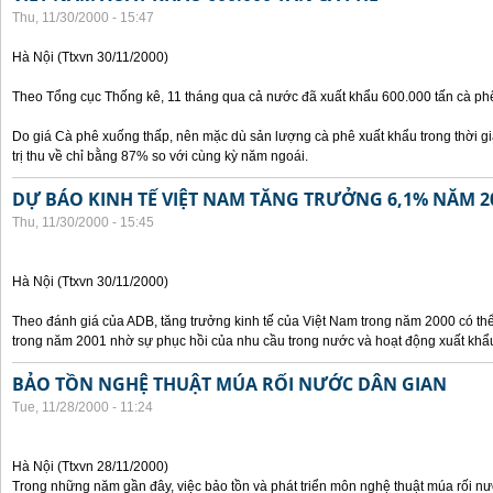
Thu, 11/30/2000 - 15:47
Hà Nội (Ttxvn 30/11/2000)
Theo Tổng cục Thống kê, 11 tháng qua cả nước đã xuất khẩu 600.000 tấn cà phê
Do giá Cà phê xuống thấp, nên mặc dù sản lượng cà phê xuất khẩu trong thời g
trị thu về chỉ bằng 87% so với cùng kỳ năm ngoái.
DỰ BÁO KINH TẾ VIỆT NAM TĂNG TRƯỞNG 6,1% NĂM 2
Thu, 11/30/2000 - 15:45
Hà Nội (Ttxvn 30/11/2000)
Theo đánh giá của ADB, tăng trưởng kinh tế của Việt Nam trong năm 2000 có th
trong năm 2001 nhờ sự phục hồi của nhu cầu trong nước và hoạt động xuất khẩ
BẢO TỒN NGHỆ THUẬT MÚA RỐI NƯỚC DÂN GIAN
Tue, 11/28/2000 - 11:24
Hà Nội (Ttxvn 28/11/2000)
Trong những năm gần đây, việc bảo tồn và phát triển môn nghệ thuật múa rối n