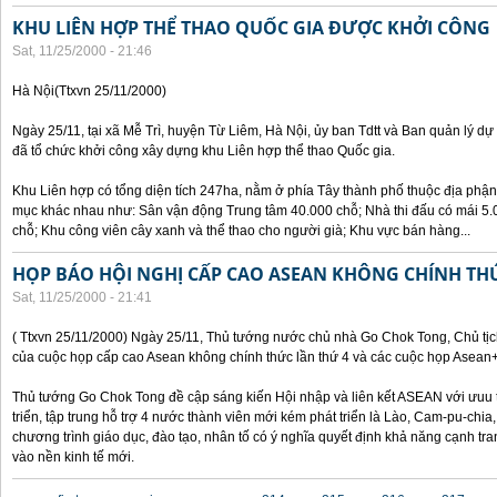
KHU LIÊN HỢP THỂ THAO QUỐC GIA ĐƯỢC KHỞI CÔNG
Sat, 11/25/2000 - 21:46
Hà Nội(Ttxvn 25/11/2000)
Ngày 25/11, tại xã Mễ Trì, huyện Từ Liêm, Hà Nội, ủy ban Tdtt và Ban quản lý dự
đã tổ chức khởi công xây dựng khu Liên hợp thể thao Quốc gia.
Khu Liên hợp có tổng diện tích 247ha, nằm ở phía Tây thành phố thuộc địa phận
mục khác nhau như: Sân vận động Trung tâm 40.000 chỗ; Nhà thi đấu có mái 5.0
chỗ; Khu công viên cây xanh và thể thao cho người già; Khu vực bán hàng...
HỌP BÁO HỘI NGHỊ CẤP CAO ASEAN KHÔNG CHÍNH TH
Sat, 11/25/2000 - 21:41
( Ttxvn 25/11/2000) Ngày 25/11, Thủ tướng nước chủ nhà Go Chok Tong, Chủ tịc
của cuộc họp cấp cao Asean không chính thức lần thứ 4 và các cuộc họp Asean
Thủ tướng Go Chok Tong đề cập sáng kiến Hội nhập và liên kết ASEAN với ưuu t
triển, tập trung hỗ trợ 4 nước thành viên mới kém phát triển là Lào, Cam-pu-chia
chương trình giáo dục, đào tạo, nhân tố có ý nghĩa quyết định khả năng cạnh 
vào nền kinh tế mới.
Pages