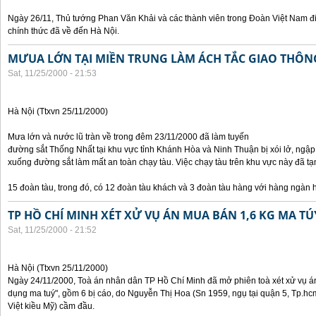
Ngày 26/11, Thủ tướng Phan Văn Khải và các thành viên trong Đoàn Việt Nam đ
chính thức đã về đến Hà Nội.
MƯUA LỚN TẠI MIỀN TRUNG LÀM ÁCH TẮC GIAO THÔ
Sat, 11/25/2000 - 21:53
Hà Nội (Ttxvn 25/11/2000)
Mưa lớn và nước lũ tràn về trong đêm 23/11/2000 đã làm tuyến
đường sắt Thống Nhất tại khu vực tỉnh Khánh Hòa và Ninh Thuận bị xói lở, ngập
xuống đường sắt làm mất an toàn chạy tàu. Việc chạy tàu trên khu vực này đã
15 đoàn tàu, trong đó, có 12 đoàn tàu khách và 3 đoàn tàu hàng với hàng ngàn 
TP HỒ CHÍ MINH XÉT XỬ VỤ ÁN MUA BÁN 1,6 KG MA TÚ
Sat, 11/25/2000 - 21:52
Hà Nội (Ttxvn 25/11/2000)
Ngày 24/11/2000, Toà án nhân dân TP Hồ Chí Minh đã mở phiên toà xét xử vụ án 
dụng ma tuý", gồm 6 bị cáo, do Nguyễn Thị Hoa (Sn 1959, ngụ tại quận 5, Tp.hc
Việt kiều Mỹ) cầm đầu.