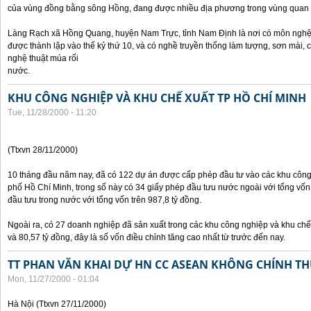
của vùng đồng bằng sông Hồng, đang được nhiều địa phương trong vùng quan 
Làng Rạch xã Hồng Quang, huyện Nam Trực, tỉnh Nam Định là nơi có môn nghệ 
được thành lập vào thế kỷ thứ 10, và có nghề truyền thống làm tượng, sơn mài,
nghệ thuật múa rối
nước.
KHU CÔNG NGHIỆP VÀ KHU CHẾ XUẤT TP HỒ CHÍ MINH
Tue, 11/28/2000 - 11:20
(Ttxvn 28/11/2000)
10 tháng đầu năm nay, đã có 122 dự án được cấp phép đầu tư vào các khu công
phố Hồ Chí Minh, trong số này có 34 giấy phép đầu tưu nước ngoài với tổng vốn
đầu tưu trong nước với tổng vốn trên 987,8 tỷ đồng.
Ngoài ra, có 27 doanh nghiệp đã sản xuất trong các khu công nghiệp và khu chế 
và 80,57 tỷ đồng, đây là số vốn điều chỉnh tăng cao nhất từ trước đến nay.
TT PHAN VĂN KHAI DỰ HN CC ASEAN KHÔNG CHÍNH THỨ
Mon, 11/27/2000 - 01:04
Hà Nội (Ttxvn 27/11/2000)