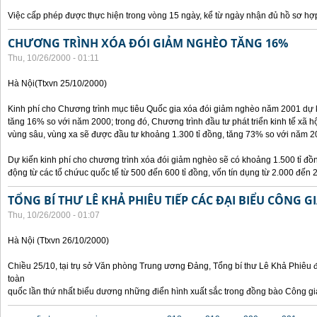
Việc cấp phép được thực hiện trong vòng 15 ngày, kể từ ngày nhận đủ hồ sơ hợp
CHƯƠNG TRÌNH XÓA ĐÓI GIẢM NGHÈO TĂNG 16%
Thu, 10/26/2000 - 01:11
Hà Nội(Ttxvn 25/10/2000)
Kinh phí cho Chương trình mục tiêu Quốc gia xóa đói giảm nghèo năm 2001 dự k
tăng 16% so với năm 2000; trong đó, Chương trình đầu tư phát triển kinh tế xã hộ
vùng sâu, vùng xa sẽ được đầu tư khoảng 1.300 tỉ đồng, tăng 73% so với năm 2
Dự kiến kinh phí cho chương trình xóa đói giảm nghèo sẽ có khoảng 1.500 tỉ đ
động từ các tổ chứuc quốc tế từ 500 đến 600 tỉ đồng, vốn tín dụng từ 2.000 đến 2
TỔNG BÍ THƯ LÊ KHẢ PHIÊU TIẾP CÁC ĐẠI BIỂU CÔNG G
Thu, 10/26/2000 - 01:07
Hà Nội (Ttxvn 26/10/2000)
Chiều 25/10, tại trụ sở Văn phòng Trung ương Đảng, Tổng bí thư Lê Khả Phiêu đ
toàn
quốc lần thứ nhất biểu dương những điển hình xuất sắc trong đồng bào Công gi
Pages