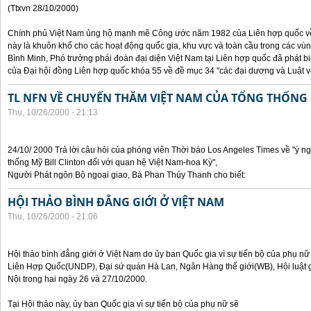
(Ttxvn 28/10/2000)
Chính phủ Việt Nam ủng hộ mạnh mẽ Công ước năm 1982 của Liên hợp quốc về 
này là khuôn khổ cho các hoạt động quốc gia, khu vực và toàn cầu trong các vùn
Bình Minh, Phó trưởng phái đoàn đại diện Việt Nam tại Liên hợp quốc đã phát bi
của Đại hội đồng Liên hợp quốc khóa 55 về đề mục 34 "các đại dương và Luật về
TL NFN VỀ CHUYẾN THĂM VIỆT NAM CỦA TỔNG THỐNG 
Thu, 10/26/2000 - 21:13
24/10/ 2000 Trả lời câu hỏi của phóng viên Thời báo Los Angeles Times về "ý 
thống Mỹ Bill Clinton đối với quan hệ Việt Nam-hoa Kỳ",
Người Phát ngôn Bộ ngoại giao, Bà Phan Thúy Thanh cho biết:
HỘI THẢO BÌNH ĐẲNG GIỚI Ở VIỆT NAM
Thu, 10/26/2000 - 21:06
Hội thảo bình đẳng giới ở Việt Nam do ủy ban Quốc gia vì sự tiến bộ của phụ nữ
Liên Hợp Quốc(UNDP), Đại sứ quán Hà Lan, Ngân Hàng thế giới(WB), Hội luật g
Nội trong hai ngày 26 và 27/10/2000.
Tại Hội thảo này, ủy ban Quốc gia vì sự tiến bộ của phụ nữ sẽ