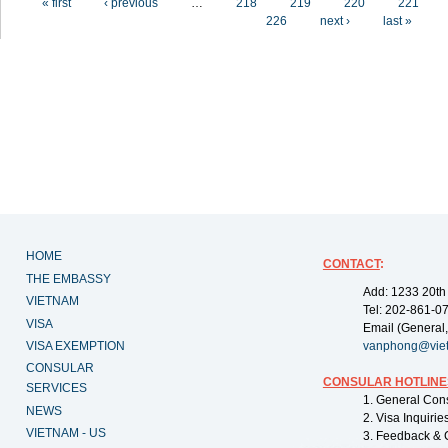
« first
‹ previous
…
218
219
220
221
226
next ›
last »
HOME
CONTACT
:
THE EMBASSY
Add: 1233 20th
VIETNAM
Tel: 202-861-0
VISA
Email (General,
VISA EXEMPTION
vanphong@vie
CONSULAR
CONSULAR HOTLINE
SERVICES
1. General Con
NEWS
2. Visa Inquiri
VIETNAM - US
3. Feedback & 