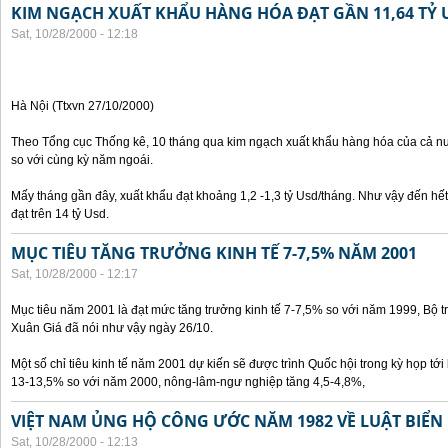
KIM NGẠCH XUẤT KHẨU HÀNG HÓA ĐẠT GẦN 11,64 TỶ 
Sat, 10/28/2000 - 12:18
Hà Nội (Ttxvn 27/10/2000)
Theo Tổng cục Thống kê, 10 tháng qua kim ngạch xuất khẩu hàng hóa của cả nư
so với cùng kỳ năm ngoái.
Mấy tháng gần đây, xuất khẩu đạt khoảng 1,2 -1,3 tỷ Usd/tháng. Như vậy đến hế
đạt trên 14 tỷ Usd.
MỤC TIÊU TĂNG TRƯỞNG KINH TẾ 7-7,5% NĂM 2001
Sat, 10/28/2000 - 12:17
Mục tiêu năm 2001 là đạt mức tăng trưởng kinh tế 7-7,5% so với năm 1999, Bộ 
Xuân Giá đã nói như vậy ngày 26/10.
Một số chỉ tiêu kinh tế năm 2001 dự kiến sẽ được trình Quốc hội trong kỳ họp tới 
13-13,5% so với năm 2000, nông-lâm-ngư nghiệp tăng 4,5-4,8%,
VIỆT NAM ỦNG HỘ CÔNG ƯỚC NĂM 1982 VỀ LUẬT BIỂN
Sat, 10/28/2000 - 12:13