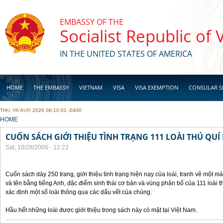
Skip to main content
EMBASSY OF THE
Socialist Republic of
IN THE UNITED STATES OF AMERICA
HOME
THE EMBASSY
VIETNAM
VISA
VISA EXEMPTION
CONSULAR S
THU, 06 AUG 2026 06:10:01 -0400
BUSINESS
YOU ARE HERE
HOME
CUỐN SÁCH GIỚI THIỆU TÌNH TRẠNG 111 LOÀI THÚ QUÍ
Sat, 10/28/2000 - 12:22
Cuốn sách dày 250 trang, giới thiệu tình trạng hiện nay của loài, tranh vẽ một mà
và tên bằng tiếng Anh, đặc điểm sinh thái cơ bản và vùng phân bố của 111 loài 
xác định một số loài thông qua các dấu vết của chúng.
Hầu hết những loài được giới thiệu trong sách này có mặt tại Việt Nam.