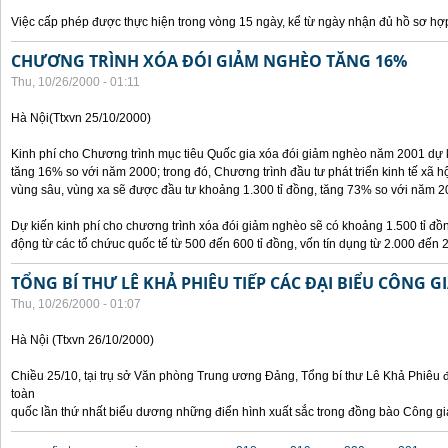
Việc cấp phép được thực hiện trong vòng 15 ngày, kể từ ngày nhận đủ hồ sơ hợp
CHƯƠNG TRÌNH XÓA ĐÓI GIẢM NGHÈO TĂNG 16%
Thu, 10/26/2000 - 01:11
Hà Nội(Ttxvn 25/10/2000)
Kinh phí cho Chương trình mục tiêu Quốc gia xóa đói giảm nghèo năm 2001 dự k
tăng 16% so với năm 2000; trong đó, Chương trình đầu tư phát triển kinh tế xã hộ
vùng sâu, vùng xa sẽ được đầu tư khoảng 1.300 tỉ đồng, tăng 73% so với năm 2
Dự kiến kinh phí cho chương trình xóa đói giảm nghèo sẽ có khoảng 1.500 tỉ đ
động từ các tổ chứuc quốc tế từ 500 đến 600 tỉ đồng, vốn tín dụng từ 2.000 đến 2
TỔNG BÍ THƯ LÊ KHẢ PHIÊU TIẾP CÁC ĐẠI BIỂU CÔNG G
Thu, 10/26/2000 - 01:07
Hà Nội (Ttxvn 26/10/2000)
Chiều 25/10, tại trụ sở Văn phòng Trung ương Đảng, Tổng bí thư Lê Khả Phiêu đ
toàn
quốc lần thứ nhất biểu dương những điển hình xuất sắc trong đồng bào Công gi
Pages