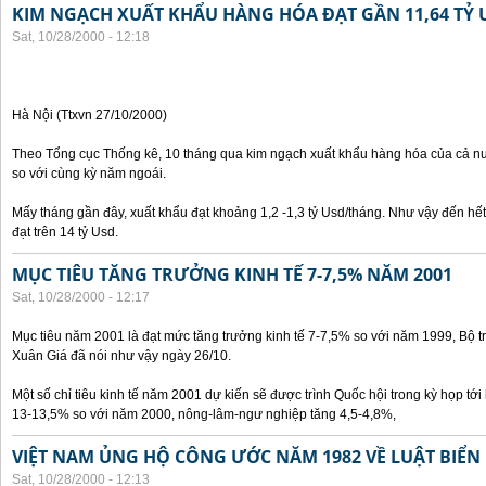
KIM NGẠCH XUẤT KHẨU HÀNG HÓA ĐẠT GẦN 11,64 TỶ 
Sat, 10/28/2000 - 12:18
Hà Nội (Ttxvn 27/10/2000)
Theo Tổng cục Thống kê, 10 tháng qua kim ngạch xuất khẩu hàng hóa của cả nư
so với cùng kỳ năm ngoái.
Mấy tháng gần đây, xuất khẩu đạt khoảng 1,2 -1,3 tỷ Usd/tháng. Như vậy đến hế
đạt trên 14 tỷ Usd.
MỤC TIÊU TĂNG TRƯỞNG KINH TẾ 7-7,5% NĂM 2001
Sat, 10/28/2000 - 12:17
Mục tiêu năm 2001 là đạt mức tăng trưởng kinh tế 7-7,5% so với năm 1999, Bộ 
Xuân Giá đã nói như vậy ngày 26/10.
Một số chỉ tiêu kinh tế năm 2001 dự kiến sẽ được trình Quốc hội trong kỳ họp tới 
13-13,5% so với năm 2000, nông-lâm-ngư nghiệp tăng 4,5-4,8%,
VIỆT NAM ỦNG HỘ CÔNG ƯỚC NĂM 1982 VỀ LUẬT BIỂN
Sat, 10/28/2000 - 12:13