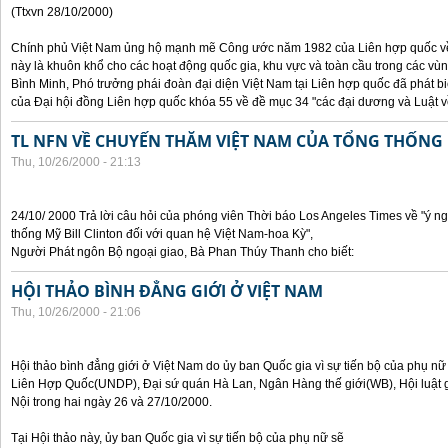
(Ttxvn 28/10/2000)
Chính phủ Việt Nam ủng hộ mạnh mẽ Công ước năm 1982 của Liên hợp quốc về 
này là khuôn khổ cho các hoạt động quốc gia, khu vực và toàn cầu trong các vùn
Bình Minh, Phó trưởng phái đoàn đại diện Việt Nam tại Liên hợp quốc đã phát bi
của Đại hội đồng Liên hợp quốc khóa 55 về đề mục 34 "các đại dương và Luật về
TL NFN VỀ CHUYẾN THĂM VIỆT NAM CỦA TỔNG THỐNG 
Thu, 10/26/2000 - 21:13
24/10/ 2000 Trả lời câu hỏi của phóng viên Thời báo Los Angeles Times về "ý 
thống Mỹ Bill Clinton đối với quan hệ Việt Nam-hoa Kỳ",
Người Phát ngôn Bộ ngoại giao, Bà Phan Thúy Thanh cho biết:
HỘI THẢO BÌNH ĐẲNG GIỚI Ở VIỆT NAM
Thu, 10/26/2000 - 21:06
Hội thảo bình đẳng giới ở Việt Nam do ủy ban Quốc gia vì sự tiến bộ của phụ nữ
Liên Hợp Quốc(UNDP), Đại sứ quán Hà Lan, Ngân Hàng thế giới(WB), Hội luật g
Nội trong hai ngày 26 và 27/10/2000.
Tại Hội thảo này, ủy ban Quốc gia vì sự tiến bộ của phụ nữ sẽ