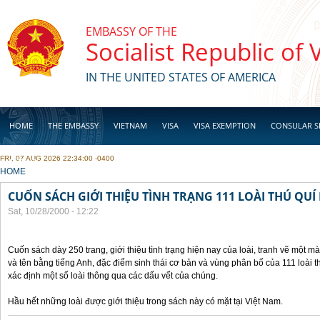
Skip to main content
EMBASSY OF THE
Socialist Republic of
IN THE UNITED STATES OF AMERICA
HOME
THE EMBASSY
VIETNAM
VISA
VISA EXEMPTION
CONSULAR S
FRI, 07 AUG 2026 22:34:00 -0400
BUSINESS
YOU ARE HERE
HOME
CUỐN SÁCH GIỚI THIỆU TÌNH TRẠNG 111 LOÀI THÚ QUÍ
Sat, 10/28/2000 - 12:22
Cuốn sách dày 250 trang, giới thiệu tình trạng hiện nay của loài, tranh vẽ một mà
và tên bằng tiếng Anh, đặc điểm sinh thái cơ bản và vùng phân bố của 111 loài 
xác định một số loài thông qua các dấu vết của chúng.
Hầu hết những loài được giới thiệu trong sách này có mặt tại Việt Nam.