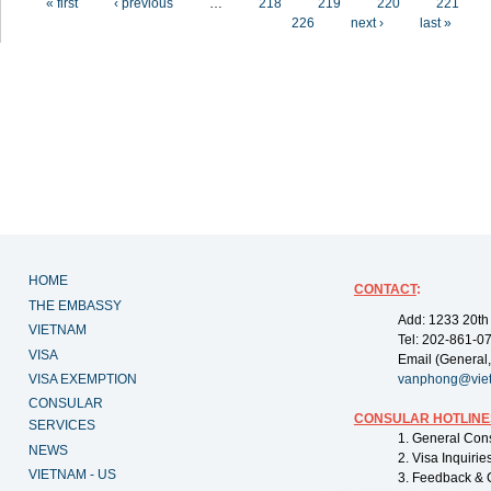
« first
‹ previous
…
218
219
220
221
226
next ›
last »
HOME
CONTACT
:
THE EMBASSY
Add: 1233 20th
VIETNAM
Tel: 202-861-0
VISA
Email (General,
VISA EXEMPTION
vanphong@vie
CONSULAR
CONSULAR HOTLINE
SERVICES
1. General Con
NEWS
2. Visa Inquiri
VIETNAM - US
3. Feedback & 