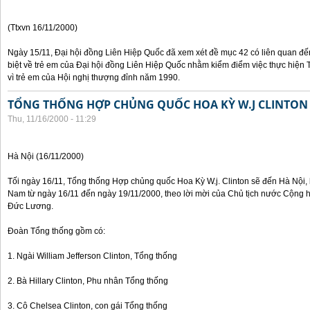
(Ttxvn 16/11/2000)
Ngày 15/11, Đại hội đồng Liên Hiệp Quốc đã xem xét đề mục 42 có liên quan đế
biệt về trẻ em của Đại hội đồng Liên Hiệp Quốc nhằm kiểm điểm việc thực hiện
vì trẻ em của Hội nghị thượng đỉnh năm 1990.
TỔNG THỐNG HỢP CHỦNG QUỐC HOA KỲ W.J CLINTON
Thu, 11/16/2000 - 11:29
Hà Nội (16/11/2000)
Tối ngày 16/11, Tổng thống Hợp chủng quốc Hoa Kỳ W.j. Clinton sẽ đến Hà Nội, 
Nam từ ngày 16/11 đến ngày 19/11/2000, theo lời mời của Chủ tịch nước Cộng 
Đức Lương.
Đoàn Tổng thống gồm có:
1. Ngài William Jefferson Clinton, Tổng thống
2. Bà Hillary Clinton, Phu nhân Tổng thống
3. Cô Chelsea Clinton, con gái Tổng thống