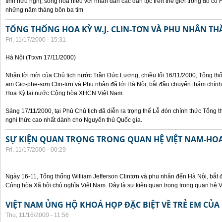
tình hữu nghị, sống hòa hiếu với nhân dân các dân tộc trên thế giới trong đó c
những năm tháng bôn ba tìm
TỔNG THỐNG HOA KỲ W.J. CLIN-TƠN VÀ PHU NHÂN TH
Fri, 11/17/2000 - 15:31
Hà Nội (Ttxvn 17/11/2000)
Nhận lời mời của Chủ tịch nước Trần Đức Lương, chiều tối 16/11/2000, Tổng t
am Giơ-phe-sơn Clin-tơn và Phu nhân đã tới Hà Nội, bắt đầu chuyến thăm chính
Hoa Kỳ tại nước Cộng hòa XHCN Việt Nam.
Sáng 17/11/2000, tại Phủ Chủ tịch đã diễn ra trọng thể Lễ đón chính thức Tổng 
nghi thức cao nhất dành cho Nguyên thủ Quốc gia.
SỰ KIỆN QUAN TRỌNG TRONG QUAN HỆ VIỆT NAM-HOA
Fri, 11/17/2000 - 00:29
Ngày 16-11, Tổng thống William Jefferson Clintơn và phu nhân đến Hà Nội, bắt
Cộng hòa Xã hội chủ nghĩa Việt Nam. Đây là sự kiện quan trọng trong quan hệ V
VIỆT NAM ỦNG HỘ KHOÁ HỌP ĐẶC BIỆT VỀ TRẺ EM CỦA
Thu, 11/16/2000 - 11:56