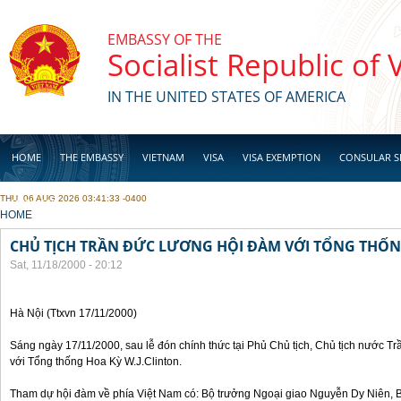
Skip to main content
EMBASSY OF THE
Socialist Republic of
IN THE UNITED STATES OF AMERICA
HOME
THE EMBASSY
VIETNAM
VISA
VISA EXEMPTION
CONSULAR S
THU, 06 AUG 2026 03:41:33 -0400
BUSINESS
YOU ARE HERE
HOME
CHỦ TỊCH TRẦN ĐỨC LƯƠNG HỘI ĐÀM VỚI TỔNG THỐN
Sat, 11/18/2000 - 20:12
Hà Nội (Ttxvn 17/11/2000)
Sáng ngày 17/11/2000, sau lễ đón chính thức tại Phủ Chủ tịch, Chủ tịch nước 
với Tổng thống Hoa Kỳ W.J.Clinton.
Tham dự hội đàm về phía Việt Nam có: Bộ trưởng Ngoại giao Nguyễn Dy Niên,