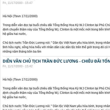
Fri, 11/17/2000 - 15:47
Hà Nội (Ttxvn 17/11/2000)
Trong diễn văn đọc tại buổi chiêu đãi Tổng thống Hoa Kỳ W.J Clinton tại Phủ Chủ
định chuyến thăm này của Tổng thống W.j. Clinton là một mốc mới trong tiến trì
hệ giữa hai nước,
Chủ tịch nước Trần Đức Lương nói: " Dân tộc Việt Nam yêu hòa bình, trọng nh
tình hữu nghị, sống hòa hiếu với nhân dân các dân tộc trên thế giới trong đó c
những năm tháng bôn ba tìm
DIỄN VĂN CHỦ TỊCH TRẦN ĐỨC LƯƠNG - CHIÊU ĐÃI T
Fri, 11/17/2000 - 15:42
Hà Nội (Ttxvn 17/11/2000)
Trong diễn văn đọc tại buổi chiêu đãi Tổng thống Hoa Kỳ W.J Clinton tại Phủ Chủ
định chuyến thăm này của Tổng thống W.j. Clinton là một mốc mới trong tiến trì
hệ giữa hai nước,
Chủ tịch nước Trần Đức Lương nói: " Dân tộc Việt Nam yêu hòa bình, trọng nh