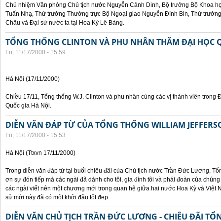
Chủ nhiệm Văn phòng Chủ tịch nước Nguyễn Cảnh Dinh, Bộ trưởng Bộ Khoa họ
Tuấn Nhạ, Thứ trưởng Thường trực Bộ Ngoại giao Nguyễn Đình Bin, Thứ trưở
Châu và Đại sứ nước ta tại Hoa Kỳ Lê Bàng.
TỔNG THỐNG CLINTON VÀ PHU NHÂN THĂM ĐẠI HỌC Q
Fri, 11/17/2000 - 15:59
Hà Nội (17/11/2000)
Chiều 17/11, Tổng thống W.J. Clinton và phu nhân cùng các vị thành viên trong 
Quốc gia Hà Nội.
DIỄN VĂN ĐÁP TỪ CỦA TỔNG THỐNG WILLIAM JEFFERS
Fri, 11/17/2000 - 15:53
Hà Nội (Ttxvn 17/11/2000)
Trong diễn văn đáp từ tại buổi chiêu đãi của Chủ tịch nước Trần Đức Lương, Tổn
ơn sự đón tiếp mà các ngài đã dành cho tôi, gia đình tôi và phái đoàn của chúng
các ngài viết nên một chương mới trong quan hệ giữa hai nước Hoa Kỳ và Việt N
sử mới này đã có một khởi đầu tốt đẹp.
DIỄN VĂN CHỦ TỊCH TRẦN ĐỨC LƯƠNG - CHIÊU ĐÃI T