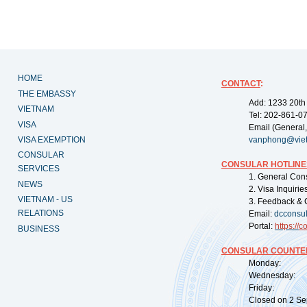
HOME
CONTACT
:
THE EMBASSY
Add: 1233 20th
VIETNAM
Tel: 202-861-0
VISA
Email (General,
VISA EXEMPTION
vanphong@vie
CONSULAR
CONSULAR HOTLINE
SERVICES
1. General Con
NEWS
2. Visa Inquiri
VIETNAM - US
3. Feedback & 
RELATIONS
Email:
dcconsu
Portal:
https://
co
BUSINESS
CONSULAR COUNTER
Monday: 09:
Wednesday: 0
Friday: 09:
Closed on 2 Sep