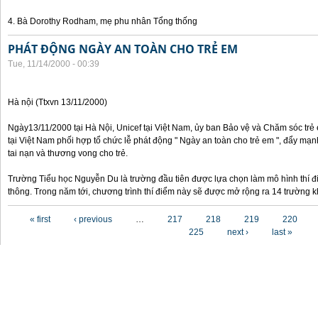
4. Bà Dorothy Rodham, mẹ phu nhân Tổng thống
PHÁT ĐỘNG NGÀY AN TOÀN CHO TRẺ EM
Tue, 11/14/2000 - 00:39
Hà nội (Ttxvn 13/11/2000)
Ngày13/11/2000 tại Hà Nội, Unicef tại Việt Nam, ủy ban Bảo vệ và Chăm sóc tr
tại Việt Nam phối hợp tổ chức lễ phát động " Ngày an toàn cho trẻ em ", đẩy mạ
tai nạn và thương vong cho trẻ.
Trường Tiểu học Nguyễn Du là trường đầu tiên được lựa chọn làm mô hình thí đ
thông. Trong năm tới, chương trình thí điểm này sẽ được mở rộng ra 14 trường k
Pages
« first
‹ previous
…
217
218
219
220
225
next ›
last »