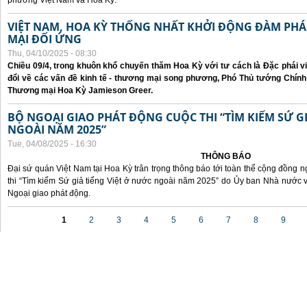
phương Việt Nam và Hoa Kỳ.
VIỆT NAM, HOA KỲ THỐNG NHẤT KHỞI ĐỘNG ĐÀM P
MẠI ĐỐI ỨNG
Thu, 04/10/2025 - 08:30
Chiều 09/4, trong khuôn khổ chuyến thăm Hoa Kỳ với tư cách là Đặc phái v
đổi về các vấn đề kinh tế - thương mại song phương, Phó Thủ tướng Chín
Thương mại Hoa Kỳ Jamieson Greer.
BỘ NGOẠI GIAO PHÁT ĐỘNG CUỘC THI “TÌM KIẾM SỨ GI
NGOÀI NĂM 2025”
Tue, 04/08/2025 - 16:30
THÔNG BÁO
Đại sứ quán Việt Nam tại Hoa Kỳ trân trọng thông báo tới toàn thể cộng đồng n
thi “Tìm kiếm Sứ giả tiếng Việt ở nước ngoài năm 2025” do Ủy ban Nhà nước 
Ngoại giao phát động.
Pages
1
2
3
4
5
6
7
8
9