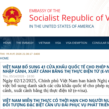
Skip to main content
EMBASSY OF THE
Socialist Republic of
IN THE UNITED STATES OF AMERICA
HOME
THE EMBASSY
VIETNAM
VISA
VISA EXEMPTION
CONSULAR S
THU, 06 AUG 2026 21:36:17 -0400
BUSINESS
YOU ARE HERE
HOME
VIỆT NAM BỔ SUNG 41 CỬA KHẨU QUỐC TẾ CHO PHÉP
NHẬP CẢNH, XUẤT CẢNH BẰNG THỊ THỰC ĐIỆN TỬ (E-VI
Thu, 05/14/2026 - 18:00
Ngày 02/12/2025, Chính phủ Việt Nam ban hành Nghị 
việc bổ sung danh sách các cửa khẩu quốc tế cho phép 
cảnh, xuất cảnh bằng thị thực điện tử (e-visa).
VIỆT NAM MIỄN THỊ THỰC CÓ THỜI HẠN CHO NGƯỜI N
ĐỐI TƯỢNG ĐẶC BIỆT CẦN ƯU ĐÃI PHỤC VỤ PHÁT TRIỂN 