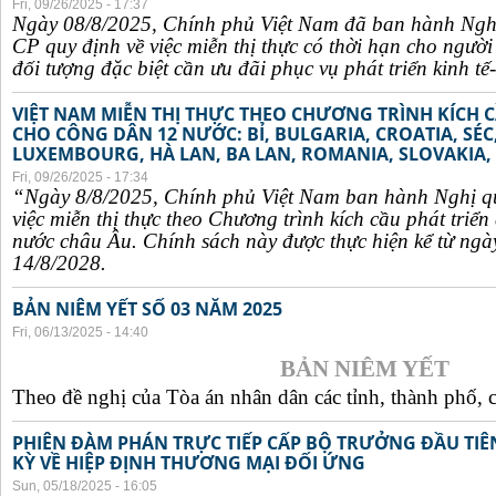
Fri, 09/26/2025 - 17:37
Ngày 08/8/2025, Chính phủ Việt Nam đã ban hành Ngh
CP quy định về việc miễn thị thực có thời hạn cho ngườ
đối tượng đặc biệt cần ưu đãi phục vụ phát triển kinh tế-
VIỆT NAM MIỄN THỊ THỰC THEO CHƯƠNG TRÌNH KÍCH C
CHO CÔNG DÂN 12 NƯỚC: BỈ, BULGARIA, CROATIA, SÉ
LUXEMBOURG, HÀ LAN, BA LAN, ROMANIA, SLOVAKIA, 
Fri, 09/26/2025 - 17:34
“Ngày 8/8/2025, Chính phủ Việt Nam ban hành Nghị q
việc miễn thị thực theo Chương trình kích cầu phát triể
nước châu Âu. Chính sách này được thực hiện kể từ ngà
14/8/2028.
BẢN NIÊM YẾT SỐ 03 NĂM 2025
Fri, 06/13/2025 - 14:40
BẢN NIÊM YẾT
Theo đề nghị của Tòa án nhân dân các tỉnh, thành phố, c
PHIÊN ĐÀM PHÁN TRỰC TIẾP CẤP BỘ TRƯỞNG ĐẦU TIÊN
KỲ VỀ HIỆP ĐỊNH THƯƠNG MẠI ĐỐI ỨNG
Sun, 05/18/2025 - 16:05