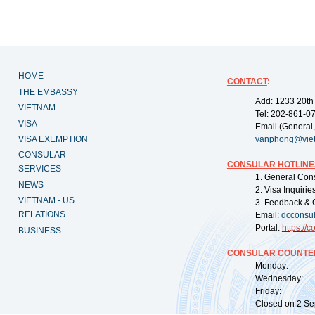
HOME
CONTACT
:
THE EMBASSY
Add: 1233 20th
VIETNAM
Tel: 202-861-0
VISA
Email (General,
VISA EXEMPTION
vanphong@vie
CONSULAR
CONSULAR HOTLINE
SERVICES
1. General Con
NEWS
2. Visa Inquiri
VIETNAM - US
3. Feedback & 
RELATIONS
Email:
dcconsu
Portal:
https://
co
BUSINESS
CONSULAR COUNTER
Monday: 09:
Wednesday: 0
Friday: 09:
Closed on 2 Sep