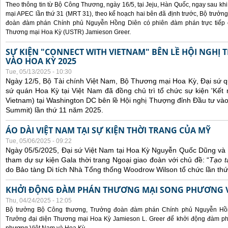
Theo thông tin từ Bộ Công Thương, ngày 16/5, tại Jeju, Hàn Quốc, ngay sau kh
mại APEC lần thứ 31 (MRT 31), theo kế hoạch hai bên đã định trước, Bộ trưở
đoàn đàm phán Chính phủ Nguyễn Hồng Diên có phiên đàm phán trực tiếp 
Thương mại Hoa Kỳ (USTR) Jamieson Greer.
SỰ KIỆN "CONNECT WITH VIETNAM" BÊN LỀ HỘI NGHỊ
VÀO HOA KỲ 2025
Tue, 05/13/2025 - 10:30
Ngày 12/5, Bộ Tài chính Việt Nam, Bộ Thương mại Hoa Kỳ, Đại sứ q
sứ quán Hoa Kỳ tại Việt Nam đã đồng chủ trì tổ chức sự kiện 'Kết 
Vietnam) tại Washington DC bên lề Hội nghị Thượng đỉnh Đầu tư và
Summit) lần thứ 11 năm 2025.
ÁO DÀI VIỆT NAM TẠI SỰ KIỆN THỜI TRANG CỦA MỸ
Tue, 05/06/2025 - 09:22
Ngày 05/5/2025, Đại sứ Việt Nam tại Hoa Kỳ Nguyễn Quốc Dũng và 
tham dự sự kiện Gala thời trang Ngoại giao đoàn với chủ đề: “
Tạo t
do Bảo tàng Di tích Nhà Tổng thống Woodrow Wilson tổ chức lần thứ
KHỞI ĐỘNG ĐÀM PHÁN THƯƠNG MẠI SONG PHƯƠNG VI
Thu, 04/24/2025 - 12:05
Bộ trưởng Bộ Công thương, Trưởng đoàn đàm phán Chính phủ Nguyễn Hồn
Trưởng đại diện Thương mại Hoa Kỳ Jamieson L. Greer để khởi động đàm phá