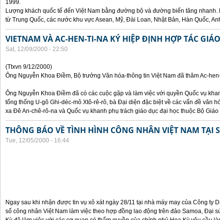
1999.
Lượng khách quốc tế đến Việt Nam bằng đường bộ và đường biển tăng nhanh. 
từ Trung Quốc, các nước khu vực Asean, Mỹ, Đài Loan, Nhật Bản, Hàn Quốc, An
VIETNAM VÀ AC-HEN-TI-NA KÝ HIỆP ĐỊNH HỢP TÁC GIÁ
Sat, 12/09/2000 - 22:50
(Ttxvn 9/12/2000)
Ông Nguyễn Khoa Điềm, Bộ trưởng Văn hóa-thông tin Việt Nam đã thăm Ac-hen-t
Ông Nguyễn Khoa Điềm đã có các cuộc gặp và làm việc với quyền Quốc vụ khanh
tổng thống U-gô Ghi-déc-mô Xtô-rê-rô, bà Đại diện đặc biệt về các vấn đề văn h
xa Đê An-chê-rô-na và Quốc vụ khanh phụ trách giáo dục đại học thuộc Bộ Giáo 
THÔNG BÁO VỀ TÌNH HÌNH CÔNG NHÂN VIỆT NAM TẠI
Tue, 12/05/2000 - 16:44
Ngay sau khi nhận được tin vụ xô xát ngày 28/11 tại nhà máy may của Công ty
số công nhân Việt Nam làm việc theo hợp đồng lao động trên đảo Samoa, Đại