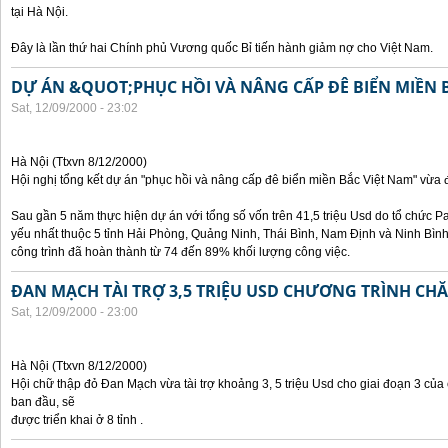
tại Hà Nội.
Đây là lần thứ hai Chính phủ Vương quốc Bỉ tiến hành giảm nợ cho Việt Nam.
DỰ ÁN &QUOT;PHỤC HỒI VÀ NÂNG CẤP ĐÊ BIỂN MIỀN 
Sat, 12/09/2000 - 23:02
Hà Nội (Ttxvn 8/12/2000)
Hội nghị tổng kết dự án "phục hồi và nâng cấp đê biển miền Bắc Việt Nam" vừa đ
Sau gần 5 năm thực hiện dự án với tổng số vốn trên 41,5 triệu Usd do tổ chức Pa
yếu nhất thuộc 5 tỉnh Hải Phòng, Quảng Ninh, Thái Bình, Nam Định và Ninh Bì
công trình đã hoàn thành từ 74 đến 89% khối lượng công việc.
ĐAN MẠCH TÀI TRỢ 3,5 TRIỆU USD CHƯƠNG TRÌNH CH
Sat, 12/09/2000 - 23:00
Hà Nội (Ttxvn 8/12/2000)
Hội chữ thập đỏ Đan Mạch vừa tài trợ khoảng 3, 5 triệu Usd cho giai đoạn 3 củ
ban đầu, sẽ
được triển khai ở 8 tỉnh .