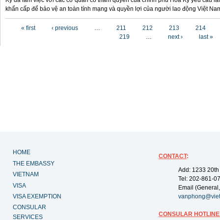
Kỳ đã làm việc với các cơ quan có thẩm quyền của chính phủ Hoa Kỳ yêu cầu làm
khẩn cấp để bảo vệ an toàn tính mạng và quyền lợi của người lao động Việt Na
Pages
« first
‹ previous
…
211
212
213
214
219
…
next ›
last »
HOME
CONTACT
:
THE EMBASSY
Add: 1233 20th
VIETNAM
Tel: 202-861-0
VISA
Email (General,
VISA EXEMPTION
vanphong@vie
CONSULAR
CONSULAR HOTLINE
SERVICES