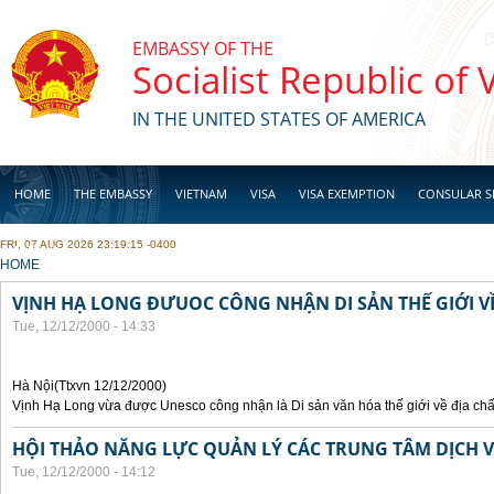
Skip to main content
EMBASSY OF THE
Socialist Republic of
IN THE UNITED STATES OF AMERICA
HOME
THE EMBASSY
VIETNAM
VISA
VISA EXEMPTION
CONSULAR S
FRI, 07 AUG 2026 23:19:15 -0400
BUSINESS
YOU ARE HERE
HOME
VỊNH HẠ LONG ĐƯUOC CÔNG NHẬN DI SẢN THẾ GIỚI VỀ
Tue, 12/12/2000 - 14:33
Hà Nội(Ttxvn 12/12/2000)
Vịnh Hạ Long vừa được Unesco công nhận là Di sản văn hóa thế giới về địa chấ
HỘI THẢO NĂNG LỰC QUẢN LÝ CÁC TRUNG TÂM DỊCH V
Tue, 12/12/2000 - 14:12