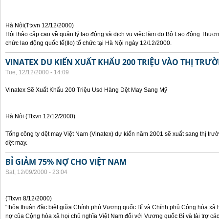
Hà Nội(Ttxvn 12/12/2000)
Hội thảo cấp cao về quản lý lao động và dịch vụ việc làm do Bộ Lao động Thươn
chức lao động quốc tế(Ilo) tổ chức tại Hà Nội ngày 12/12/2000.
VINATEX DU KIẾN XUẤT KHẨU 200 TRIỆU VÀO THỊ TRƯ
Tue, 12/12/2000 - 14:09
Vinatex Sẽ Xuất Khẩu 200 Triệu Usd Hàng Dệt May Sang Mỹ
Hà Nội (Ttxvn 12/12/2000)
Tổng công ty dệt may Việt Nam (Vinatex) dự kiến năm 2001 sẽ xuất sang thị tr
dệt may.
BỈ GIẢM 75% NỢ CHO VIỆT NAM
Sat, 12/09/2000 - 23:04
(Ttxvn 8/12/2000)
"thỏa thuận đặc biệt giữa Chính phủ Vương quốc Bỉ và Chính phủ Cộng hòa xã h
nợ của Cộng hòa xã họi chủ nghĩa Việt Nam đối với Vương quốc Bỉ và tài trợ các