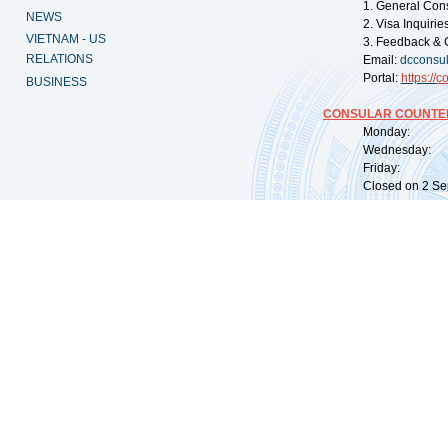
1. General Con
NEWS
2. Visa Inquiri
VIETNAM - US
3. Feedback & 
RELATIONS
Email:
dcconsu
Portal:
https://
co
BUSINESS
CONSULAR COUNTER
Monday: 09:
Wednesday: 0
Friday: 09:
Closed on 2 Sep