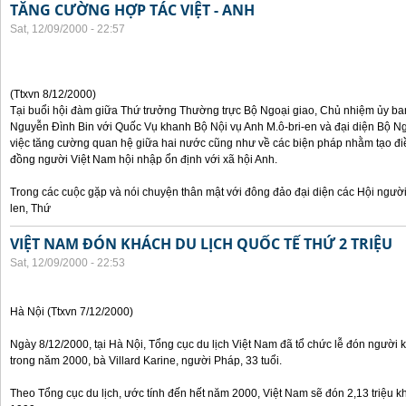
TĂNG CƯỜNG HỢP TÁC VIỆT - ANH
Sat, 12/09/2000 - 22:57
(Ttxvn 8/12/2000)
Tại buổi hội đàm giữa Thứ trưởng Thường trực Bộ Ngoại giao, Chủ nhiệm ủy b
Nguyễn Đình Bin với Quốc Vụ khanh Bộ Nội vụ Anh M.ô-bri-en và đại diện Bộ Ngo
việc tăng cường quan hệ giữa hai nước cũng như về các biện pháp nhằm tạo đi
đồng người Việt Nam hội nhập ổn định với xã hội Anh.
Trong các cuộc gặp và nói chuyện thân mật với đông đảo đại diện các Hội người
len, Thứ
VIỆT NAM ĐÓN KHÁCH DU LỊCH QUỐC TẾ THỨ 2 TRIỆU
Sat, 12/09/2000 - 22:53
Hà Nội (Ttxvn 7/12/2000)
Ngày 8/12/2000, tại Hà Nội, Tổng cục du lịch Việt Nam đã tổ chức lễ đón người kh
trong năm 2000, bà Villard Karine, người Pháp, 33 tuổi.
Theo Tổng cục du lịch, ước tính đến hết năm 2000, Việt Nam sẽ đón 2,13 triệu k