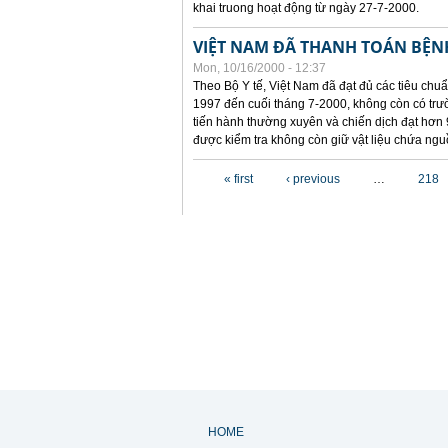
khai truong hoạt động từ ngày 27-7-2000.
VIỆT NAM ĐÃ THANH TOÁN BỆNH
Mon, 10/16/2000 - 12:37
Theo Bộ Y tế, Việt Nam đã đạt đủ các tiêu chuẩn
1997 đến cuối tháng 7-2000, không còn có trườ
tiến hành thường xuyên và chiến dịch đạt hơn 
được kiểm tra không còn giữ vật liệu chứa nguồ
Pages
« first
‹ previous
…
218
HOME