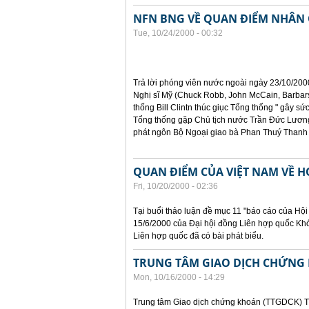
NFN BNG VỀ QUAN ĐIỂM NHÂN 
Tue, 10/24/2000 - 00:32
Trả lời phóng viên nước ngoài ngày 23/10/200
Nghị sĩ Mỹ (Chuck Robb, John McCain, Barbars
thống Bill Clintn thúc giục Tổng thống " gây sức
Tổng thống gặp Chủ tịch nước Trần Đức Lương
phát ngôn Bộ Ngoại giao bà Phan Thuý Thanh 
QUAN ĐIỂM CỦA VIỆT NAM VỀ 
Fri, 10/20/2000 - 02:36
Tại buổi thảo luận đề mục 11 "báo cáo của Hội
15/6/2000 của Đại hội đồng Liên hợp quốc Kh
Liên hợp quốc đã có bài phát biểu.
TRUNG TÂM GIAO DỊCH CHỨNG 
Mon, 10/16/2000 - 14:29
Trung tâm Giao dịch chứng khoán (TTGDCK) T