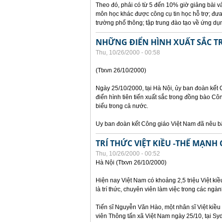
Theo đó, phải có từ 5 đến 10% giờ giảng bài v
môn học khác được công cụ tin học hỗ trợ; đưa
trường phổ thông; tập trung đào tạo về ứng d
NHỮNG ĐIỂN HÌNH XUẤT SẮC 
Thu, 10/26/2000 - 00:58
(Ttxvn 26/10/2000)
Ngày 25/10/2000, tại Hà Nội, ủy ban đoàn kết
điển hình tiên tiến xuất sắc trong đồng bào Côn
biểu trong cả nước.
Uy ban đoàn kết Công giáo Việt Nam đã nêu b
TRÍ THỨC VIỆT KIỀU -THẾ MẠNH
Thu, 10/26/2000 - 00:52
Hà Nội (Ttxvn 26/10/2000)
Hiện nay Việt Nam có khoảng 2,5 triệu Việt kiề
là trí thức, chuyên viên làm việc trong các ngàn
Tiến sĩ Nguyễn Văn Hào, một nhân sĩ Việt kiều 
viên Thông tấn xã Việt Nam ngày 25/10, tại Sy