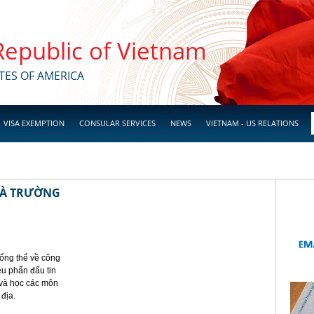
 Republic of Vietnam
TES OF AMERICA
VISA EXEMPTION
CONSULAR SERVICES
NEWS
VIETNAM - US RELATIONS
HÀ TRƯỜNG
ổng thể về công
êu phấn đấu tin
 và học các môn
 địa.