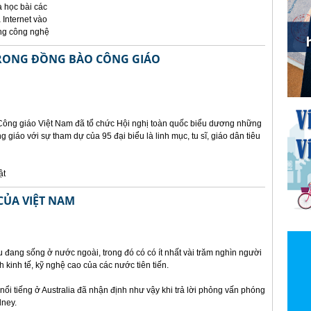
à học bài các
 Internet vào
ụng công nghệ
TRONG ĐỒNG BÀO CÔNG GIÁO
 Công giáo Việt Nam đã tổ chức Hội nghị toàn quốc biểu dương những
g giáo với sự tham dự của 95 đại biểu là linh mục, tu sĩ, giáo dân tiêu
ật
 CỦA VIỆT NAM
u đang sống ở nước ngoài, trong đó có có ít nhất vài trăm nghìn người
h kinh tế, kỹ nghệ cao của các nước tiên tiến.
nổi tiếng ở Australia đã nhận định như vậy khi trả lời phỏng vấn phóng
dney.