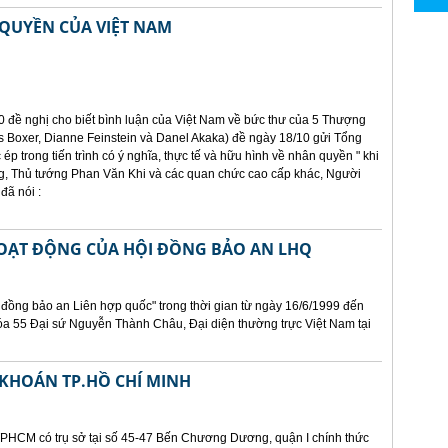
QUYỀN CỦA VIỆT NAM
0 đề nghị cho biết bình luận của Việt Nam về bức thư của 5 Thượng
 Boxer, Dianne Feinstein và Danel Akaka) đề ngày 18/10 gửi Tổng
 ép trong tiến trình có ý nghĩa, thực tế và hữu hình về nhân quyền " khi
, Thủ tướng Phan Văn Khi và các quan chức cao cấp khác, Người
đã nói :
HOẠT ĐỘNG CỦA HỘI ĐỒNG BẢO AN LHQ
 đồng bảo an Liên hợp quốc" trong thời gian từ ngày 16/6/1999 đến
óa 55 Đại sứ Nguyễn Thành Châu, Đại diện thường trực Việt Nam tại
KHOÁN TP.HỒ CHÍ MINH
PHCM có trụ sở tại số 45-47 Bến Chương Dương, quận I chính thức