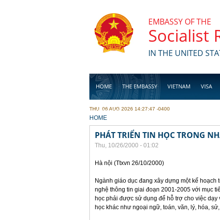
Skip to main content
EMBASSY OF THE
Socialist
IN THE UNITED STA
HOME
THE EMBASSY
VIETNAM
VISA
THU, 06 AUG 2026 14:27:47 -0400
BUSINESS
YOU ARE HERE
HOME
PHÁT TRIỂN TIN HỌC TRONG N
Thu, 10/26/2000 - 01:02
Hà nội (Ttxvn 26/10/2000)
Ngành giáo dục đang xây dựng một kế hoạch t
nghệ thông tin giai đoạn 2001-2005 với mục ti
học phải được sử dụng để hỗ trợ cho việc dạy
học khác như ngoại ngữ, toán, văn, lý, hóa, sử,