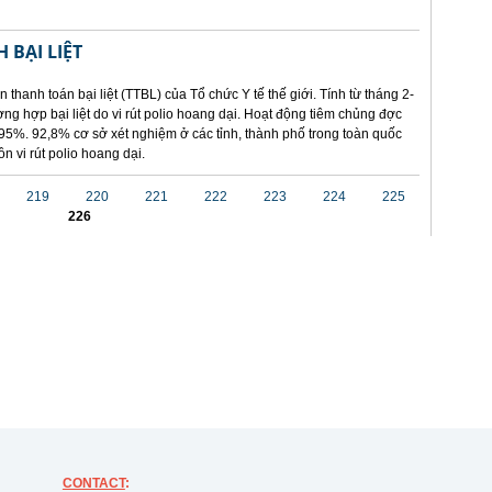
 BẠI LIỆT
 thanh toán bại liệt (TTBL) của Tổ chức Y tế thế giới. Tính từ tháng 2-
ng hợp bại liệt do vi rút polio hoang dại. Hoạt động tiêm chủng đợc
95%. 92,8% cơ sở xét nghiệm ở các tỉnh, thành phố trong toàn quốc
n vi rút polio hoang dại.
219
220
221
222
223
224
225
226
CONTACT
: