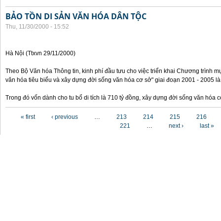
BẢO TỒN DI SẢN VĂN HÓA DÂN TỘC
Thu, 11/30/2000 - 15:52
Hà Nội (Ttxvn 29/11/2000)
Theo Bộ Văn hóa Thông tin, kinh phí đầu tưu cho việc triển khai Chương trình mụ
văn hóa tiêu biểu và xây dựng đời sống văn hóa cơ sở" giai đoạn 2001 - 2005 là
Trong đó vốn dành cho tu bổ di tích là 710 tỷ đồng, xây dựng đời sống văn hóa 
Pages
« first
‹ previous
…
213
214
215
216
221
…
next ›
last »