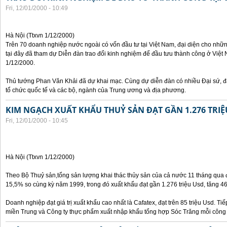
Fri, 12/01/2000 - 10:49
Hà Nội (Ttxvn 1/12/2000)
Trên 70 doanh nghiệp nước ngoài có vốn đầu tư tại Việt Nam, đại diện cho nhữ
tại đây đã tham dự Diễn đàn trao đổi kinh nghiệm để đầu tưu thành công ở Việt 
1/12/2000.
Thủ tướng Phan Văn Khải đã dự khai mạc. Cùng dự diễn đàn có nhiều Đại sứ, đạ
tổ chức quốc tế và các bộ, ngành của Trung ương và địa phương.
KIM NGẠCH XUẤT KHẨU THUỶ SẢN ĐẠT GẦN 1.276 TRIỆ
Fri, 12/01/2000 - 10:45
Hà Nội (Ttxvn 1/12/2000)
Theo Bộ Thuỷ sản,tổng sản lượng khai thác thủy sản của cả nước 11 tháng qua đạ
15,5% so cùng kỳ năm 1999, trong đó xuất khẩu đạt gần 1.276 triệu Usd, tăng 4
Doanh nghiệp đạt giá trị xuất khẩu cao nhất là Cafatex, đạt trên 85 triệu Usd. Ti
miền Trung và Công ty thực phẩm xuất nhập khẩu tổng hợp Sóc Trăng mỗi công ty