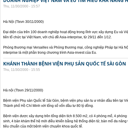
DOANH NGHIỆP VIỆT NAM VÀ EU TÌM HIỂU KHẢ NĂNG 
Thu, 11/30/2000 - 15:57
Hà Nội (Ttxvn 30/11/2000)
Đại diện của trên 100 doanh nghiệp hoạt động trong lĩnh vực xây dựng Eu và V
tiên tổ chức tại Việt Nam, với chủ đề Asia-interprise, từ 29/11 đến 1/12.
Phòng thương mại Versailles và Phòng thương mại, công nghiệp Pháp tại Hà Nội
interprise là một phần trong chương trình Asia-invest của Eu.
KHÁNH THÀNH BỆNH VIỆN PHỤ SẢN QUỐC TẾ SÀI GÒN
Thu, 11/30/2000 - 15:55
Hà nội (Ttxvn 29/11/2000)
Bệnh viện Phụ sản Quốc tế Sài Gòn, bệnh viện phụ sản tu ư nhân đầu tiên tại V
Thành phố Hồ Chí Minh với tổng số vốn đầu tư 80 tỷ đồng.
Bệnh viện được xây dựng trên tổng diện tích 8.500 m2, có 4 phòng mổ, 4 phòng
sinh, 4 bàn khám thế hệ mới điều khiển bằng hệ thống điện tử, bàn mổ đa năng 
tiêu chuẩn của một bệnh viện chuyên khoa quốc tế.