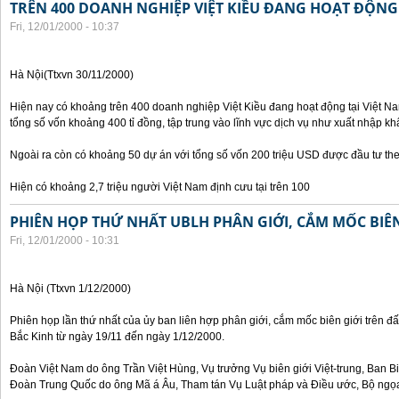
TRÊN 400 DOANH NGHIỆP VIỆT KIỀU ĐANG HOẠT ĐỘNG 
Fri, 12/01/2000 - 10:37
Hà Nội(Ttxvn 30/11/2000)
Hiện nay có khoảng trên 400 doanh nghiệp Việt Kiều đang hoạt động tại Việt Na
tổng số vốn khoảng 400 tỉ đồng, tập trung vào lĩnh vực dịch vụ như xuất nhập khẩ
Ngoài ra còn có khoảng 50 dự án với tổng số vốn 200 triệu USD được đầu tư th
Hiện có khoảng 2,7 triệu người Việt Nam định cưu tại trên 100
PHIÊN HỌP THỨ NHẤT UBLH PHÂN GIỚI, CẮM MỐC BIÊN
Fri, 12/01/2000 - 10:31
Hà Nội (Ttxvn 1/12/2000)
Phiên họp lần thứ nhất của ủy ban liên hợp phân giới, cắm mốc biên giới trên đấ
Bắc Kinh từ ngày 19/11 đến ngày 1/12/2000.
Đoàn Việt Nam do ông Trần Việt Hùng, Vụ trưởng Vụ biên giới Việt-trung, Ban B
Đoàn Trung Quốc do ông Mã á Âu, Tham tán Vụ Luật pháp và Điều ước, Bộ ngọa