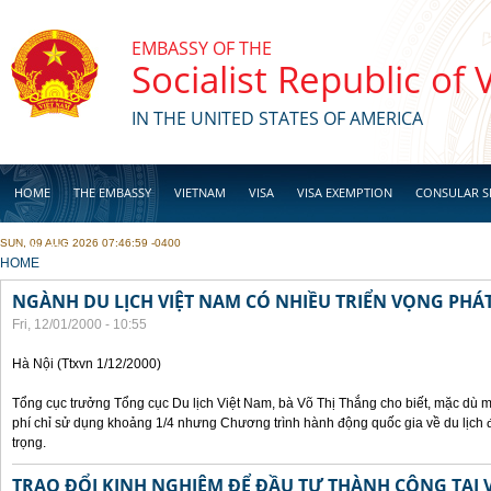
Skip to main content
EMBASSY OF THE
Socialist Republic of
IN THE UNITED STATES OF AMERICA
HOME
THE EMBASSY
VIETNAM
VISA
VISA EXEMPTION
CONSULAR S
SUN, 09 AUG 2026 07:46:59 -0400
BUSINESS
YOU ARE HERE
HOME
NGÀNH DU LỊCH VIỆT NAM CÓ NHIỀU TRIỂN VỌNG PHÁT
Fri, 12/01/2000 - 10:55
Hà Nội (Ttxvn 1/12/2000)
Tổng cục trưởng Tổng cục Du lịch Việt Nam, bà Võ Thị Thắng cho biết, mặc dù m
phí chỉ sử dụng khoảng 1/4 nhưng Chương trình hành động quốc gia về du lịch 
trọng.
TRAO ĐỔI KINH NGHIỆM ĐỂ ĐẦU TƯ THÀNH CÔNG TẠI 