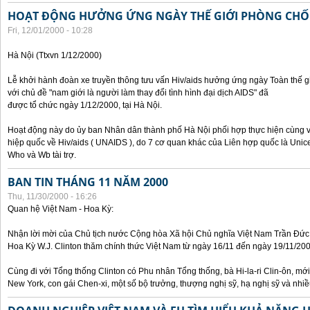
HOẠT ĐỘNG HƯỞNG ỨNG NGÀY THẾ GIỚI PHÒNG CHỐN
Fri, 12/01/2000 - 10:28
Hà Nội (Ttxvn 1/12/2000)
Lễ khởi hành đoàn xe truyền thông tưu vấn Hiv/aids hưởng ứng ngày Toàn thế
với chủ đề "nam giới là người làm thay đổi tình hình đại dịch AIDS" đã
được tổ chức ngày 1/12/2000, tại Hà Nội.
Hoạt động này do ủy ban Nhân dân thành phố Hà Nội phối hợp thực hiện cùng v
hiệp quốc về Hiv/aids ( UNAIDS ), do 7 cơ quan khác của Liên hợp quốc là Unic
Who và Wb tài trợ.
BAN TIN THÁNG 11 NĂM 2000
Thu, 11/30/2000 - 16:26
Quan hệ Việt Nam - Hoa Kỳ:
Nhận lời mời của Chủ tịch nước Cộng hòa Xã hội Chủ nghĩa Việt Nam Trần Đứ
Hoa Kỳ W.J. Clinton thăm chính thức Việt Nam từ ngày 16/11 đến ngày 19/11/200
Cùng đi với Tổng thống Clinton có Phu nhân Tổng thống, bà Hi-la-ri Clin-ôn, m
New York, con gái Chen-xi, một số bộ trưởng, thượng nghị sỹ, hạ nghị sỹ và nhi