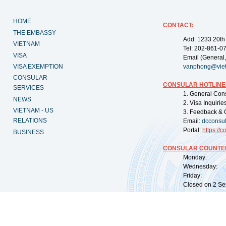
HOME
CONTACT
:
THE EMBASSY
Add: 1233 20th
VIETNAM
Tel: 202-861-0
VISA
Email (General,
VISA EXEMPTION
vanphong@vie
CONSULAR
CONSULAR HOTLINE
SERVICES
1. General Con
NEWS
2. Visa Inquiri
VIETNAM - US
3. Feedback & 
RELATIONS
Email:
dcconsu
Portal:
https://
co
BUSINESS
CONSULAR COUNTER
Monday: 09:
Wednesday: 0
Friday: 09:
Closed on 2 Sep