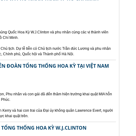
ủng Quốc Hoa Kỳ W.J.Clinton và phu nhân cùng các vị thành viên
ồ Chí Minh.
ủ Chủ tịch. Dự lễ tiễn có Chủ tịch nước Trần đức Lương và phu nhân
c, Chính phủ, Quốc hội và Thành phố Hà Nội.
ÊN ĐOÀN TỔNG THỐNG HOA KỲ TẠI VIỆT NAM
on, Phu nhân và con gái đã đến thăm hiện trường khai quật MIA hỗn
h Phúc.
 Kerry và hai con trai của Đại úy không quân Lawrence Evert, người
ực khai quật trên.
ẾP TỔNG THỐNG HOA KỲ W.J.CLINTON