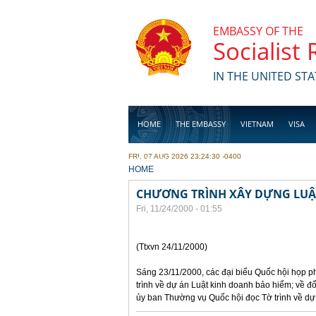
Skip to main content
EMBASSY OF THE
Socialist
IN THE UNITED STA
HOME
THE EMBASSY
VIETNAM
VISA
FRI, 07 AUG 2026 23:24:30 -0400
BUSINESS
YOU ARE HERE
HOME
CHƯƠNG TRÌNH XÂY DỰNG LUẬT
Fri, 11/24/2000 - 01:55
(Ttxvn 24/11/2000)
Sáng 23/11/2000, các đại biểu Quốc hội họp ph
trình về dự án Luật kinh doanh bảo hiểm; về đ
ủy ban Thường vụ Quốc hội đọc Tờ trình về dự