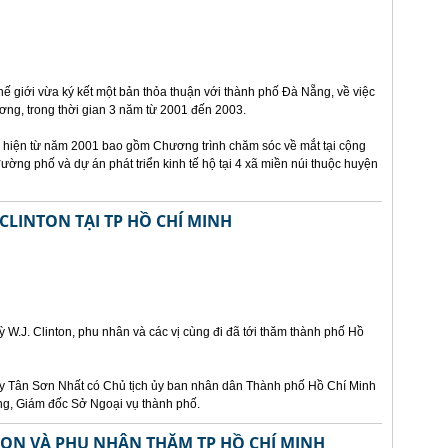
hế giới vừa ký kết một bản thỏa thuận với thành phố Đà Nẵng, về việc
ương, trong thời gian 3 năm từ 2001 đến 2003.
c hiện từ năm 2001 bao gồm Chương trình chăm sóc về mắt tại cộng
ường phố và dự án phát triển kinh tế hộ tại 4 xã miền núi thuộc huyện
LINTON TẠI TP HỒ CHÍ MINH
W.J. Clinton, phu nhân và các vị cùng đi đã tới thăm thành phố Hồ
bay Tân Sơn Nhất có Chủ tịch ủy ban nhân dân Thành phố Hồ Chí Minh
ng, Giám đốc Sở Ngoại vụ thành phố.
TON VÀ PHU NHÂN THĂM TP HỒ CHÍ MINH