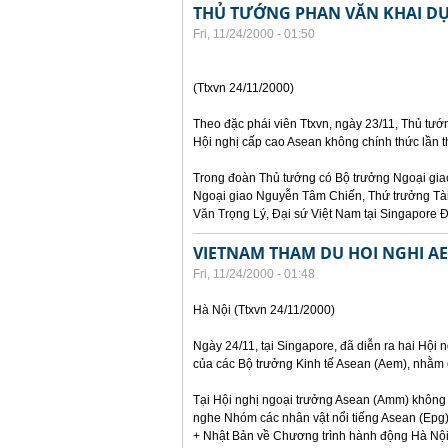
THỦ TƯỚNG PHAN VĂN KHAI DỰ
Fri, 11/24/2000 - 01:50
(Ttxvn 24/11/2000)
Theo đặc phái viên Ttxvn, ngày 23/11, Thủ tư
Hội nghị cấp cao Asean không chính thức lần t
Trong đoàn Thủ tướng có Bộ trưởng Ngoại gi
Ngoại giao Nguyễn Tâm Chiến, Thứ trưởng Tà
Văn Trọng Lý, Đại sứ Việt Nam tại Singapore 
VIETNAM THAM DU HOI NGHI A
Fri, 11/24/2000 - 01:48
Hà Nội (Ttxvn 24/11/2000)
Ngày 24/11, tại Singapore, đã diễn ra hai Hội
của các Bộ trưởng Kinh tế Asean (Aem), nhằm 
Tại Hội nghị ngoại trưởng Asean (Amm) không 
nghe Nhóm các nhân vật nổi tiếng Asean (Epg
+ Nhật Bản về Chương trình hành động Hà Nội