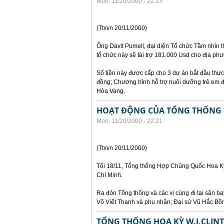
Mon, 11/20/2000 - 22:23
(Ttxvn 20/11/2000)
Ông Davit Pumell, đại diện Tổ chức Tầm nhìn t
tổ chức này sẽ tài trợ 181.000 Usd cho địa ph
Số tiền này được cấp cho 3 dự án bắt đầu thự
đồng; Chương trình hỗ trợ nuôi dưỡng trẻ em đ
Hòa Vang.
HOẠT ĐỘNG CỦA TỔNG THỐNG C
Mon, 11/20/2000 - 22:21
(Ttxvn 20/11/2000)
Tối 18/11, Tổng thống Hợp Chủng Quốc Hoa Kỳ 
Chí Minh.
Ra đón Tổng thống và các vị cùng đi tại sân 
Võ Viết Thanh và phu nhân; Đại sứ Vũ Hắc Bồ
TỔNG THỐNG HOA KỲ W.J.CLIN