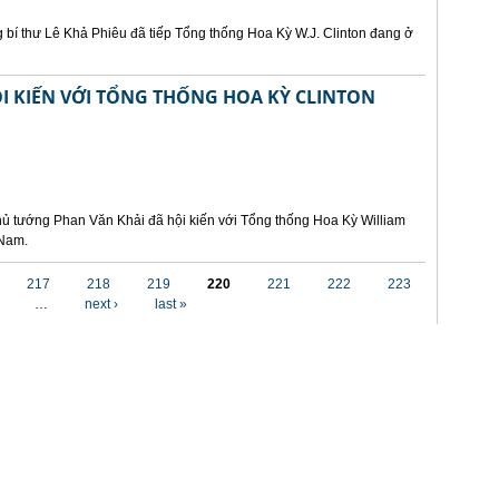
 bí thư Lê Khả Phiêu đã tiếp Tổng thống Hoa Kỳ W.J. Clinton đang ở
I KIẾN VỚI TỔNG THỐNG HOA KỲ CLINTON
hủ tướng Phan Văn Khải đã hội kiến với Tổng thống Hoa Kỳ William
 Nam.
217
218
219
220
221
222
223
…
next ›
last »