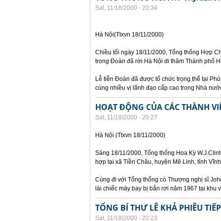
Sat, 11/18/2000 - 20:34
Hà Nội(Ttxvn 18/11/2000)
Chiều tối ngày 18/11/2000, Tổng thống Hợp Ch
trong Đoàn đã rời Hà Nội đi thăm Thành phố H
Lễ tiễn Đoàn đã được tổ chức trọng thể tại Ph
cùng nhiều vị lãnh đạo cấp cao trong Nhà nướ
HOẠT ĐỘNG CỦA CÁC THÀNH VI
Sat, 11/18/2000 - 20:27
Hà Nội (Ttxvn 18/11/2000)
Sáng 18/11/2000, Tổng thống Hoa Kỳ W.J.Clint
hợp tại xã Tiền Châu, huyện Mê Linh, tỉnh Vĩn
Cùng đi với Tổng thống có Thượng nghị sĩ John
lái chiếc máy bay bị bắn rơi năm 1967 tại khu v
TỔNG BÍ THƯ LÊ KHẢ PHIÊU TI
Sat, 11/18/2000 - 20:23