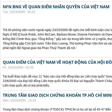
NFN BNG VỀ QUAN ĐIỂM NHÂN QUYỀN CỦA VIỆT NAM
Tue, 10/24/2000 - 00:32
Trả lời phóng viên nước ngoài ngày 23/10/2000 đề nghị cho biết bình luận của
Nghị sĩ Mỹ (Chuck Robb, John McCain, Barbars Boxer, Dianne Feinstein và Dan
thống Bill Clintn thúc giục Tổng thống " gây sức ép trong tiến trình có ý nghĩa, t
Tổng thống gặp Chủ tịch nước Trần Đức Lương, Thủ tướng Phan Văn Khi và cá
phát ngôn Bộ Ngoại giao bà Phan Thuý Thanh đã nói :
QUAN ĐIỂM CỦA VIỆT NAM VỀ HOẠT ĐỘNG CỦA HỘI Đ
Fri, 10/20/2000 - 02:36
Tại buổi thảo luận đề mục 11 "báo cáo của Hội đồng bảo an Liên hợp quốc" tron
15/6/2000 của Đại hội đồng Liên hợp quốc Khóa 55 Đại sứ Nguyễn Thành Châu, 
Liên hợp quốc đã có bài phát biểu.
TRUNG TÂM GIAO DỊCH CHỨNG KHOÁN TP.HỒ CHÍ MIN
Mon, 10/16/2000 - 14:29
Trung tâm Giao dịch chứng khoán (TTGDCK) TPHCM có trụ sở tại số 45-47 Bến