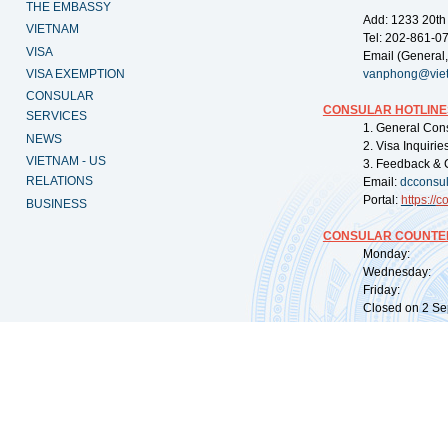
THE EMBASSY
Add: 1233 20th
VIETNAM
Tel: 202-861-0
VISA
Email (General,
VISA EXEMPTION
vanphong@vie
CONSULAR
CONSULAR HOTLINE
SERVICES
1. General Con
NEWS
2. Visa Inquiri
VIETNAM - US
3. Feedback & 
RELATIONS
Email:
dcconsu
Portal:
https://
co
BUSINESS
CONSULAR COUNTER
Monday: 09:
Wednesday: 0
Friday: 09:
Closed on 2 Sep