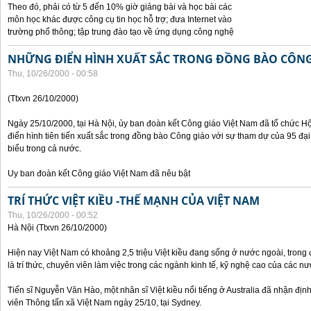
Theo đó, phải có từ 5 đến 10% giờ giảng bài và học bài các
môn học khác được công cụ tin học hỗ trợ; đưa Internet vào
trường phổ thông; tập trung đào tạo về ứng dụng công nghệ
NHỮNG ĐIỂN HÌNH XUẤT SẮC TRONG ĐỒNG BÀO CÔNG
Thu, 10/26/2000 - 00:58
(Ttxvn 26/10/2000)
Ngày 25/10/2000, tại Hà Nội, ủy ban đoàn kết Công giáo Việt Nam đã tổ chức H
điển hình tiên tiến xuất sắc trong đồng bào Công giáo với sự tham dự của 95 đại b
biểu trong cả nước.
Uy ban đoàn kết Công giáo Việt Nam đã nêu bật
TRÍ THỨC VIỆT KIỀU -THẾ MẠNH CỦA VIỆT NAM
Thu, 10/26/2000 - 00:52
Hà Nội (Ttxvn 26/10/2000)
Hiện nay Việt Nam có khoảng 2,5 triệu Việt kiều đang sống ở nước ngoài, trong đ
là trí thức, chuyên viên làm việc trong các ngành kinh tế, kỹ nghệ cao của các nướ
Tiến sĩ Nguyễn Văn Hào, một nhân sĩ Việt kiều nổi tiếng ở Australia đã nhận địn
viên Thông tấn xã Việt Nam ngày 25/10, tại Sydney.