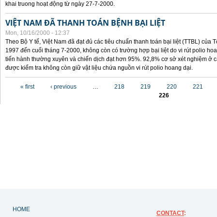
khai truong hoạt động từ ngày 27-7-2000.
VIỆT NAM ĐÃ THANH TOÁN BỆNH BẠI LIỆT
Mon, 10/16/2000 - 12:37
Theo Bộ Y tế, Việt Nam đã đạt đủ các tiêu chuẩn thanh toán bại liệt (TTBL) của Tổ
1997 đến cuối tháng 7-2000, không còn có trường hợp bại liệt do vi rút polio h
tiến hành thường xuyên và chiến dịch đạt hơn 95%. 92,8% cơ sở xét nghiệm ở cá
được kiểm tra không còn giữ vật liệu chứa nguồn vi rút polio hoang dại.
Pages
« first
‹ previous
…
218
219
220
221
226
HOME
CONTACT
: