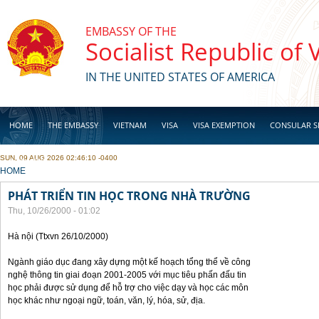
Skip to main content
EMBASSY OF THE
Socialist Republic of
IN THE UNITED STATES OF AMERICA
HOME
THE EMBASSY
VIETNAM
VISA
VISA EXEMPTION
CONSULAR S
SUN, 09 AUG 2026 02:46:10 -0400
BUSINESS
YOU ARE HERE
HOME
PHÁT TRIỂN TIN HỌC TRONG NHÀ TRƯỜNG
Thu, 10/26/2000 - 01:02
Hà nội (Ttxvn 26/10/2000)
Ngành giáo dục đang xây dựng một kế hoạch tổng thể về công
nghệ thông tin giai đoạn 2001-2005 với mục tiêu phấn đấu tin
học phải được sử dụng để hỗ trợ cho việc dạy và học các môn
học khác như ngoại ngữ, toán, văn, lý, hóa, sử, địa.