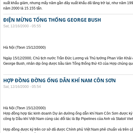
xuất khẩu giảm, nhưng mấy năm gần đây xuất khẩu đã tăng trở lại, như năm 199
năm 2000 là 15.155 tấn.
ĐIỆN MỪNG TỔNG THỐNG GEORGE BUSH
Sat, 12/16/2000 - 05:55
Hà Nội (Ttxvn 15/12/2000)
Ngày 15/12/2000, Chủ tịch nước Trần Đức Lương và Thủ tướng Phan Văn Khải
George Bush, nhân dịp ông được bầu làm Tổng thống thứ 43 của Hợp chủng quố
HỢP ĐỒNG ĐỜNG ỐNG DẪN KHÍ NAM CÔN SƠN
Sat, 12/16/2000 - 05:54
Hà Nội (Ttxvn 15/12/2000)
Hợp đồng hợp tác kinh doanh Dự án đường ống dẫn khí Nam Côn Sơn được ký 
công ty Dầu khí Việt Nam cùng các đối tác là Bp Pipelines của Anh và Statoil Vi
Hợp đồng được ký trên cơ sở đã được Chính phủ Việt Nam phê chuẩn và trên c