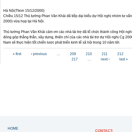
Hà Nội(Ttxvn 15/12/2000)
Chiều 15/12 Thủ tướng Phan Văn Khải đã tiếp đại biểu dự Hội nghị nhóm tư vấn 
2000) vừa họp tại Hà Nội.
Thủ tướng Phan Văn Khải cảm ơn các nhà tài trợ đã tổ chức thành công Hội ngh
đóng góp thẳng thắn, xây dựng, thiện chí của các nhà tài trợ dự Hội nghị Cg 200
Nam sẽ thực hiện tốt chiến lược phát triển kinh tế xã hội trong 10 năm tới.
Pages
« first
‹ previous
…
209
210
211
212
217
…
next ›
last »
HOME
CONTACT
: