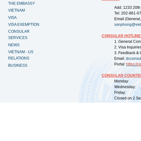
THE EMBASSY
Add: 1233 20th
VIETNAM
Tel: 202-861-0
VISA
Email (General,
VISA EXEMPTION
vanphong@vie
CONSULAR
CONSULAR HOTLINE
SERVICES
1. General Con
NEWS
2. Visa Inquiri
VIETNAM - US
3. Feedback & 
RELATIONS
Email:
dcconsu
Portal:
https://
co
BUSINESS
CONSULAR COUNTER
Monday: 09:
Wednesday: 0
Friday: 09:
Closed on 2 Sep