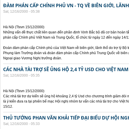
ĐÀM PHÁN CẤP CHÍNH PHỦ VN - TQ VỀ BIÊN GIỚI, LÃN
Sat, 12/16/2000 - 05:38
Hà Nội (Ttxvn 15/12/2000)
Những vấn đề thực chất liên quan đến phân định Vịnh Bắc bộ đã cơ bản hoàn tấ
phán cấp Chính phủ Việt Nam và Trung Quốc, tổ chức từ ngày 12 đến ngày 14/12
Đoàn đàm phán cấp Chính phủ của Việt Nam về biên giới, lãnh thổ do trợ lý Bộ
Phụng làm Trưởng đoàn và đoàn đàm phán cấp Chính phủ Trung Quốc về biên giớ
Ngoại giao Vương Nghị trưởng đoàn.
CÁC NHÀ TÀI TRỢ SẼ ỦNG HỘ 2,4 TỶ USD CHO VIỆT NAM
Sat, 12/16/2000 - 05:35
Hà Nội (Ttxvn 15/12/2000)
Các nhà tài trợ dự kiến sẽ ủng hộ khoảng 2,4 tỷ Usd cho chương trình giảm đói 
là ý kiến đưa ra tại phiên bế mạc Hội nghị nhóm tư vấn các nhà tài trợ cho Việt 
15/12.
THỦ TƯỚNG PHAN VĂN KHẢI TIẾP ĐẠI BIỂU DỰ HỘI N
Sat, 12/16/2000 - 05:33