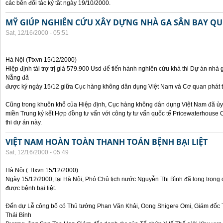
các bên đối tác ký tắt ngày 19/10/2000.
MỸ GIÚP NGHIÊN CỨU XÂY DỰNG NHÀ GA SÂN BAY QU
Sat, 12/16/2000 - 05:51
Hà Nội (Ttxvn 15/12/2000)
Hiệp định tài trợ trị giá 579.900 Usd để tiến hành nghiên cứu khả thi Dự án nh
Nẵng đã
được ký ngày 15/12 giữa Cục hàng không dân dụng Việt Nam và Cơ quan phát t
Cũng trong khuôn khổ của Hiệp định, Cục hàng không dân dụng Việt Nam đã 
miền Trung ký kết Hợp đồng tư vấn với công ty tư vấn quốc tế Pricewaterhouse
thi dự án này.
VIỆT NAM HOÀN TOÀN THANH TOÁN BỆNH BẠI LIỆT
Sat, 12/16/2000 - 05:49
Hà Nội ( Ttxvn 15/12/2000)
Ngày 15/12/2000, tại Hà Nội, Phó Chủ tịch nước Nguyễn Thị Bình đã long trọng 
được bệnh bại liệt.
Đến dự Lễ công bố có Thủ tướng Phan Văn Khải, Oong Shigere Omi, Giám đốc T
Thái Bình