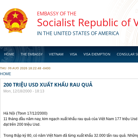
Skip to main content
EMBASSY OF THE
Socialist Republic of
IN THE UNITED STATES OF AMERICA
HOME
THE EMBASSY
VIETNAM
VISA
VISA EXEMPTION
CONSULAR S
THU, 06 AUG 2026 18:22:48 -0400
BUSINESS
YOU ARE HERE
HOME
200 TRIỆU USD XUẤT KHẨU RAU QUẢ
Mon, 12/18/2000 - 18:13
Hà Nội (Ttxvn 17/12/2000)
11 tháng đầu năm nay, kim ngạch xuất khẩu rau quả của Việt Nam 177 triệu Usd
đạt trên 200 triệu Usd.
Trong thập kỷ 80, có năm Việt Nam đã từng xuất khẩu 32.000 tấn rau quả. Nhữn