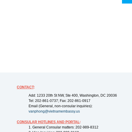
CONTACT
:
Add: 1233 20th St NW, Ste 400, Washington, DC 20036
Tel: 202-861-0737; Fax: 202-861-0917
Email (General, non-consular inquiries):
vanphong@vietnamembassy.us
CONSULAR HOTLINES AND PORTAL
:
1. General Consular matters: 202-989-8312