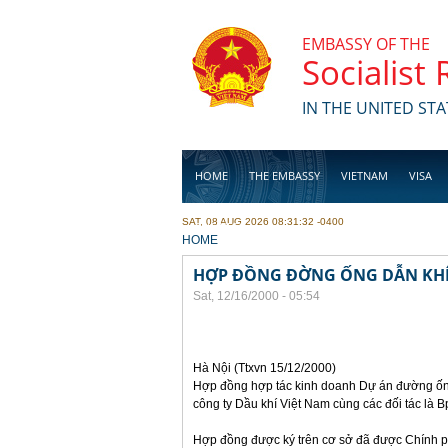
Skip to main content
EMBASSY OF THE
Socialist
IN THE UNITED STA
HOME
THE EMBASSY
VIETNAM
VISA
SAT, 08 AUG 2026 08:31:32 -0400
BUSINESS
YOU ARE HERE
HOME
HỢP ĐỒNG ĐỜNG ỐNG DẪN KH
Sat, 12/16/2000 - 05:54
Hà Nội (Ttxvn 15/12/2000)
Hợp đồng hợp tác kinh doanh Dự án đường ốn
công ty Dầu khí Việt Nam cùng các đối tác là B
Hợp đồng được ký trên cơ sở đã được Chính p