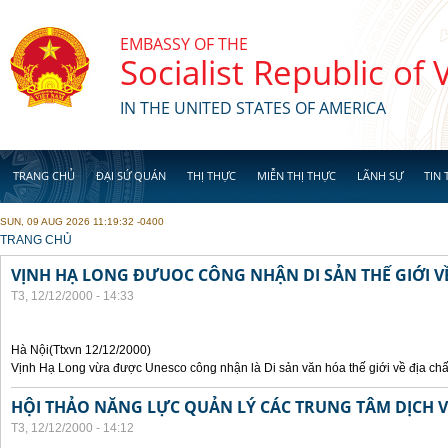
Skip to main content
EMBASSY OF THE
Socialist Republic of
IN THE UNITED STATES OF AMERICA
TRANG CHỦ
ĐẠI SỨ QUÁN
THỊ THỰC
MIỄN THỊ THỰC
LÃNH SỰ
TIN 
SUN, 09 AUG 2026 11:19:32 -0400
YOU ARE HERE
TRANG CHỦ
VỊNH HẠ LONG ĐƯUOC CÔNG NHẬN DI SẢN THẾ GIỚI VỀ
T3, 12/12/2000 - 14:33
Hà Nội(Ttxvn 12/12/2000)
Vịnh Hạ Long vừa được Unesco công nhận là Di sản văn hóa thế giới về địa chấ
HỘI THẢO NĂNG LỰC QUẢN LÝ CÁC TRUNG TÂM DỊCH V
T3, 12/12/2000 - 14:12