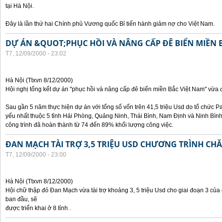
tại Hà Nội.
Đây là lần thứ hai Chính phủ Vương quốc Bỉ tiến hành giảm nợ cho Việt Nam.
DỰ ÁN &QUOT;PHỤC HỒI VÀ NÂNG CẤP ĐÊ BIỂN MIỀN 
T7, 12/09/2000 - 23:02
Hà Nội (Ttxvn 8/12/2000)
Hội nghị tổng kết dự án "phục hồi và nâng cấp đê biển miền Bắc Việt Nam" vừa đ
Sau gần 5 năm thực hiện dự án với tổng số vốn trên 41,5 triệu Usd do tổ chức Pa
yếu nhất thuộc 5 tỉnh Hải Phòng, Quảng Ninh, Thái Bình, Nam Định và Ninh Bì
công trình đã hoàn thành từ 74 đến 89% khối lượng công việc.
ĐAN MẠCH TÀI TRỢ 3,5 TRIỆU USD CHƯƠNG TRÌNH CH
T7, 12/09/2000 - 23:00
Hà Nội (Ttxvn 8/12/2000)
Hội chữ thập đỏ Đan Mạch vừa tài trợ khoảng 3, 5 triệu Usd cho giai đoạn 3 củ
ban đầu, sẽ
được triển khai ở 8 tỉnh .