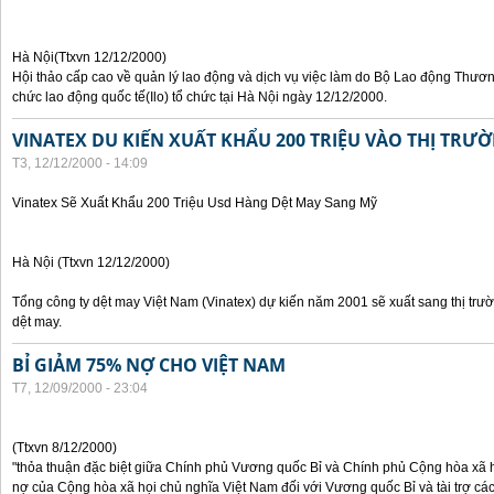
Hà Nội(Ttxvn 12/12/2000)
Hội thảo cấp cao về quản lý lao động và dịch vụ việc làm do Bộ Lao động Thươn
chức lao động quốc tế(Ilo) tổ chức tại Hà Nội ngày 12/12/2000.
VINATEX DU KIẾN XUẤT KHẨU 200 TRIỆU VÀO THỊ TRƯ
T3, 12/12/2000 - 14:09
Vinatex Sẽ Xuất Khẩu 200 Triệu Usd Hàng Dệt May Sang Mỹ
Hà Nội (Ttxvn 12/12/2000)
Tổng công ty dệt may Việt Nam (Vinatex) dự kiến năm 2001 sẽ xuất sang thị tr
dệt may.
BỈ GIẢM 75% NỢ CHO VIỆT NAM
T7, 12/09/2000 - 23:04
(Ttxvn 8/12/2000)
"thỏa thuận đặc biệt giữa Chính phủ Vương quốc Bỉ và Chính phủ Cộng hòa xã h
nợ của Cộng hòa xã họi chủ nghĩa Việt Nam đối với Vương quốc Bỉ và tài trợ các