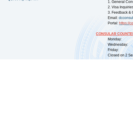
1. General Con
2. Visa Inquiri
3. Feedback & 
Email:
dcconsu
Portal:
https://
co
CONSULAR COUNTER
Monday: 09:
Wednesday: 0
Friday: 09:
Closed on 2 Sep