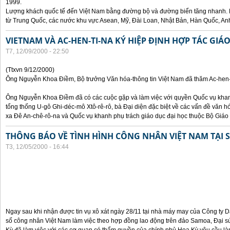
1999.
Lượng khách quốc tế đến Việt Nam bằng đường bộ và đường biển tăng nhanh. 
từ Trung Quốc, các nước khu vực Asean, Mỹ, Đài Loan, Nhật Bản, Hàn Quốc, An
VIETNAM VÀ AC-HEN-TI-NA KÝ HIỆP ĐỊNH HỢP TÁC GIÁ
T7, 12/09/2000 - 22:50
(Ttxvn 9/12/2000)
Ông Nguyễn Khoa Điềm, Bộ trưởng Văn hóa-thông tin Việt Nam đã thăm Ac-hen-t
Ông Nguyễn Khoa Điềm đã có các cuộc gặp và làm việc với quyền Quốc vụ khanh
tổng thống U-gô Ghi-déc-mô Xtô-rê-rô, bà Đại diện đặc biệt về các vấn đề văn h
xa Đê An-chê-rô-na và Quốc vụ khanh phụ trách giáo dục đại học thuộc Bộ Giáo 
THÔNG BÁO VỀ TÌNH HÌNH CÔNG NHÂN VIỆT NAM TẠI
T3, 12/05/2000 - 16:44
Ngay sau khi nhận được tin vụ xô xát ngày 28/11 tại nhà máy may của Công ty
số công nhân Việt Nam làm việc theo hợp đồng lao động trên đảo Samoa, Đại