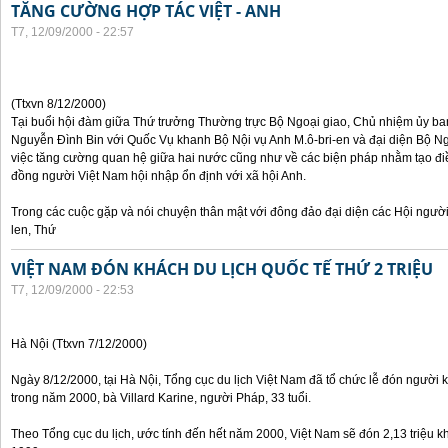
TĂNG CƯỜNG HỢP TÁC VIỆT - ANH
T7, 12/09/2000 - 22:57
(Ttxvn 8/12/2000)
Tại buổi hội đàm giữa Thứ trưởng Thường trực Bộ Ngoại giao, Chủ nhiệm ủy b
Nguyễn Đình Bin với Quốc Vụ khanh Bộ Nội vụ Anh M.ô-bri-en và đại diện Bộ Ngo
việc tăng cường quan hệ giữa hai nước cũng như về các biện pháp nhằm tạo đi
đồng người Việt Nam hội nhập ổn định với xã hội Anh.
Trong các cuộc gặp và nói chuyện thân mật với đông đảo đại diện các Hội người
len, Thứ
VIỆT NAM ĐÓN KHÁCH DU LỊCH QUỐC TẾ THỨ 2 TRIỆU
T7, 12/09/2000 - 22:53
Hà Nội (Ttxvn 7/12/2000)
Ngày 8/12/2000, tại Hà Nội, Tổng cục du lịch Việt Nam đã tổ chức lễ đón người kh
trong năm 2000, bà Villard Karine, người Pháp, 33 tuổi.
Theo Tổng cục du lịch, ước tính đến hết năm 2000, Việt Nam sẽ đón 2,13 triệu k