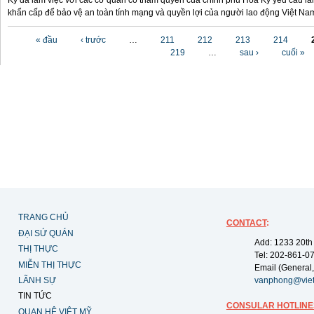
Kỳ đã làm việc với các cơ quan có thẩm quyền của chính phủ Hoa Kỳ yêu cầu làm
khẩn cấp để bảo vệ an toàn tính mạng và quyền lợi của người lao động Việt Na
Các trang
« đầu
‹ trước
…
211
212
213
214
219
…
sau ›
cuối »
TRANG CHỦ
CONTACT
:
ĐẠI SỨ QUÁN
Add: 1233 20th
THỊ THỰC
Tel: 202-861-0
MIỄN THỊ THỰC
Email (General,
LÃNH SỰ
vanphong@vie
TIN TỨC
CONSULAR HOTLINE
QUAN HỆ VIỆT MỸ