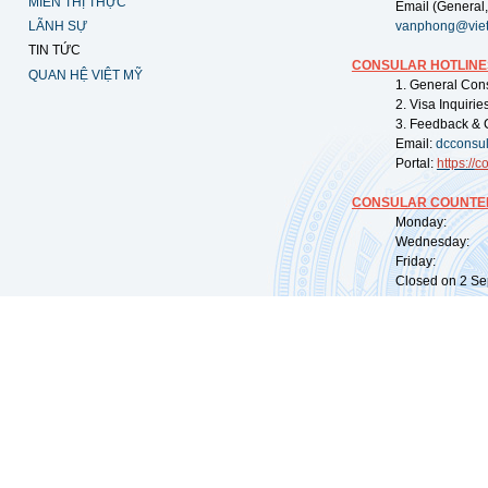
MIỄN THỊ THỰC
Email (General,
LÃNH SỰ
vanphong@vie
TIN TỨC
CONSULAR HOTLINE
QUAN HỆ VIỆT MỸ
1. General Con
2. Visa Inquiri
3. Feedback & 
Email:
dcconsu
Portal:
https://
co
CONSULAR COUNTER
Monday: 09:
Wednesday: 0
Friday: 09:
Closed on 2 Sep