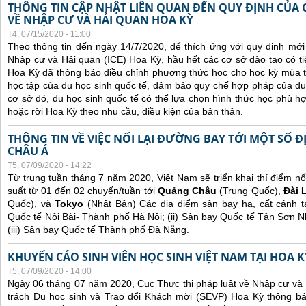
THÔNG TIN CẬP NHẬT LIÊN QUAN ĐẾN QUY ĐỊNH CỦA 
VỀ NHẬP CƯ VÀ HẢI QUAN HOA KỲ
T4, 07/15/2020 - 11:00
Theo thông tin đến ngày 14/7/2020, để thích ứng với quy định mới
Nhập cư và Hải quan (ICE) Hoa Kỳ, hầu hết các cơ sở đào tạo có ti
Hoa Kỳ đã thông báo điều chỉnh phương thức học cho học kỳ mùa thu
học tập của du học sinh quốc tế, đảm bảo quy chế hợp pháp của du 
cơ sở đó, du học sinh quốc tế có thể lựa chọn hình thức học phù hợp
hoặc rời Hoa Kỳ theo nhu cầu, điều kiện của bản thân.
THÔNG TIN VỀ VIỆC NỐI LẠI ĐƯỜNG BAY TỚI MỘT SỐ 
CHÂU Á
T5, 07/09/2020 - 14:22
Từ trung tuần tháng 7 năm 2020, Việt Nam sẽ triển khai thí điểm nối
suất từ 01 đến 02 chuyến/tuần tới
Quảng Châu
(Trung Quốc),
Đài 
Quốc), và
Tokyo
(Nhật Bản) Các địa điểm sân bay hạ, cất cánh 
Quốc tế Nội Bài- Thành phố Hà Nội; (ii) Sân bay Quốc tế Tân Sơn 
(iii) Sân bay Quốc tế Thành phố Đà Nẵng.
KHUYẾN CÁO SINH VIÊN HỌC SINH VIỆT NAM TẠI HOA K
T5, 07/09/2020 - 14:00
Ngày 06 tháng 07 năm 2020, Cục Thực thi pháp luật về Nhập cư và
trách Du học sinh và Trao đổi Khách mời (SEVP) Hoa Kỳ thông b