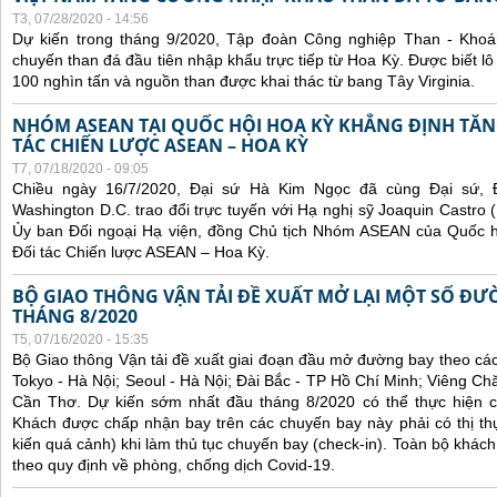
T3, 07/28/2020 - 14:56
Dự kiến trong tháng 9/2020, Tập đoàn Công nghiệp Than - Khoá
chuyến than đá đầu tiên nhập khẩu trực tiếp từ Hoa Kỳ. Được biết lô
100 nghìn tấn và nguồn than được khai thác từ bang Tây Virginia.
NHÓM ASEAN TẠI QUỐC HỘI HOA KỲ KHẲNG ĐỊNH TĂ
TÁC CHIẾN LƯỢC ASEAN – HOA KỲ
T7, 07/18/2020 - 09:05
Chiều ngày 16/7/2020, Đại sứ Hà Kim Ngọc đã cùng Đại sứ, 
Washington D.C. trao đổi trực tuyến với Hạ nghị sỹ Joaquin Castro 
Ủy ban Đối ngoại Hạ viện, đồng Chủ tịch Nhóm ASEAN của Quốc h
Đối tác Chiến lược ASEAN – Hoa Kỳ.
BỘ GIAO THÔNG VẬN TẢI ĐỀ XUẤT MỞ LẠI MỘT SỐ ĐƯ
THÁNG 8/2020
T5, 07/16/2020 - 15:35
Bộ Giao thông Vận tải đề xuất giai đoạn đầu mở đường bay theo c
Tokyo - Hà Nội; Seoul - Hà Nội; Đài Bắc - TP Hồ Chí Minh; Viêng C
Cần Thơ. Dự kiến sớm nhất đầu tháng 8/2020 có thể thực hiện c
Khách được chấp nhận bay trên các chuyến bay này phải có thị th
kiến quá cảnh) khi làm thủ tục chuyến bay (check-in). Toàn bộ khách
theo quy định về phòng, chống dịch Covid-19.