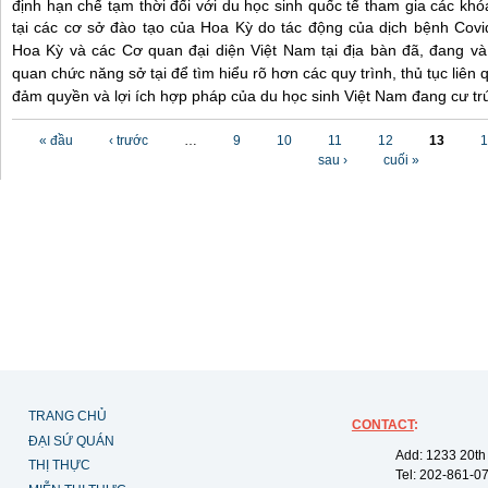
định hạn chế tạm thời đối với du học sinh quốc tế tham gia các khó
tại các cơ sở đào tạo của Hoa Kỳ do tác động của dịch bệnh Cov
Hoa Kỳ và các Cơ quan đại diện Việt Nam tại địa bàn đã, đang và s
quan chức năng sở tại để tìm hiểu rõ hơn các quy trình, thủ tục liên
đảm quyền và lợi ích hợp pháp của du học sinh Việt Nam đang cư trú
Các trang
« đầu
‹ trước
…
9
10
11
12
13
1
sau ›
cuối »
TRANG CHỦ
CONTACT
:
ĐẠI SỨ QUÁN
Add: 1233 20th
THỊ THỰC
Tel: 202-861-0