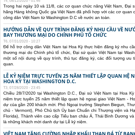
T4, 08/12/2020 - 01:46
Trong hai ngày 10 và 11/8, các cơ quan chức năng Việt Nam, Đại 
hãng Hàng không Quốc gia Việt Nam đã phối hợp với các cơ quan
công dân Việt Nam từ Washington D.C về nước an toàn.
HƯỚNG DẪN VỀ QUY TRÌNH ĐĂNG KÝ NHU CẦU VỀ NƯ
BAY THƯƠNG MẠI DO CHÍNH PHỦ TỔ CHỨC
T6, 07/31/2020 - 10:27
Để hỗ trợ công dân Việt Nam tại Hoa Kỳ thực hiện đăng ký nhu cầ
thương mại do Chính phủ tổ chức, Đại sứ quán Việt Nam tại Was
một số nội dung về quy trình, thủ tục đăng ký, các đối tượng ưu t
quan.
LỄ KỶ NIỆM TRỰC TUYẾN 25 NĂM THIẾT LẬP QUAN HỆ N
HOA KỲ TẠI WASHINGTON D.C.
T3, 07/28/2020 - 23:45
Chiều 28/7/2020 tại Washington D.C., Đại sứ Việt Nam tại Hoa Kỳ
niệm trực tuyến 25 năm thiết lập quan hệ ngoại giao Việt Nam - H
dự của gần 200 khách mời. Phó Ngoại trưởng Stephen Biegun, Thượ
chủ - Vermont), Phó Chủ tịch Ủy ban Chuẩn chi Thượng viện và Hạ
Florida), Thành viên cao cấp Tiểu ban châu Á, Thái Bình Dương và
là những khách mời danh dự tại Lễ kỷ niệm.
VIỆT NAM TĂNG CƯỜNG NHẬP KHẨU THAN ĐÁ TỪ BANG