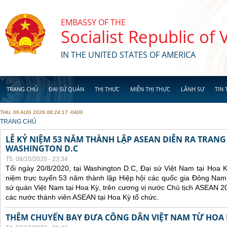
Skip to main content
EMBASSY OF THE
Socialist Republic of
IN THE UNITED STATES OF AMERICA
TRANG CHỦ
ĐẠI SỨ QUÁN
THỊ THỰC
MIỄN THỊ THỰC
LÃNH SỰ
TIN 
THU, 06 AUG 2026 08:24:17 -0400
YOU ARE HERE
TRANG CHỦ
LỄ KỶ NIỆM 53 NĂM THÀNH LẬP ASEAN DIỄN RA TRANG
WASHINGTON D.C
T5, 08/20/2020 - 23:34
Tối ngày 20/8/2020, tại Washington D.C, Đại sứ Việt Nam tại Hoa K
niệm trực tuyến 53 năm thành lập Hiệp hội các quốc gia Đông Nam
sứ quán Việt Nam tại Hoa Kỳ, trên cương vị nước Chủ tịch ASEAN 2
các nước thành viên ASEAN tại Hoa Kỳ tổ chức.
THÊM CHUYẾN BAY ĐƯA CÔNG DÂN VIỆT NAM TỪ HOA 