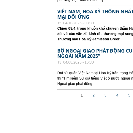
phương Việt Nam và Hoa Kỳ.
VIỆT NAM, HOA KỲ THỐNG NH
MẠI ĐỐI ỨNG
T5, 04/10/2025 - 08:30
Chiều 09/4, trong khuôn khổ chuyến thăm Ho
đổi về các vấn đề kinh tế - thương mại so
Thương mại Hoa Kỳ Jamieson Greer.
BỘ NGOẠI GIAO PHÁT ĐỘNG CUỘC
NGOÀI NĂM 2025”
T3, 04/08/2025 - 16:30
Đại sứ quán Việt Nam tại Hoa Kỳ trân trọng th
thi “Tìm kiếm Sứ giả tiếng Việt ở nước ngoà
Ngoại giao phát động.
Các trang
1
2
3
4
5