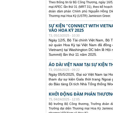
Theo thông tin từ Bộ Công Thương, ngày 16/5,
mại APEC lần thứ 31 (MRT 31), theo kế hoạch
đoàn đàm phán Chính phủ Nguyễn Hồng Diên
Thương mại Hoa Kỳ (USTR) Jamieson Greer.
SỰ KIỆN "CONNECT WITH VIETN
VÀO HOA KỲ 2025
T3, 05/13/2025 - 10:30
Ngày 12/5, Bộ Tài chính Việt Nam, Bộ 
sứ quán Hoa Kỳ tại Việt Nam đã đồng ch
Vietnam) tại Washington DC bên lề Hội
Summit) lần thứ 11 năm 2025.
ÁO DÀI VIỆT NAM TẠI SỰ KIỆN 
T3, 05/06/2025 - 09:22
Ngày 05/5/2025, Đại sứ Việt Nam tại 
tham dự sự kiện Gala thời trang Ngoại 
do Bảo tàng Di tích Nhà Tổng thống Woo
KHỞI ĐỘNG ĐÀM PHÁN THƯƠNG
T5, 04/24/2025 - 12:05
Bộ trưởng Bộ Công thương, Trưởng đoàn đ
Trưởng đại diện Thương mại Hoa Kỳ Jamieson