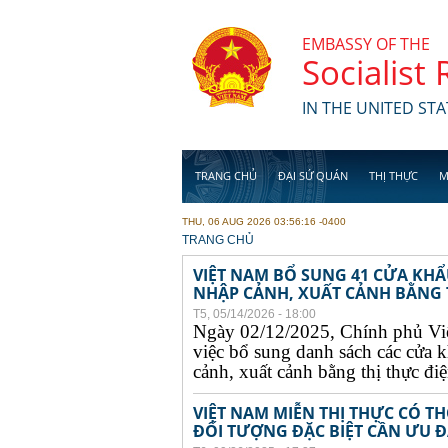
Skip to main content
EMBASSY OF THE
Socialist
IN THE UNITED STA
TRANG CHỦ
ĐẠI SỨ QUÁN
THỊ THỰC
M
THU, 06 AUG 2026 03:56:16 -0400
YOU ARE HERE
TRANG CHỦ
VIỆT NAM BỔ SUNG 41 CỬA KH
NHẬP CẢNH, XUẤT CẢNH BẰNG TH
T5, 05/14/2026 - 18:00
Ngày 02/12/2025, Chính phủ Vi
việc bổ sung danh sách các cửa 
cảnh, xuất cảnh bằng thị thực điện
VIỆT NAM MIỄN THỊ THỰC CÓ 
ĐỐI TƯỢNG ĐẶC BIỆT CẦN ƯU ĐÃ