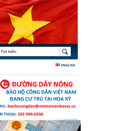
BIỂU MẪU TÌM KIẾM
TÌM KIẾM
ENGLISH