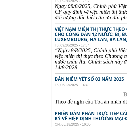
T6, 09/26/2025 - 17:37
Ngày 08/8/2025, Chính phủ Việ
CP quy định về việc miễn thị thự
đối tượng đặc biệt cần ưu đãi phụ
VIỆT NAM MIỄN THỊ THỰC THEO
CHO CÔNG DÂN 12 NƯỚC: BỈ, B
LUXEMBOURG, HÀ LAN, BA LAN,
T6, 09/26/2025 - 17:34
“Ngày 8/8/2025, Chính phủ Việ
việc miễn thị thực theo Chương t
nước châu Âu. Chính sách này đư
14/8/2028.
BẢN NIÊM YẾT SỐ 03 NĂM 2025
T6, 06/13/2025 - 14:40
B
Theo đề nghị của Tòa án nhân dân
PHIÊN ĐÀM PHÁN TRỰC TIẾP CẤ
KỲ VỀ HIỆP ĐỊNH THƯƠNG MẠI 
CN, 05/18/2025 - 16:05