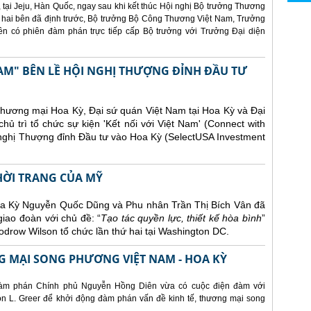
 tại Jeju, Hàn Quốc, ngay sau khi kết thúc Hội nghị Bộ trưởng Thương
 hai bên đã định trước, Bộ trưởng Bộ Công Thương Việt Nam, Trưởng
 có phiên đàm phán trực tiếp cấp Bộ trưởng với Trưởng Đại diện
AM" BÊN LỀ HỘI NGHỊ THƯỢNG ĐỈNH ĐẦU TƯ
Thương mại Hoa Kỳ, Đại sứ quán Việt Nam tại Hoa Kỳ và Đại
ủ trì tổ chức sự kiện 'Kết nối với Việt Nam' (Connect with
 nghị Thượng đỉnh Đầu tư vào Hoa Kỳ (SelectUSA Investment
THỜI TRANG CỦA MỸ
Hoa Kỳ Nguyễn Quốc Dũng và Phu nhân Trần Thị Bích Vân đã
giao đoàn với chủ đề: “
Tạo tác quyền lực, thiết kế hòa bình
”
drow Wilson tổ chức lần thứ hai tại Washington DC.
 MẠI SONG PHƯƠNG VIỆT NAM - HOA KỲ
àm phán Chính phủ Nguyễn Hồng Diên vừa có cuộc điện đàm với
 L. Greer để khởi động đàm phán vấn đề kinh tế, thương mại song