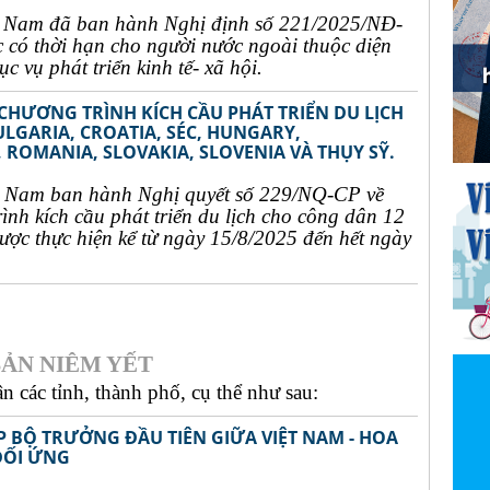
t Nam đã ban hành Nghị định số 221/2025/NĐ-
c có thời hạn cho người nước ngoài thuộc diện
c vụ phát triển kinh tế- xã hội.
 CHƯƠNG TRÌNH KÍCH CẦU PHÁT TRIỂN DU LỊCH
ULGARIA, CROATIA, SÉC, HUNGARY,
 ROMANIA, SLOVAKIA, SLOVENIA VÀ THỤY SỸ.
t Nam ban hành Nghị quyết số 229/NQ-CP về
rình kích cầu phát triển du lịch cho công dân 12
ợc thực hiện kể từ ngày 15/8/2025 đến hết ngày
ẢN NIÊM YẾT
 các tỉnh, thành phố, cụ thể như sau:
P BỘ TRƯỞNG ĐẦU TIÊN GIỮA VIỆT NAM - HOA
ĐỐI ỨNG