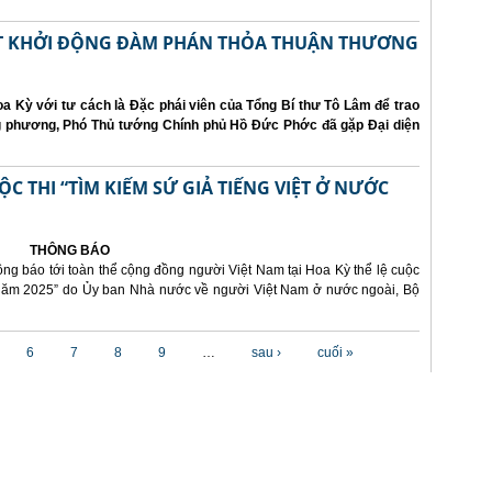
ẤT KHỞI ĐỘNG ĐÀM PHÁN THỎA THUẬN THƯƠNG
a Kỳ với tư cách là Đặc phái viên của Tổng Bí thư Tô Lâm để trao
ng phương, Phó Thủ tướng Chính phủ Hồ Đức Phớc đã gặp Đại diện
 THI “TÌM KIẾM SỨ GIẢ TIẾNG VIỆT Ở NƯỚC
THÔNG BÁO
ông báo tới toàn thể cộng đồng người Việt Nam tại Hoa Kỳ thể lệ cuộc
i năm 2025” do Ủy ban Nhà nước về người Việt Nam ở nước ngoài, Bộ
6
7
8
9
…
sau ›
cuối »