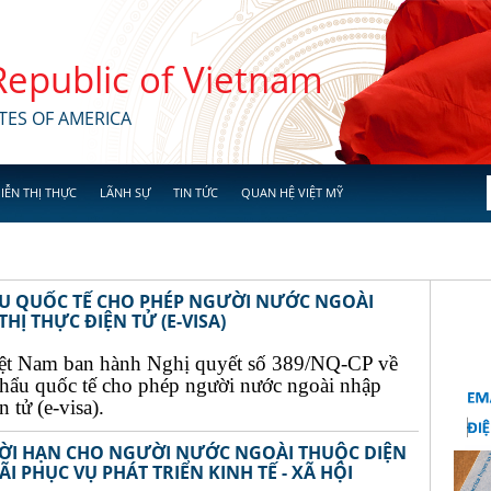
 Republic of Vietnam
TES OF AMERICA
IỄN THỊ THỰC
LÃNH SỰ
TIN TỨC
QUAN HỆ VIỆT MỸ
ẨU QUỐC TẾ CHO PHÉP NGƯỜI NƯỚC NGOÀI
Ị THỰC ĐIỆN TỬ (E-VISA)
ệt Nam ban hành Nghị quyết số 389/NQ-CP về
khẩu quốc tế cho phép người nước ngoài nhập
 tử (e-visa).
THỜI HẠN CHO NGƯỜI NƯỚC NGOÀI THUỘC DIỆN
I PHỤC VỤ PHÁT TRIỂN KINH TẾ - XÃ HỘI