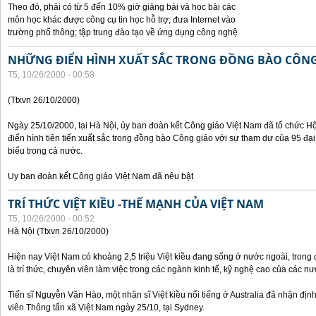
Theo đó, phải có từ 5 đến 10% giờ giảng bài và học bài các
môn học khác được công cụ tin học hỗ trợ; đưa Internet vào
trường phổ thông; tập trung đào tạo về ứng dụng công nghệ
NHỮNG ĐIỂN HÌNH XUẤT SẮC TRONG ĐỒNG BÀO CÔNG
T5, 10/26/2000 - 00:58
(Ttxvn 26/10/2000)
Ngày 25/10/2000, tại Hà Nội, ủy ban đoàn kết Công giáo Việt Nam đã tổ chức H
điển hình tiên tiến xuất sắc trong đồng bào Công giáo với sự tham dự của 95 đại b
biểu trong cả nước.
Uy ban đoàn kết Công giáo Việt Nam đã nêu bật
TRÍ THỨC VIỆT KIỀU -THẾ MẠNH CỦA VIỆT NAM
T5, 10/26/2000 - 00:52
Hà Nội (Ttxvn 26/10/2000)
Hiện nay Việt Nam có khoảng 2,5 triệu Việt kiều đang sống ở nước ngoài, trong đ
là trí thức, chuyên viên làm việc trong các ngành kinh tế, kỹ nghệ cao của các nướ
Tiến sĩ Nguyễn Văn Hào, một nhân sĩ Việt kiều nổi tiếng ở Australia đã nhận địn
viên Thông tấn xã Việt Nam ngày 25/10, tại Sydney.