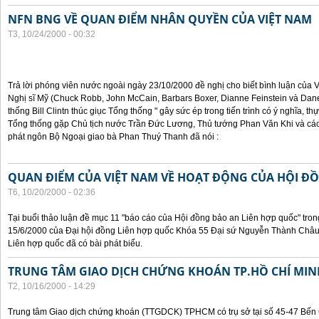
NFN BNG VỀ QUAN ĐIỂM NHÂN QUYỀN CỦA VIỆT NAM
T3, 10/24/2000 - 00:32
Trả lời phóng viên nước ngoài ngày 23/10/2000 đề nghị cho biết bình luận của
Nghị sĩ Mỹ (Chuck Robb, John McCain, Barbars Boxer, Dianne Feinstein và Dan
thống Bill Clintn thúc giục Tổng thống " gây sức ép trong tiến trình có ý nghĩa, t
Tổng thống gặp Chủ tịch nước Trần Đức Lương, Thủ tướng Phan Văn Khi và cá
phát ngôn Bộ Ngoại giao bà Phan Thuý Thanh đã nói :
QUAN ĐIỂM CỦA VIỆT NAM VỀ HOẠT ĐỘNG CỦA HỘI Đ
T6, 10/20/2000 - 02:36
Tại buổi thảo luận đề mục 11 "báo cáo của Hội đồng bảo an Liên hợp quốc" tron
15/6/2000 của Đại hội đồng Liên hợp quốc Khóa 55 Đại sứ Nguyễn Thành Châu, 
Liên hợp quốc đã có bài phát biểu.
TRUNG TÂM GIAO DỊCH CHỨNG KHOÁN TP.HỒ CHÍ MIN
T2, 10/16/2000 - 14:29
Trung tâm Giao dịch chứng khoán (TTGDCK) TPHCM có trụ sở tại số 45-47 Bến