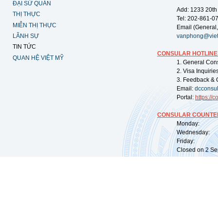
ĐẠI SỨ QUÁN
Add: 1233 20th
THỊ THỰC
Tel: 202-861-0
MIỄN THỊ THỰC
Email (General,
LÃNH SỰ
vanphong@vie
TIN TỨC
CONSULAR HOTLINE
QUAN HỆ VIỆT MỸ
1. General Con
2. Visa Inquiri
3. Feedback & 
Email:
dcconsu
Portal:
https://
co
CONSULAR COUNTER
Monday: 09:
Wednesday: 0
Friday: 09:
Closed on 2 Sep