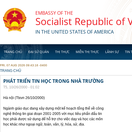
Skip to main content
EMBASSY OF THE
Socialist Republic of
IN THE UNITED STATES OF AMERICA
TRANG CHỦ
ĐẠI SỨ QUÁN
THỊ THỰC
MIỄN THỊ THỰC
LÃNH SỰ
TIN 
FRI, 07 AUG 2026 09:43:16 -0400
YOU ARE HERE
TRANG CHỦ
PHÁT TRIỂN TIN HỌC TRONG NHÀ TRƯỜNG
T5, 10/26/2000 - 01:02
Hà nội (Ttxvn 26/10/2000)
Ngành giáo dục đang xây dựng một kế hoạch tổng thể về công
nghệ thông tin giai đoạn 2001-2005 với mục tiêu phấn đấu tin
học phải được sử dụng để hỗ trợ cho việc dạy và học các môn
học khác như ngoại ngữ, toán, văn, lý, hóa, sử, địa.