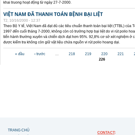
khai truong hoạt động từ ngày 27-7-2000.
VIỆT NAM ĐÃ THANH TOÁN BỆNH BẠI LIỆT
T2, 10/16/2000 - 12:37
Theo Bộ Y tế, Việt Nam đã đạt đủ các tiêu chuẩn thanh toán bại liệt (TTBL) của Tổ
1997 đến cuối tháng 7-2000, không còn có trường hợp bại liệt do vi rút polio h
tiến hành thường xuyên và chiến dịch đạt hơn 95%. 92,8% cơ sở xét nghiệm ở cá
được kiểm tra không còn giữ vật liệu chứa nguồn vi rút polio hoang dại.
Các trang
« đầu
‹ trước
…
218
219
220
221
226
TRANG CHỦ
CONTACT
: