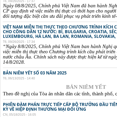
T6, 09/26/2025 - 17:37
Ngày 08/8/2025, Chính phủ Việt Nam đã ban hành Ngh
CP quy định về việc miễn thị thực có thời hạn cho ngườ
đối tượng đặc biệt cần ưu đãi phục vụ phát triển kinh tế-
VIỆT NAM MIỄN THỊ THỰC THEO CHƯƠNG TRÌNH KÍCH C
CHO CÔNG DÂN 12 NƯỚC: BỈ, BULGARIA, CROATIA, SÉ
LUXEMBOURG, HÀ LAN, BA LAN, ROMANIA, SLOVAKIA, 
T6, 09/26/2025 - 17:34
“Ngày 8/8/2025, Chính phủ Việt Nam ban hành Nghị q
việc miễn thị thực theo Chương trình kích cầu phát triể
nước châu Âu. Chính sách này được thực hiện kể từ ngà
14/8/2028.
BẢN NIÊM YẾT SỐ 03 NĂM 2025
T6, 06/13/2025 - 14:40
BẢN NIÊM YẾT
Theo đề nghị của Tòa án nhân dân các tỉnh, thành phố, c
PHIÊN ĐÀM PHÁN TRỰC TIẾP CẤP BỘ TRƯỞNG ĐẦU TIÊN
KỲ VỀ HIỆP ĐỊNH THƯƠNG MẠI ĐỐI ỨNG
CN, 05/18/2025 - 16:05