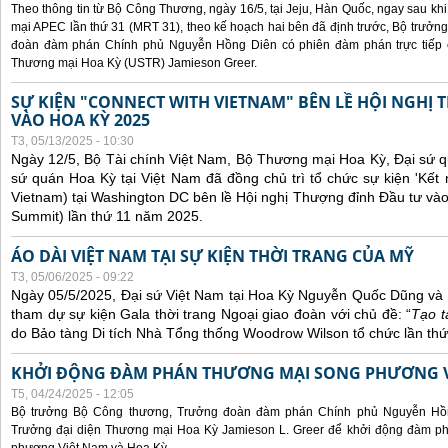
Theo thông tin từ Bộ Công Thương, ngày 16/5, tại Jeju, Hàn Quốc, ngay sau kh
mại APEC lần thứ 31 (MRT 31), theo kế hoạch hai bên đã định trước, Bộ trưở
đoàn đàm phán Chính phủ Nguyễn Hồng Diên có phiên đàm phán trực tiếp 
Thương mại Hoa Kỳ (USTR) Jamieson Greer.
SỰ KIỆN "CONNECT WITH VIETNAM" BÊN LỀ HỘI NGHỊ
VÀO HOA KỲ 2025
T3, 05/13/2025 - 10:30
Ngày 12/5, Bộ Tài chính Việt Nam, Bộ Thương mại Hoa Kỳ, Đại sứ q
sứ quán Hoa Kỳ tại Việt Nam đã đồng chủ trì tổ chức sự kiện 'Kết 
Vietnam) tại Washington DC bên lề Hội nghị Thượng đỉnh Đầu tư và
Summit) lần thứ 11 năm 2025.
ÁO DÀI VIỆT NAM TẠI SỰ KIỆN THỜI TRANG CỦA MỸ
T3, 05/06/2025 - 09:22
Ngày 05/5/2025, Đại sứ Việt Nam tại Hoa Kỳ Nguyễn Quốc Dũng và 
tham dự sự kiện Gala thời trang Ngoại giao đoàn với chủ đề: “
Tạo t
do Bảo tàng Di tích Nhà Tổng thống Woodrow Wilson tổ chức lần thứ
KHỞI ĐỘNG ĐÀM PHÁN THƯƠNG MẠI SONG PHƯƠNG VI
T5, 04/24/2025 - 12:05
Bộ trưởng Bộ Công thương, Trưởng đoàn đàm phán Chính phủ Nguyễn Hồn
Trưởng đại diện Thương mại Hoa Kỳ Jamieson L. Greer để khởi động đàm phá