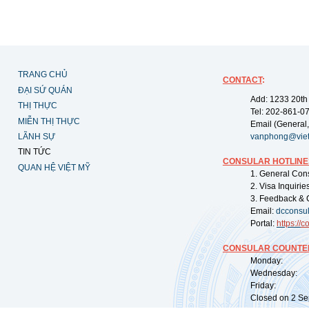
TRANG CHỦ
CONTACT
:
ĐẠI SỨ QUÁN
Add: 1233 20th
THỊ THỰC
Tel: 202-861-0
MIỄN THỊ THỰC
Email (General,
LÃNH SỰ
vanphong@vie
TIN TỨC
CONSULAR HOTLINE
QUAN HỆ VIỆT MỸ
1. General Con
2. Visa Inquiri
3. Feedback & 
Email:
dcconsu
Portal:
https://
co
CONSULAR COUNTER
Monday: 09:
Wednesday: 0
Friday: 09:
Closed on 2 Sep