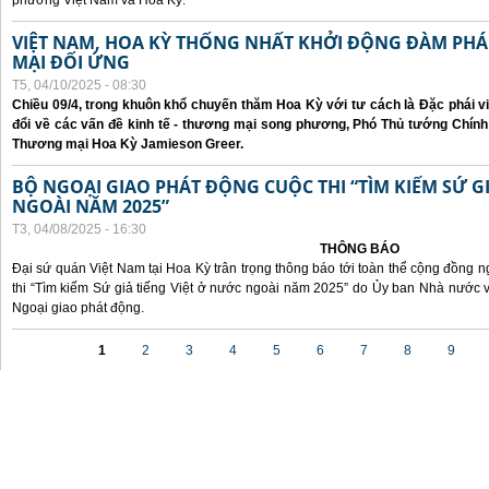
phương Việt Nam và Hoa Kỳ.
VIỆT NAM, HOA KỲ THỐNG NHẤT KHỞI ĐỘNG ĐÀM P
MẠI ĐỐI ỨNG
T5, 04/10/2025 - 08:30
Chiều 09/4, trong khuôn khổ chuyến thăm Hoa Kỳ với tư cách là Đặc phái v
đổi về các vấn đề kinh tế - thương mại song phương, Phó Thủ tướng Chín
Thương mại Hoa Kỳ Jamieson Greer.
BỘ NGOẠI GIAO PHÁT ĐỘNG CUỘC THI “TÌM KIẾM SỨ GI
NGOÀI NĂM 2025”
T3, 04/08/2025 - 16:30
THÔNG BÁO
Đại sứ quán Việt Nam tại Hoa Kỳ trân trọng thông báo tới toàn thể cộng đồng n
thi “Tìm kiếm Sứ giả tiếng Việt ở nước ngoài năm 2025” do Ủy ban Nhà nước 
Ngoại giao phát động.
Các trang
1
2
3
4
5
6
7
8
9