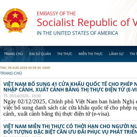
Skip to main content
EMBASSY OF THE
Socialist Republic of
IN THE UNITED STATES OF AMERICA
TRANG CHỦ
ĐẠI SỨ QUÁN
THỊ THỰC
MIỄN THỊ THỰC
LÃNH SỰ
TIN 
THU, 06 AUG 2026 00:58:30 -0400
YOU ARE HERE
TRANG CHỦ
VIỆT NAM BỔ SUNG 41 CỬA KHẨU QUỐC TẾ CHO PHÉP
NHẬP CẢNH, XUẤT CẢNH BẰNG THỊ THỰC ĐIỆN TỬ (E-VI
T5, 05/14/2026 - 18:00
Ngày 02/12/2025, Chính phủ Việt Nam ban hành Nghị 
việc bổ sung danh sách các cửa khẩu quốc tế cho phép 
cảnh, xuất cảnh bằng thị thực điện tử (e-visa).
VIỆT NAM MIỄN THỊ THỰC CÓ THỜI HẠN CHO NGƯỜI N
ĐỐI TƯỢNG ĐẶC BIỆT CẦN ƯU ĐÃI PHỤC VỤ PHÁT TRIỂN 