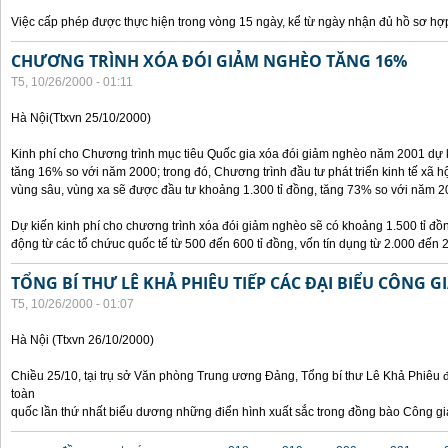
Việc cấp phép được thực hiện trong vòng 15 ngày, kể từ ngày nhận đủ hồ sơ hợp
CHƯƠNG TRÌNH XÓA ĐÓI GIẢM NGHÈO TĂNG 16%
T5, 10/26/2000 - 01:11
Hà Nội(Ttxvn 25/10/2000)
Kinh phí cho Chương trình mục tiêu Quốc gia xóa đói giảm nghèo năm 2001 dự k
tăng 16% so với năm 2000; trong đó, Chương trình đầu tư phát triển kinh tế xã hộ
vùng sâu, vùng xa sẽ được đầu tư khoảng 1.300 tỉ đồng, tăng 73% so với năm 2
Dự kiến kinh phí cho chương trình xóa đói giảm nghèo sẽ có khoảng 1.500 tỉ đ
động từ các tổ chứuc quốc tế từ 500 đến 600 tỉ đồng, vốn tín dụng từ 2.000 đến 2
TỔNG BÍ THƯ LÊ KHẢ PHIÊU TIẾP CÁC ĐẠI BIỂU CÔNG G
T5, 10/26/2000 - 01:07
Hà Nội (Ttxvn 26/10/2000)
Chiều 25/10, tại trụ sở Văn phòng Trung ương Đảng, Tổng bí thư Lê Khả Phiêu đ
toàn
quốc lần thứ nhất biểu dương những điển hình xuất sắc trong đồng bào Công gi
Các trang