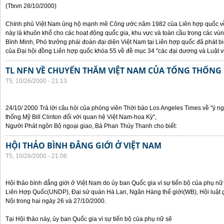
(Ttxvn 28/10/2000)
Chính phủ Việt Nam ủng hộ mạnh mẽ Công ước năm 1982 của Liên hợp quốc về 
này là khuôn khổ cho các hoạt động quốc gia, khu vực và toàn cầu trong các vùn
Bình Minh, Phó trưởng phái đoàn đại diện Việt Nam tại Liên hợp quốc đã phát bi
của Đại hội đồng Liên hợp quốc khóa 55 về đề mục 34 "các đại dương và Luật về
TL NFN VỀ CHUYẾN THĂM VIỆT NAM CỦA TỔNG THỐNG 
T5, 10/26/2000 - 21:13
24/10/ 2000 Trả lời câu hỏi của phóng viên Thời báo Los Angeles Times về "ý 
thống Mỹ Bill Clinton đối với quan hệ Việt Nam-hoa Kỳ",
Người Phát ngôn Bộ ngoại giao, Bà Phan Thúy Thanh cho biết:
HỘI THẢO BÌNH ĐẲNG GIỚI Ở VIỆT NAM
T5, 10/26/2000 - 21:06
Hội thảo bình đẳng giới ở Việt Nam do ủy ban Quốc gia vì sự tiến bộ của phụ nữ
Liên Hợp Quốc(UNDP), Đại sứ quán Hà Lan, Ngân Hàng thế giới(WB), Hội luật g
Nội trong hai ngày 26 và 27/10/2000.
Tại Hội thảo này, ủy ban Quốc gia vì sự tiến bộ của phụ nữ sẽ