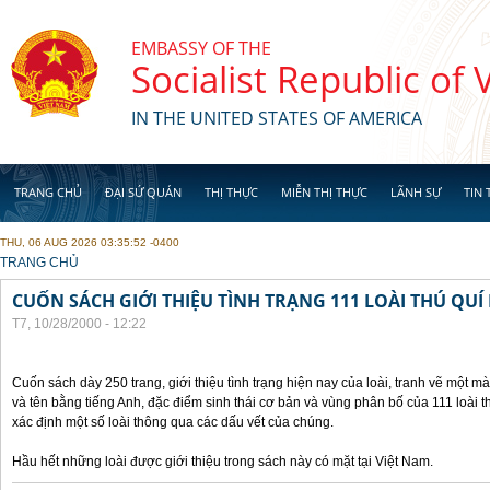
Skip to main content
EMBASSY OF THE
Socialist Republic of
IN THE UNITED STATES OF AMERICA
TRANG CHỦ
ĐẠI SỨ QUÁN
THỊ THỰC
MIỄN THỊ THỰC
LÃNH SỰ
TIN 
THU, 06 AUG 2026 03:35:52 -0400
YOU ARE HERE
TRANG CHỦ
CUỐN SÁCH GIỚI THIỆU TÌNH TRẠNG 111 LOÀI THÚ QUÍ
T7, 10/28/2000 - 12:22
Cuốn sách dày 250 trang, giới thiệu tình trạng hiện nay của loài, tranh vẽ một mà
và tên bằng tiếng Anh, đặc điểm sinh thái cơ bản và vùng phân bố của 111 loài 
xác định một số loài thông qua các dấu vết của chúng.
Hầu hết những loài được giới thiệu trong sách này có mặt tại Việt Nam.