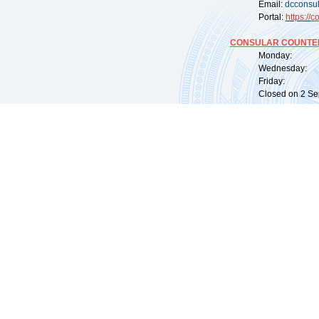
Email:
dcconsu
Portal:
https://
co
CONSULAR COUNTER
Monday: 09:
Wednesday: 0
Friday: 09:
Closed on 2 Sep