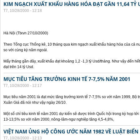
KIM NGẠCH XUẤT KHẨU HÀNG HÓA ĐẠT GẦN 11,64 TỶ 
T7, 10/28/2000 - 12:18
Hà Nội (Ttxvn 27/10/2000)
Theo Tổng cục Thống kê, 10 tháng qua kim ngạch xuất khẩu hàng hóa của cả nư
so với cùng kỳ năm ngoái.
Mấy tháng gần đây, xuất khẩu đạt khoảng 1,2 -1,3 tỷ Usd/tháng. Như vậy đến hế
đạt trên 14 tỷ Usd.
MỤC TIÊU TĂNG TRƯỞNG KINH TẾ 7-7,5% NĂM 2001
T7, 10/28/2000 - 12:17
Mục tiêu năm 2001 là đạt mức tăng trưởng kinh tế 7-7,5% so với năm 1999, Bộ 
Xuân Giá đã nói như vậy ngày 26/10.
Một số chỉ tiêu kinh tế năm 2001 dự kiến sẽ được trình Quốc hội trong kỳ họp tới 
13-13,5% so với năm 2000, nông-lâm-ngư nghiệp tăng 4,5-4,8%,
VIỆT NAM ỦNG HỘ CÔNG ƯỚC NĂM 1982 VỀ LUẬT BIỂN
T7, 10/28/2000 - 12:13