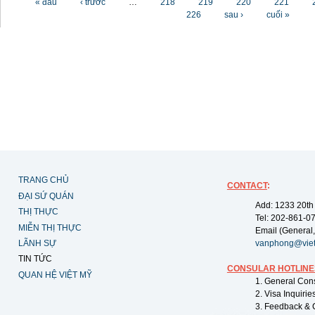
« đầu
‹ trước
…
218
219
220
221
226
sau ›
cuối »
TRANG CHỦ
CONTACT
:
ĐẠI SỨ QUÁN
Add: 1233 20th
THỊ THỰC
Tel: 202-861-0
MIỄN THỊ THỰC
Email (General,
LÃNH SỰ
vanphong@vie
TIN TỨC
CONSULAR HOTLINE
QUAN HỆ VIỆT MỸ
1. General Con
2. Visa Inquiri
3. Feedback & 