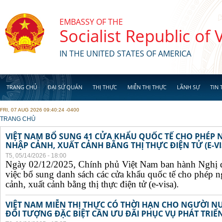
Skip to main content
EMBASSY OF THE
Socialist Republic of
IN THE UNITED STATES OF AMERICA
TRANG CHỦ
ĐẠI SỨ QUÁN
THỊ THỰC
MIỄN THỊ THỰC
LÃNH SỰ
TIN 
FRI, 07 AUG 2026 09:40:24 -0400
YOU ARE HERE
TRANG CHỦ
VIỆT NAM BỔ SUNG 41 CỬA KHẨU QUỐC TẾ CHO PHÉP
NHẬP CẢNH, XUẤT CẢNH BẰNG THỊ THỰC ĐIỆN TỬ (E-VI
T5, 05/14/2026 - 18:00
Ngày 02/12/2025, Chính phủ Việt Nam ban hành Nghị 
việc bổ sung danh sách các cửa khẩu quốc tế cho phép 
cảnh, xuất cảnh bằng thị thực điện tử (e-visa).
VIỆT NAM MIỄN THỊ THỰC CÓ THỜI HẠN CHO NGƯỜI N
ĐỐI TƯỢNG ĐẶC BIỆT CẦN ƯU ĐÃI PHỤC VỤ PHÁT TRIỂN 