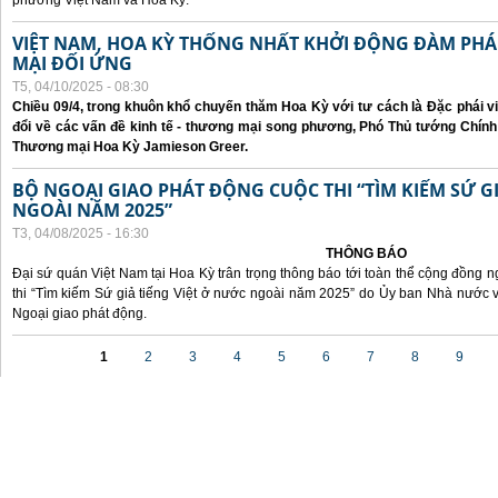
phương Việt Nam và Hoa Kỳ.
VIỆT NAM, HOA KỲ THỐNG NHẤT KHỞI ĐỘNG ĐÀM P
MẠI ĐỐI ỨNG
T5, 04/10/2025 - 08:30
Chiều 09/4, trong khuôn khổ chuyến thăm Hoa Kỳ với tư cách là Đặc phái v
đổi về các vấn đề kinh tế - thương mại song phương, Phó Thủ tướng Chín
Thương mại Hoa Kỳ Jamieson Greer.
BỘ NGOẠI GIAO PHÁT ĐỘNG CUỘC THI “TÌM KIẾM SỨ GI
NGOÀI NĂM 2025”
T3, 04/08/2025 - 16:30
THÔNG BÁO
Đại sứ quán Việt Nam tại Hoa Kỳ trân trọng thông báo tới toàn thể cộng đồng n
thi “Tìm kiếm Sứ giả tiếng Việt ở nước ngoài năm 2025” do Ủy ban Nhà nước 
Ngoại giao phát động.
Các trang
1
2
3
4
5
6
7
8
9