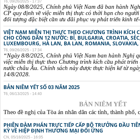
T6, 09/26/2025 - 17:37
Ngày 08/8/2025, Chính phủ Việt Nam đã ban hành Ngh
CP quy định về việc miễn thị thực có thời hạn cho ngườ
đối tượng đặc biệt cần ưu đãi phục vụ phát triển kinh tế-
VIỆT NAM MIỄN THỊ THỰC THEO CHƯƠNG TRÌNH KÍCH C
CHO CÔNG DÂN 12 NƯỚC: BỈ, BULGARIA, CROATIA, SÉ
LUXEMBOURG, HÀ LAN, BA LAN, ROMANIA, SLOVAKIA, 
T6, 09/26/2025 - 17:34
“Ngày 8/8/2025, Chính phủ Việt Nam ban hành Nghị q
việc miễn thị thực theo Chương trình kích cầu phát triể
nước châu Âu. Chính sách này được thực hiện kể từ ngà
14/8/2028.
BẢN NIÊM YẾT SỐ 03 NĂM 2025
T6, 06/13/2025 - 14:40
BẢN NIÊM YẾT
Theo đề nghị của Tòa án nhân dân các tỉnh, thành phố, c
PHIÊN ĐÀM PHÁN TRỰC TIẾP CẤP BỘ TRƯỞNG ĐẦU TIÊN
KỲ VỀ HIỆP ĐỊNH THƯƠNG MẠI ĐỐI ỨNG
CN, 05/18/2025 - 16:05