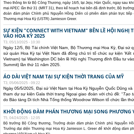
Theo thông tin từ Bộ Công Thương, ngày 16/5, tại Jeju, Hàn Quốc, ngay sau kh
mại APEC lần thứ 31 (MRT 31), theo kế hoạch hai bên đã định trước, Bộ trưở
đoàn đàm phán Chính phủ Nguyễn Hồng Diên có phiên đàm phán trực tiếp 
Thương mại Hoa Kỳ (USTR) Jamieson Greer.
SỰ KIỆN "CONNECT WITH VIETNAM" BÊN LỀ HỘI NGHỊ
VÀO HOA KỲ 2025
T3, 05/13/2025 - 10:30
Ngày 12/5, Bộ Tài chính Việt Nam, Bộ Thương mại Hoa Kỳ, Đại sứ q
sứ quán Hoa Kỳ tại Việt Nam đã đồng chủ trì tổ chức sự kiện 'Kết 
Vietnam) tại Washington DC bên lề Hội nghị Thượng đỉnh Đầu tư và
Summit) lần thứ 11 năm 2025.
ÁO DÀI VIỆT NAM TẠI SỰ KIỆN THỜI TRANG CỦA MỸ
T3, 05/06/2025 - 09:22
Ngày 05/5/2025, Đại sứ Việt Nam tại Hoa Kỳ Nguyễn Quốc Dũng và 
tham dự sự kiện Gala thời trang Ngoại giao đoàn với chủ đề: “
Tạo t
do Bảo tàng Di tích Nhà Tổng thống Woodrow Wilson tổ chức lần thứ
KHỞI ĐỘNG ĐÀM PHÁN THƯƠNG MẠI SONG PHƯƠNG VI
T5, 04/24/2025 - 12:05
Bộ trưởng Bộ Công thương, Trưởng đoàn đàm phán Chính phủ Nguyễn Hồn
Trưởng đại diện Thương mại Hoa Kỳ Jamieson L. Greer để khởi động đàm phá