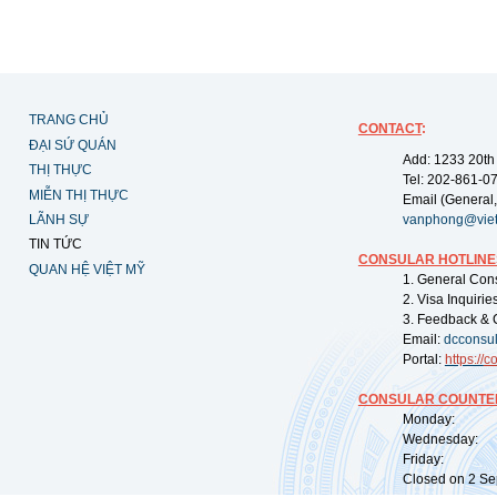
TRANG CHỦ
CONTACT
:
ĐẠI SỨ QUÁN
Add: 1233 20th
THỊ THỰC
Tel: 202-861-0
MIỄN THỊ THỰC
Email (General,
LÃNH SỰ
vanphong@vie
TIN TỨC
CONSULAR HOTLINE
QUAN HỆ VIỆT MỸ
1. General Con
2. Visa Inquiri
3. Feedback & 
Email:
dcconsu
Portal:
https://
co
CONSULAR COUNTER
Monday: 09:
Wednesday: 0
Friday: 09:
Closed on 2 Sep