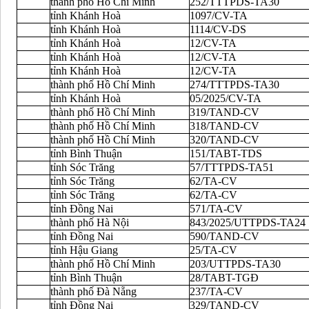
thành phố Hồ Chí Minh
252/TTTPDS-TA30
tỉnh Khánh Hoà
1097/CV-TA
tỉnh Khánh Hoà
1114/CV-DS
tỉnh Khánh Hoà
12/CV-TA
tỉnh Khánh Hoà
12/CV-TA
tỉnh Khánh Hoà
12/CV-TA
thành phố Hồ Chí Minh
274/TTTPDS-TA30
tỉnh Khánh Hoà
05/2025/CV-TA
thành phố Hồ Chí Minh
319/TAND-CV
thành phố Hồ Chí Minh
318/TAND-CV
thành phố Hồ Chí Minh
320/TAND-CV
tỉnh Bình Thuận
151/TABT-TDS
tỉnh Sóc Trăng
57/TTTPDS-TA51
tỉnh Sóc Trăng
62/TA-CV
tỉnh Sóc Trăng
62/TA-CV
tỉnh Đồng Nai
571/TA-CV
thành phố Hà Nội
843/2025/UTTPDS-TA24
tỉnh Đồng Nai
590/TAND-CV
tỉnh Hậu Giang
25/TA-CV
thành phố Hồ Chí Minh
203/UTTPDS-TA30
tỉnh Bình Thuận
28/TABT-TGĐ
thành phố Đà Nẵng
237/TA-CV
tỉnh Đồng Nai
329/TAND-CV