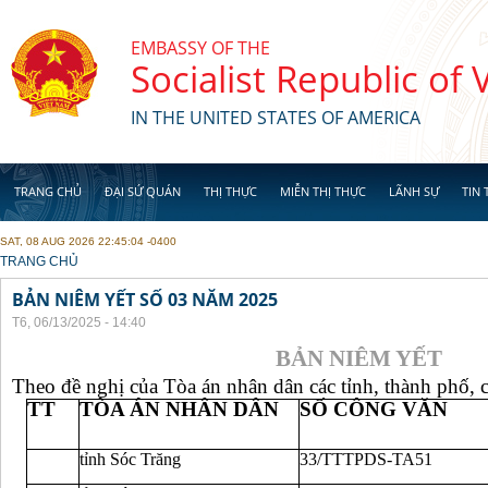
Skip to main content
EMBASSY OF THE
Socialist Republic of
IN THE UNITED STATES OF AMERICA
TRANG CHỦ
ĐẠI SỨ QUÁN
THỊ THỰC
MIỄN THỊ THỰC
LÃNH SỰ
TIN 
SAT, 08 AUG 2026 22:45:04 -0400
YOU ARE HERE
TRANG CHỦ
BẢN NIÊM YẾT SỐ 03 NĂM 2025
T6, 06/13/2025 - 14:40
BẢN NIÊM YẾT
Theo đề nghị của Tòa án nhân dân các tỉnh, thành phố, c
TT
TÒA ÁN NHÂN DÂN
SỐ CÔNG VĂN
tỉnh Sóc Trăng
33/TTTPDS-TA51