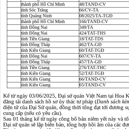
thành phố Hồ Chí Minh
48/TAND-CV
tỉnh Sóc Trăng
66/CV-TA
tỉnh Quảng Ninh
08/2025/TA-TGĐ
thành phố Hồ Chí Minh
166/TAND-CV
tỉnh Đồng Nai
349/TA
tỉnh Đồng Nai
424/TAT-THS
tỉnh Tiền Giang
18/TAT-TDS
tỉnh Đồng Tháp
462/TA-GĐ
tỉnh Kiên Giang
60/TAT-TGĐ
tỉnh Đồng Nai
607/CV-TA
tỉnh Đồng Tháp
457/TA-GĐ
tỉnh Tiền Giang
276/TAT-THC
tỉnh Kiên Giang
52/TAT-TGĐ
tỉnh Kiên Giang
66/TAND-CV
tỉnh Kiên Giang
65/TAND-CV
Kể từ ngày 03/06/2025, Đại sứ quán Việt Nam tại Hoa Kỳ
đăng tải danh sách hồ sơ ủy thác tư pháp (
Danh sách kè
điện tử của Đại Sứ quán, đồng thời tống đạt tới đương sự
cung cấp (nếu có yêu cầu).
Sau 01 tháng kể từ ngày công bố bản niêm yết này và tố
Đại sứ quán sẽ lập biên bản, tổng hợp hồi âm của các đư