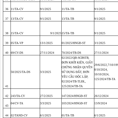
36
11/TA-CV
9/1/2025
11/TA-TB
9/1/2025
37
13/TA-CV
9/1/2025
13/TA-TB
9/1/2025
38
15/TA-CV
9/1/2025
15/TA-TB
9/1/2025
39
05/TA-VP
13/1/2025
01/2025/HNGĐ-ST
3/1/2025
40
69/CV-DS
27/11/2024
70/2024/TB-DS
27/11/2024
02/2022/QĐ-SCBSTB,
ĐƠN KHỞI KIỆN, GIẤY
29/6/2022,7/10/19
CHỨNG NHẬN QUYỀN
8/10/2024,
50/2025/TA-DS
3/3/2025
SỬ DỤNG ĐẤT, ĐƠN
10/10/2024,
YÊU CẦU ĐỘC LẬP,
125/2024/TB-TA
92/2024/TB-TLĐL,
41
125/2024/TB-TA
42
243/TA-CV
27/2/2025
147/2024/HNGĐ-ST
26/12/2024
04/CV-TA
3/3/2025
103/2024/HNGĐ-ST
13/9/2024
43
44
02/TAND-CV
6/1/2025
01/TA-TB
6/1/2025