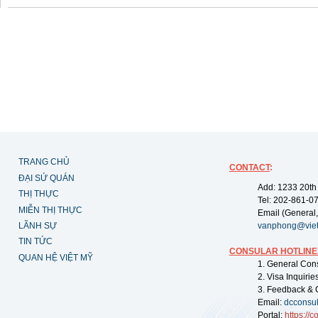
TRANG CHỦ
CONTACT
:
ĐẠI SỨ QUÁN
Add: 1233 20th
THỊ THỰC
Tel: 202-861-0
MIỄN THỊ THỰC
Email (General,
LÃNH SỰ
vanphong@vie
TIN TỨC
CONSULAR HOTLINE
QUAN HỆ VIỆT MỸ
1. General Con
2. Visa Inquiri
3. Feedback & 
Email:
dcconsu
Portal:
https://
co