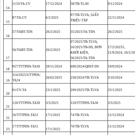
1133/TA-CV
17/12/2024
58/TB-TLAV
9/12/2024
14
97/TB-TLVA, GIẤY
87/TA-CV
6/2/2025
22/11/2024
TRIỆU TẬP
15
57/TABT-TDS
26/2/2025
55/2025/TA-TDS
26/2/2025
16
07/2025/TB-TLVA,
16/2025/TB-DS, ĐƠN
17/2/20255,
56/TABT-TDS
26/2/2025
KHỞI KIỆN,
21/9/2024, 26/2/2
17
56/2025/TA-TDS
957/TTTPDS-TA30
29/11/2024
696/2024/QĐST-DS
19/9/2024
18
314/2025/UTTPDS-
26/02/2025
258/2024/TB-TLVA
3/10/2024
TA24
19
01/CV-TA
23/1/2025
209/2025/TB-TLVA
23/1/2025
20
120/TTTPDS-TA30
3/3/2025
120/TTTPDS-TA30
3/3/2025
21
16/TTTPDS-TA51
17/1/2025
74/TB-TLVA
12/12/2024
22
17/TTTPDS-TA51
70/TB-TLVA
11/12/2024
23
17/1/2025