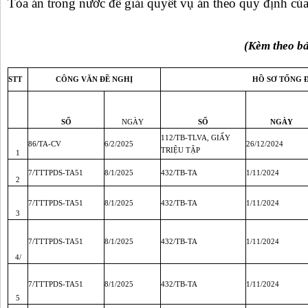
Tòa án trong nước để giải quyết vụ án theo quy định của 
(Kèm theo b
STT
CÔNG VĂN ĐỀ NGHỊ
HỒ SƠ TỐNG 
SỐ
NGÀY
SỐ
NGÀY
112/TB-TLVA, GIẤY
86/TA-CV
6/2/2025
26/12/2024
TRIỆU TẬP
1
7/TTTPDS-TA51
8/1/2025
432/TB-TA
1/11/2024
2
7/TTTPDS-TA51
8/1/2025
432/TB-TA
1/11/2024
3
7/TTTPDS-TA51
8/1/2025
432/TB-TA
1/11/2024
4/
7/TTTPDS-TA51
8/1/2025
432/TB-TA
1/11/2024
5