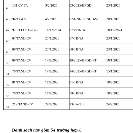
131/CV-TA
3/2/2025
03/2025/HNGĐ
23/1/2025
45
46
94/TA-CV
4/2/2025
02A/2025/HNGĐ-ST
20/1/2025
47
975/TTTPDS-TA30
18/12/2024
975/TB-TA
18/12/2024
67/TAND-CV
23/1/2025
67/TB-TA
23/1/2025
48
68/TAND-CV
23/1/2025
68/TB-TA
23/1/2025
49
69/TAND-CV
14/2/2025
20/2025/HNGĐ-ST
16/1/2025
50
70/TAND-CV
14/2/2025
14/2025/HNGĐ-ST
15/1/2025
51
81/TAND-CV
18/2/2025
81/TB-TA
18/2/2025
52
79/TAND-CV
18/2/2025
79/TB-TA
18/2/2025
53
217/TAND-CV
24/2/2025
13/TA-TB
24/2/2025
54
Danh sách này gồm 54 trường hợp./.