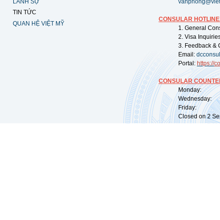
LÃNH SỰ
vanphong@vie
TIN TỨC
CONSULAR HOTLINE
QUAN HỆ VIỆT MỸ
1. General Con
2. Visa Inquiri
3. Feedback & 
Email:
dcconsu
Portal:
https://
co
CONSULAR COUNTER
Monday: 09:
Wednesday: 0
Friday: 09:
Closed on 2 Sep