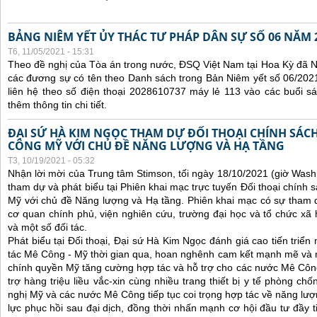
BẢNG NIÊM YẾT ỦY THÁC TƯ PHÁP DÂN SỰ SỐ 06 NĂM 
T6, 11/05/2021 - 15:31
Theo đề nghị của Tòa án trong nước, ĐSQ Việt Nam tại Hoa Kỳ đã Ni
các đương sự có tên theo Danh sách trong Bản Niêm yết số 06/2021
liên hệ theo số điện thoại 2028610737 máy lẻ 113 vào các buổi sá
thêm thông tin chi tiết.
ĐẠI SỨ HÀ KIM NGỌC THAM DỰ ĐỐI THOẠI CHÍNH SÁCH
CÔNG MỸ VỚI CHỦ ĐỀ NĂNG LƯỢNG VÀ HẠ TẦNG
T3, 10/19/2021 - 05:32
Nhận lời mời của Trung tâm Stimson, tối ngày 18/10/2021 (giờ Wash
tham dự và phát biểu tại Phiên khai mạc trực tuyến Đối thoại chính 
Mỹ với chủ đề Năng lượng và Hạ tầng. Phiên khai mạc có sự tham 
cơ quan chính phủ, viện nghiên cứu, trường đại học và tổ chức x
và một số đối tác.
Phát biểu tại Đối thoại, Đại sứ Hà Kim Ngọc đánh giá cao tiến triể
tác Mê Công - Mỹ thời gian qua, hoan nghênh cam kết mạnh mẽ và 
chính quyền Mỹ tăng cường hợp tác và hỗ trợ cho các nước Mê Công, 
trợ hàng triệu liều vắc-xin cùng nhiều trang thiết bị y tế phòng ch
nghị Mỹ và các nước Mê Công tiếp tục coi trọng hợp tác về năng lượn
lực phục hồi sau đại dịch, đồng thời nhấn mạnh cơ hội đầu tư đầy 