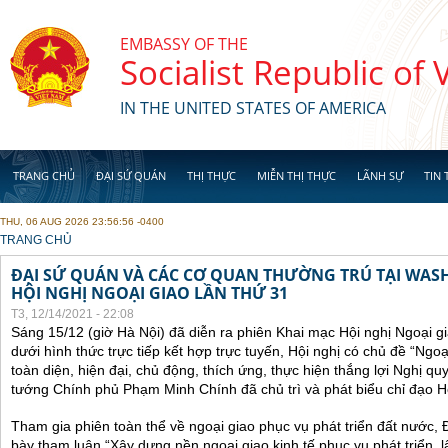
Skip to main content
EMBASSY OF THE
Socialist Republic of
IN THE UNITED STATES OF AMERICA
TRANG CHỦ
ĐẠI SỨ QUÁN
THỊ THỰC
MIỄN THỊ THỰC
LÃNH SỰ
TIN 
THU, 06 AUG 2026 23:56:56 -0400
YOU ARE HERE
TRANG CHỦ
ĐẠI SỨ QUÁN VÀ CÁC CƠ QUAN THƯỜNG TRÚ TẠI WA
HỘI NGHỊ NGOẠI GIAO LẦN THỨ 31
T3, 12/14/2021 - 22:08
Sáng 15/12 (giờ Hà Nội) đã diễn ra phiên Khai mạc Hội nghị Ngoại g
dưới hình thức trực tiếp kết hợp trực tuyến, Hội nghị có chủ đề “Ngo
toàn diện, hiện đại, chủ động, thích ứng, thực hiện thắng lợi Nghị qu
tướng Chính phủ Phạm Minh Chính đã chủ trì và phát biểu chỉ đạo Hộ
Tham gia phiên toàn thể về ngoại giao phục vụ phát triển đất nước, 
bày tham luận “Xây dựng nền ngoại giao kinh tế phục vụ phát triển, 