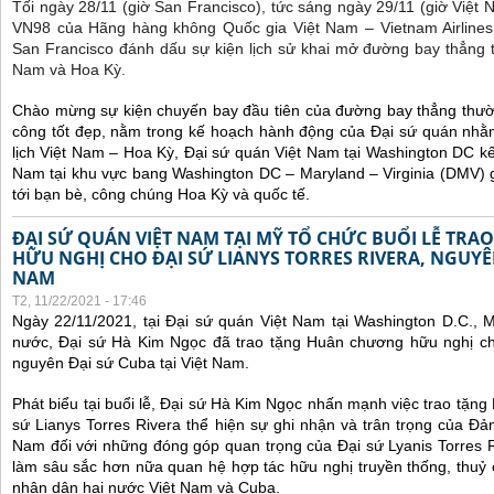
Tối ngày 28/11 (giờ San Francisco), tức sáng ngày 29/11 (giờ Việt
VN98 của Hãng hàng không Quốc gia Việt Nam – Vietnam Airlines
San Francisco đánh dấu sự kiện lịch sử khai mở đường bay thẳng 
Nam và Hoa Kỳ.
Chào mừng sự kiện chuyến bay đầu tiên của đường bay thẳng thườ
công tốt đẹp, nằm trong kế hoạch hành động của Đại sứ quán nhằm
lịch Việt Nam – Hoa Kỳ, Đại sứ quán Việt Nam tại Washington DC kế
Nam tại khu vực bang Washington DC – Maryland – Virginia (DMV) gi
tới bạn bè, công chúng Hoa Kỳ và quốc tế.
ĐẠI SỨ QUÁN VIỆT NAM TẠI MỸ TỔ CHỨC BUỔI LỄ TR
HỮU NGHỊ CHO ĐẠI SỨ LIANYS TORRES RIVERA, NGUYÊN
NAM
T2, 11/22/2021 - 17:46
Ngày 22/11/2021, tại Đại sứ quán Việt Nam tại Washington D.C., 
nước, Đại sứ Hà Kim Ngọc đã trao tặng Huân chương hữu nghị cho
nguyên Đại sứ Cuba tại Việt Nam.
Phát biểu tại buổi lễ, Đại sứ Hà Kim Ngọc nhấn mạnh việc trao tặn
sứ Lianys Torres Rivera thể hiện sự ghi nhận và trân trọng của Đ
Nam đối với những đóng góp quan trọng của Đại sứ Lyanis Torres R
làm sâu sắc hơn nữa quan hệ hợp tác hữu nghị truyền thống, thuỷ
nhân dân hai nước Việt Nam và Cuba.