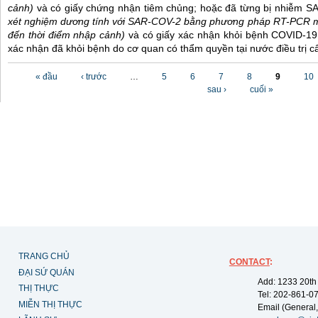
cảnh)
và có giấy chứng nhận tiêm chủng; hoặc đã từng bị nhiễm 
xét nghiệm dương tính với SAR-COV-2 bằng phương pháp RT-PCR m
đến thời điểm nhập cảnh)
và có giấy xác nhận khỏi bệnh COVID-19
xác nhận đã khỏi bệnh do cơ quan có thẩm quyền tại nước điều trị c
Các trang
« đầu
‹ trước
…
5
6
7
8
9
10
sau ›
cuối »
TRANG CHỦ
CONTACT
:
ĐẠI SỨ QUÁN
Add: 1233 20th
THỊ THỰC
Tel: 202-861-0
MIỄN THỊ THỰC
Email (General,