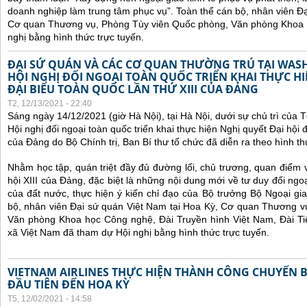
doanh nghiệp làm trung tâm phục vụ”.
Toàn thể cán bộ, nhân viên Đạ
Cơ quan Thương vụ, Phòng Tùy viên Quốc phòng, Văn phòng Khoa 
nghị bằng hình thức trực tuyến.
ĐẠI SỨ QUÁN VÀ CÁC CƠ QUAN THƯỜNG TRÚ TẠI WA
HỘI NGHỊ ĐỐI NGOẠI TOÀN QUỐC TRIỂN KHAI THỰC HI
ĐẠI BIỂU TOÀN QUỐC LẦN THỨ XIII CỦA ĐẢNG
T2, 12/13/2021 - 22:40
Sáng ngày 14/12/2021 (giờ Hà Nội), tại Hà Nội, dưới sự chủ trì của
Hội nghị đối ngoại toàn quốc
triển khai thực hiện Nghị quyết Đại hội đ
của Đảng do Bộ Chính trị, Ban Bí thư tổ chức đã diễn ra theo hình thứ
Nhằm học tập, quán triệt đầy đủ đường lối, chủ trương, quan điểm 
hội XIII của Đảng, đặc biệt là những nội dung mới về tư duy đổi ngoạ
của đất nước, thực hiện ý kiến chỉ đạo của Bộ trưởng Bộ Ngoại gi
bộ, nhân viên Đại sứ quán Việt Nam tại Hoa Kỳ, Cơ quan Thương v
Văn phòng Khoa học Công nghệ, Đài Truyền hình Việt Nam, Đài Ti
xã Việt Nam đã tham dự Hội nghị bằng hình thức trực tuyến.
VIETNAM AIRLINES THỰC HIỆN THÀNH CÔNG CHUYẾN 
ĐẦU TIÊN ĐẾN HOA KỲ
T5, 12/02/2021 - 14:58