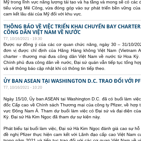
Mỹ trong lĩnh vực năng lượng tái tạo và hạ tầng và mong sẽ có các 
tiểu vùng Mê Công, vừa đóng góp vào sự phát triển bền vững của 
cam kết lâu dài của Mỹ đối với khu vực.
THÔNG BÁO VỀ VIỆC TRIỂN KHAI CHUYẾN BAY CHARTE
CÔNG DÂN VIỆT NAM VỀ NƯỚC
T7, 10/16/2021 - 19:30
Được sự đồng ý của các cơ quan chức năng, ngày 30 – 31/10/20
đơn vị được chỉ định của Hãng Hàng không Việt Nam (Vietnam Ai
charter - thương mại đưa công dân Việt Nam về nước từ Hoa Kỳ.
Chính phủ đưa công dân về nước, Đại sứ quán vẫn tiếp tục tổng hợp
và sẽ thông báo cập nhật khi có thông tin tiếp theo.
ỦY BAN ASEAN TẠI WASHINGTON D.C. TRAO ĐỔI VỚI PF
T7, 10/16/2021 - 10:20
Ngày 15/10, Ủy ban ASEAN tại Washington D.C. đã có buổi làm việ
đốc Cấp cao về Chính sách Thương mại của công ty Pfizer, về hợp t
vực Đông Nam Á. Tham dự buổi làm việc có Đại sứ và đại diện của
Kỳ. Đại sứ Hà Kim Ngọc đã tham dự sự kiện này.
Phát biểu tại buổi làm việc, Đại sứ Hà Kim Ngọc đánh giá cao sự hỗ 
đề nghị Pfizer thực hiện cam kết với Lãnh đạo cấp cao Việt Nam cu
trong năm 2021 và tiếp tục trao đổi với các cơ quan Việt Nam về v