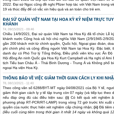
2022. Đại sứ Ngọc cũng đề nghị Pfizer hợp tác với Việt Nam trong việ
19 và thúc đẩy để có vắc xin hiệu quả và an toàn cho trẻ em.
ĐẠI SỨ QUÁN VIỆT NAM TẠI HOA KỲ KỶ NIỆM TRỰC TU
KHÁNH
T4, 09/15/2021 - 09:46
Chiều 14/9/2021, Đại sứ quán Việt Nam tại Hoa Kỳ đã tổ chức Lễ 
khánh nước Cộng hoà xã hội chủ nghĩa Việt Nam (2/9/1945-2/9/202
gần 200 khách mời từ chính quyền, Quốc hội, Ngoại giao đoàn, doan
phi chính phủ và cộng đồng người Việt Nam tại Hoa Kỳ. Đặc biệt,
danh dự có Phó Trợ lý Tổng thống, Điều phối viên khu vực Ấn Đ
Hội đồng An ninh Quốc gia Hoa Kỳ Kurt Campbell và Hạ nghị sĩ Ami B
tịch Tiểu ban Châu Á - Thái Bình Dương - Trung Á và Không phổ bi
ngoại Hạ viện Hoa Kỳ.
THÔNG BÁO VỀ VIỆC GIẢM THỜI GIAN CÁCH LY KHI NH
T6, 08/13/2021 - 11:40
Theo công văn số 6288/BYT-MT ngày 04/08/2021 của Bộ Y tế, ngư
giảm thời gian cách ly y tế tập trung còn 07 ngày (và tiếp tục theo d
nếu đáp ứng đủ các điều kiện sau:
(i)
Có kết quả xét nghiệm â
phương pháp RT-PCR/RT-LAMP) trong vòng 72 giờ trước khi xuất 
quyền của nước thực hiện xét nghiệm cấp chứng nhận;
(ii)
Đã tiêm 
(liều cuối cùng tiêm trong thời gian ít nhất 14 ngày và không quá 1