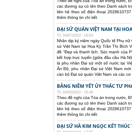
Theo đề nghị của Tòa án trong nước, ĐS
các đương sự có tên theo Danh sách tr
liên hệ theo số điện thoại 2028610737
thêm thông tin chi tiết.
ĐẠI SỨ QUÁN VIỆT NAM TẠI HO
T2, 03/07/2022 - 16:03
Nhân dịp kỷ niệm ngày Quốc tế Phụ nữ 0
sứ Việt Nam tại Hoa Kỳ Trần Thị Bích V
đề “Đẹp và thanh lịch: Sức mạnh của Ph
kết hợp trực tuyến (giữa đầu cầu Hà N
là phu nhân Đại sứ một số nước tại V
Ấn Độ, phu nhân Đại sứ Việt Nam mới 
cán bộ Đại sứ quán Việt Nam và các cơ
BẢNG NIÊM YẾT ỦY THÁC TƯ PH
T5, 03/03/2022 - 15:49
Theo đề nghị của Tòa án trong nước, ĐS
các đương sự có tên theo Danh sách tr
liên hệ theo số điện thoại 2028610737
thêm thông tin chi tiết.
ĐẠI SỨ HÀ KIM NGỌC KẾT THÚC