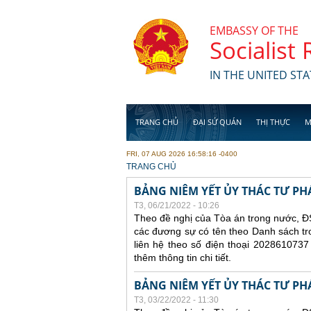
Skip to main content
EMBASSY OF THE
Socialist
IN THE UNITED STA
TRANG CHỦ
ĐẠI SỨ QUÁN
THỊ THỰC
M
FRI, 07 AUG 2026 16:58:16 -0400
YOU ARE HERE
TRANG CHỦ
BẢNG NIÊM YẾT ỦY THÁC TƯ PH
T3, 06/21/2022 - 10:26
Theo đề nghị của Tòa án trong nước, ĐS
các đương sự có tên theo Danh sách tr
liên hệ theo số điện thoại 2028610737
thêm thông tin chi tiết.
BẢNG NIÊM YẾT ỦY THÁC TƯ PH
T3, 03/22/2022 - 11:30