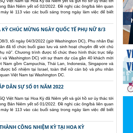
Q Việt Nam tại Hoa Kỳ đã Niêm yết và gửi hồ sơ ủy thác tới
ong Bản Niêm yết số 02/2022. Đề nghị các ông/bà liên quan
 máy lẻ 113 vào các buổi sáng trong ngày làm việc để biết
A KỲ CHÚC MỪNG NGÀY QUỐC TẾ PHỤ NỮ 8/3
8/3, tối ngày 04/3/2022 (giờ Washington DC), Phu nhân Đại
ân đã tổ chức buổi giao lưu và sinh hoạt chuyên đề với chủ
ụ nữ”. Chương trình được tổ chức theo hình thức trực tiếp
ội và Washington DC) với sự tham dự của gần 40 khách mời
iệt Nam gồm Campuchia, Thái Lan, Indonesia, Singapore và
được bổ nhiệm tại Israel, toàn thể nữ cán bộ và phu nhân
 quan Việt Nam tại Washington DC.
ÁP DÂN SỰ SỐ 01 NĂM 2022
Q Việt Nam tại Hoa Kỳ đã Niêm yết và gửi hồ sơ ủy thác tới
ong Bản Niêm yết số 01/2022. Đề nghị các ông/bà liên quan
 máy lẻ 113 vào các buổi sáng trong ngày làm việc để biết
 THÀNH CÔNG NHIỆM KỲ TẠI HOA KỲ