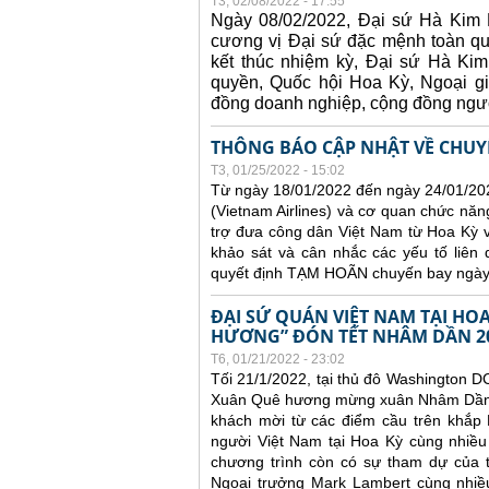
T3, 02/08/2022 - 17:55
Ngày 08/02/2022, Đại sứ Hà Kim N
cương vị Đại sứ đặc mệnh toàn 
kết thúc nhiệm kỳ, Đại sứ Hà Kim
quyền, Quốc hội Hoa Kỳ, Ngoại gi
đồng doanh nghiệp, cộng đồng ngườ
THÔNG BÁO CẬP NHẬT VỀ CHUYẾ
T3, 01/25/2022 - 15:02
Từ ngày 18/01/2022 đến ngày 24/01/20
(Vietnam Airlines) và cơ quan chức nă
trợ đưa công dân Việt Nam từ Hoa Kỳ 
khảo sát và cân nhắc các yếu tố liên
quyết định TẠM HOÃN chuyến bay ngày
ĐẠI SỨ QUÁN VIỆT NAM TẠI H
HƯƠNG” ĐÓN TẾT NHÂM DẦN 2
T6, 01/21/2022 - 23:02
Tối 21/1/2022, tại thủ đô Washington D
Xuân Quê hương mừng xuân Nhâm Dần 20
khách mời từ các điểm cầu trên khắp 
người Việt Nam tại Hoa Kỳ cùng nhiều
chương trình còn có sự tham dự của t
Ngoại trưởng Mark Lambert cùng nhiều