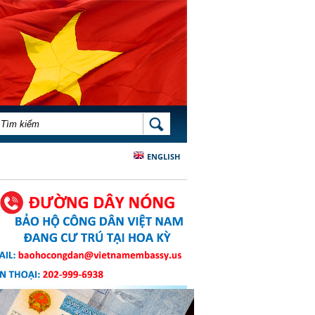
BIỂU MẪU TÌM KIẾM
TÌM KIẾM
ENGLISH