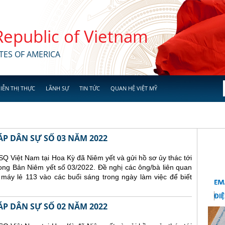
 Republic of Vietnam
TES OF AMERICA
IỄN THỊ THỰC
LÃNH SỰ
TIN TỨC
QUAN HỆ VIỆT MỸ
ÁP DÂN SỰ SỐ 03 NĂM 2022
Q Việt Nam tại Hoa Kỳ đã Niêm yết và gửi hồ sơ ủy thác tới
ong Bản Niêm yết số 03/2022. Đề nghị các ông/bà liên quan
 máy lẻ 113 vào các buổi sáng trong ngày làm việc để biết
ÁP DÂN SỰ SỐ 02 NĂM 2022