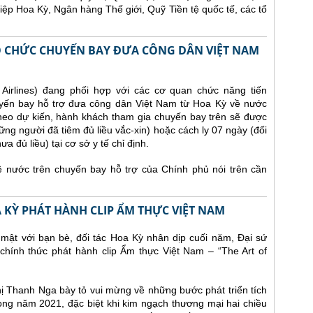
iệp Hoa Kỳ, Ngân hàng Thế giới, Quỹ Tiền tệ quốc tế, các tổ
TỔ CHỨC CHUYẾN BAY ĐƯA CÔNG DÂN VIỆT NAM
irlines) đang phối hợp với các cơ quan chức năng tiến
yến bay hỗ trợ đưa công dân Việt Nam từ Hoa Kỳ về nước
heo dự kiến, hành khách tham gia chuyến bay trên sẽ được
ững người đã tiêm đủ liều vắc-xin) hoặc cách ly 07 ngày (đối
 đủ liều) tại cơ sở y tế chỉ định.
nước trên chuyến bay hỗ trợ của Chính phủ nói trên cần
A KỲ PHÁT HÀNH CLIP ẨM THỰC VIỆT NAM
 mật với bạn bè, đối tác Hoa Kỳ nhân dịp cuối năm, Đại sứ
chính thức phát hành clip Ẩm thực Việt Nam – “The Art of
Thị Thanh Nga bày tỏ vui mừng về những bước phát triển tích
ng năm 2021, đặc biệt khi kim ngạch thương mại hai chiều