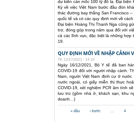
dự kiến cán mốc 100 tỷ đô la. Đại biện
Kỳ về việc Việt Nam bước đầu đón khác
thác đường bay thẳng San Francisco – 
quốc tế và có các quy định mới về cách
Đại biện Hoàng Thị Thanh Nga cũng gửi
trợ, đóng góp trong năm qua đối với vi
cả các lĩnh vực, đặc biệt là những hợp
19.
QUY ĐỊNH MỚI VỀ NHẬP CẢNH V
T6, 12/17/2021 - 14:10
Ngày 16/12/2021, Bộ Y tế đã ban hà
COVID-19 đối với người nhập cảnh. Th
Nam, người Việt Nam định cư ở nước n
nước ngoài, có giấy miễn thị thực hoặc
COVID-19, xét nghiệm PCR âm tính sẽ k
lưu trú (gồm nhà ở, khách sạn, khu n
doanh…)
Các trang
« đầu
‹ trước
…
4