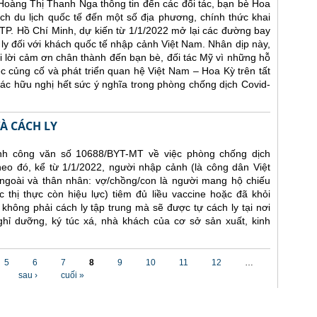
 Hoàng Thị Thanh Nga thông tin đến các đối tác, bạn bè Hoa
h du lịch quốc tế đến một số địa phương, chính thức khai
TP. Hồ Chí Minh, dự kiến từ 1/1/2022 mở lại các đường bay
 ly đối với khách quốc tế nhập cảnh Việt Nam. Nhân dịp này,
 lời cảm ơn chân thành đến bạn bè, đối tác Mỹ vì những hỗ
ệc củng cố và phát triển quan hệ Việt Nam – Hoa Kỳ trên tất
 tác hữu nghị hết sức ý nghĩa trong phòng chống dịch Covid-
À CÁCH LY
nh công văn số 10688/BYT-MT về việc phòng chống dịch
eo đó, kể từ 1/1/2022, người nhập cảnh (là công dân Việt
goài và thân nhân: vợ/chồng/con là người mang hộ chiếu
 thị thực còn hiệu lực) tiêm đủ liều vaccine hoặc đã khỏi
hông phải cách ly tập trung mà sẽ được tự cách ly tại nơi
ghỉ dưỡng, ký túc xá, nhà khách của cơ sở sản xuất, kinh
5
6
7
8
9
10
11
12
…
sau ›
cuối »