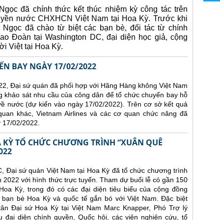
gọc đã chính thức kết thúc nhiệm kỳ công tác trên
quyền nước CHXHCN Việt Nam tại Hoa Kỳ.
Trước khi
 Ngọc đã chào từ biệt các bạn bè, đối tác từ chính
ao Đoàn tại Washington DC, đại diện học giả, cộng
i Việt tại Hoa Kỳ.
N BAY NGÀY 17/02/2022
22, Đại sứ quán đã phối hợp với Hãng Hàng không Việt Nam
ng khảo sát nhu cầu của công dân để tổ chức chuyến bay hỗ
về nước (dự kiến vào ngày 17/02/2022).
Trên cơ sở kết quả
 quan khác, Vietnam Airlines và các cơ quan chức năng đã
 17/02/2022.
OA KỲ TỔ CHỨC CHƯƠNG TRÌNH “XUÂN QUÊ
022
C, Đại sứ quán Việt Nam tại Hoa Kỳ đã tổ chức chương trình
22 với hình thức trực tuyến. Tham dự buổi lễ có gần 150
Hoa Kỳ, trong đó có các đại diện tiêu biểu của cộng đồng
 bạn bè Hoa Kỳ và quốc tế gắn bó với Việt Nam. Đặc biệt
ân Đại sứ Hoa Kỳ tại Việt Nam Marc Knapper, Phó Trợ lý
 đại diện chính quyền, Quốc hội, các viện nghiên cứu, tổ