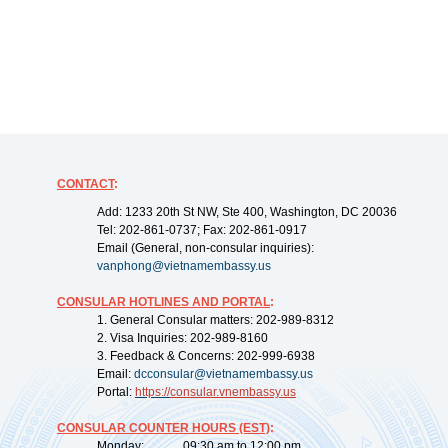
CONTACT
:
Add: 1233 20th St NW, Ste 400, Washington, DC 20036
Tel: 202-861-0737; Fax: 202-861-0917
Email (General, non-consular inquiries):
vanphong@vietnamembassy.us
CONSULAR HOTLINES AND PORTAL
:
1. General Consular matters: 202-989-8312
2. Visa Inquiries: 202-989-8160
3. Feedback & Concerns: 202-999-6938
Email:
dcconsular@vietnamembassy.us
Portal:
https://
consular.vnembassy.us
CONSULAR COUNTER HOURS (EST)
:
Monday: 09:30 am to 12:00 pm