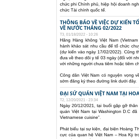
chức phi Chính phủ, hiệp hội doanh ngh
chức Tài chính quốc tế.
THÔNG BÁO VỀ VIỆC DỰ KIẾN 
VỀ NƯỚC THÁNG 02/2022
T3, 01/18/2022 - 10:26
Hãng Hàng không Việt Nam (Vietnam A
hành khảo sát nhu cầu để tổ chức chu
(dự kiến vào ngày 17/02/2022).
Cũng t
đưa về theo dõi y tế 03 ngày (đối với nh
với những người chưa tiêm hoặc tiêm chưa
Công dân Việt Nam có nguyện vọng về 
sớm đăng ký theo đường link dưới đây.
ĐẠI SỨ QUÁN VIỆT NAM TẠI HO
T2, 12/20/2021 - 23:34
Ngày 20/12/2021, tại buổi gặp gỡ thân
quán Việt Nam tại Washington D.C đã 
Vietnamese cuisine”.
Phát biểu tại sự kiện, đại biện Hoàng 
cực của quan hệ Việt Nam – Hoa Kỳ tro