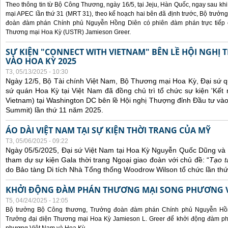
Theo thông tin từ Bộ Công Thương, ngày 16/5, tại Jeju, Hàn Quốc, ngay sau kh
mại APEC lần thứ 31 (MRT 31), theo kế hoạch hai bên đã định trước, Bộ trưở
đoàn đàm phán Chính phủ Nguyễn Hồng Diên có phiên đàm phán trực tiếp 
Thương mại Hoa Kỳ (USTR) Jamieson Greer.
SỰ KIỆN "CONNECT WITH VIETNAM" BÊN LỀ HỘI NGHỊ
VÀO HOA KỲ 2025
T3, 05/13/2025 - 10:30
Ngày 12/5, Bộ Tài chính Việt Nam, Bộ Thương mại Hoa Kỳ, Đại sứ q
sứ quán Hoa Kỳ tại Việt Nam đã đồng chủ trì tổ chức sự kiện 'Kết 
Vietnam) tại Washington DC bên lề Hội nghị Thượng đỉnh Đầu tư và
Summit) lần thứ 11 năm 2025.
ÁO DÀI VIỆT NAM TẠI SỰ KIỆN THỜI TRANG CỦA MỸ
T3, 05/06/2025 - 09:22
Ngày 05/5/2025, Đại sứ Việt Nam tại Hoa Kỳ Nguyễn Quốc Dũng và 
tham dự sự kiện Gala thời trang Ngoại giao đoàn với chủ đề: “
Tạo t
do Bảo tàng Di tích Nhà Tổng thống Woodrow Wilson tổ chức lần thứ
KHỞI ĐỘNG ĐÀM PHÁN THƯƠNG MẠI SONG PHƯƠNG VI
T5, 04/24/2025 - 12:05
Bộ trưởng Bộ Công thương, Trưởng đoàn đàm phán Chính phủ Nguyễn Hồn
Trưởng đại diện Thương mại Hoa Kỳ Jamieson L. Greer để khởi động đàm phá