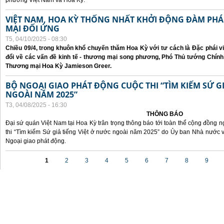
phương Việt Nam và Hoa Kỳ.
VIỆT NAM, HOA KỲ THỐNG NHẤT KHỞI ĐỘNG ĐÀM P
MẠI ĐỐI ỨNG
T5, 04/10/2025 - 08:30
Chiều 09/4, trong khuôn khổ chuyến thăm Hoa Kỳ với tư cách là Đặc phái v
đổi về các vấn đề kinh tế - thương mại song phương, Phó Thủ tướng Chín
Thương mại Hoa Kỳ Jamieson Greer.
BỘ NGOẠI GIAO PHÁT ĐỘNG CUỘC THI “TÌM KIẾM SỨ GI
NGOÀI NĂM 2025”
T3, 04/08/2025 - 16:30
THÔNG BÁO
Đại sứ quán Việt Nam tại Hoa Kỳ trân trọng thông báo tới toàn thể cộng đồng n
thi “Tìm kiếm Sứ giả tiếng Việt ở nước ngoài năm 2025” do Ủy ban Nhà nước 
Ngoại giao phát động.
Các trang
1
2
3
4
5
6
7
8
9