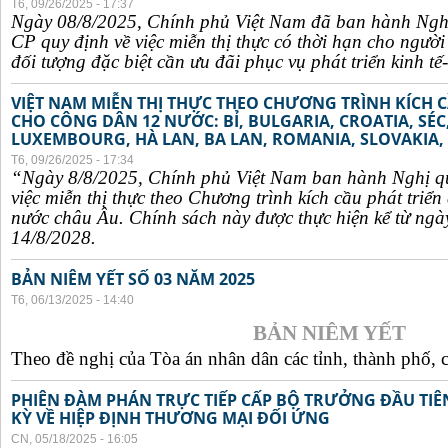
T6, 09/26/2025 - 17:37
Ngày 08/8/2025, Chính phủ Việt Nam đã ban hành Ngh
CP quy định về việc miễn thị thực có thời hạn cho ngườ
đối tượng đặc biệt cần ưu đãi phục vụ phát triển kinh tế-
VIỆT NAM MIỄN THỊ THỰC THEO CHƯƠNG TRÌNH KÍCH C
CHO CÔNG DÂN 12 NƯỚC: BỈ, BULGARIA, CROATIA, SÉ
LUXEMBOURG, HÀ LAN, BA LAN, ROMANIA, SLOVAKIA, 
T6, 09/26/2025 - 17:34
“Ngày 8/8/2025, Chính phủ Việt Nam ban hành Nghị q
việc miễn thị thực theo Chương trình kích cầu phát triể
nước châu Âu. Chính sách này được thực hiện kể từ ngà
14/8/2028.
BẢN NIÊM YẾT SỐ 03 NĂM 2025
T6, 06/13/2025 - 14:40
BẢN NIÊM YẾT
Theo đề nghị của Tòa án nhân dân các tỉnh, thành phố, c
PHIÊN ĐÀM PHÁN TRỰC TIẾP CẤP BỘ TRƯỞNG ĐẦU TIÊN
KỲ VỀ HIỆP ĐỊNH THƯƠNG MẠI ĐỐI ỨNG
CN, 05/18/2025 - 16:05