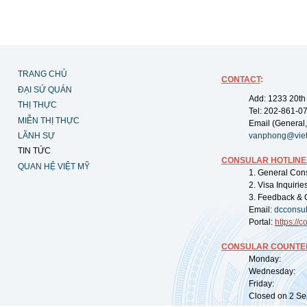
TRANG CHỦ
CONTACT
:
ĐẠI SỨ QUÁN
Add: 1233 20th
THỊ THỰC
Tel: 202-861-0
MIỄN THỊ THỰC
Email (General,
LÃNH SỰ
vanphong@vie
TIN TỨC
CONSULAR HOTLINE
QUAN HỆ VIỆT MỸ
1. General Con
2. Visa Inquiri
3. Feedback & 
Email:
dcconsu
Portal:
https://
co
CONSULAR COUNTER
Monday: 09:
Wednesday: 0
Friday: 09:
Closed on 2 Sep