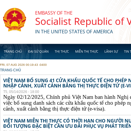
Skip to main content
EMBASSY OF THE
Socialist Republic of
IN THE UNITED STATES OF AMERICA
TRANG CHỦ
ĐẠI SỨ QUÁN
THỊ THỰC
MIỄN THỊ THỰC
LÃNH SỰ
TIN 
FRI, 07 AUG 2026 00:19:43 -0400
YOU ARE HERE
TRANG CHỦ
VIỆT NAM BỔ SUNG 41 CỬA KHẨU QUỐC TẾ CHO PHÉP
NHẬP CẢNH, XUẤT CẢNH BẰNG THỊ THỰC ĐIỆN TỬ (E-VI
T5, 05/14/2026 - 18:00
Ngày 02/12/2025, Chính phủ Việt Nam ban hành Nghị 
việc bổ sung danh sách các cửa khẩu quốc tế cho phép 
cảnh, xuất cảnh bằng thị thực điện tử (e-visa).
VIỆT NAM MIỄN THỊ THỰC CÓ THỜI HẠN CHO NGƯỜI N
ĐỐI TƯỢNG ĐẶC BIỆT CẦN ƯU ĐÃI PHỤC VỤ PHÁT TRIỂN 