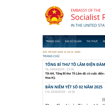
Skip to main content
EMBASSY OF THE
Socialist
IN THE UNITED STA
TRANG CHỦ
ĐẠI SỨ QUÁN
THỊ THỰC
M
SAT, 08 AUG 2026 11:18:14 -0400
YOU ARE HERE
TRANG CHỦ
TỔNG BÍ THƯ TÔ LÂM ĐIỆN ĐÀ
T6, 04/04/2025 - 23:30
Tối 4/4, Tổng Bí thư Tô Lâm đã có cuộc điệ
Hoa Kỳ.
BẢN NIÊM YẾT SỐ 02 NĂM 2025
CN, 03/30/2025 - 19:30
B