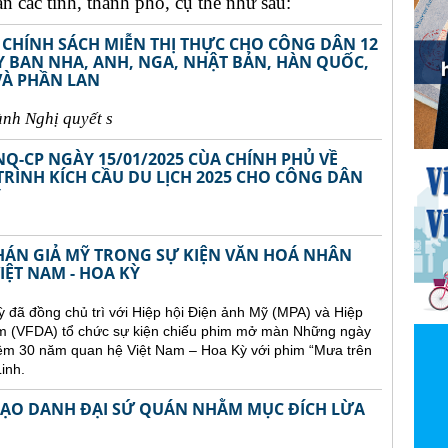
 các tỉnh, thành phố, cụ thể như sau:
 CHÍNH SÁCH MIỄN THỊ THỰC CHO CÔNG DÂN 12
TÂY BAN NHA, ANH, NGA, NHẬT BẢN, HÀN QUỐC,
VÀ PHẦN LAN
ành Ngh
ị
quy
ế
t s
NQ-CP NGÀY 15/01/2025 CÙA CHÍNH PHỦ VỀ
RÌNH KÍCH CẦU DU LỊCH 2025 CHO CÔNG DÂN
Ÿ
KHÁN GIẢ MỸ TRONG SỰ KIỆN VĂN HOÁ NHÂN
IỆT NAM - HOA KỲ
ỳ đã đồng chủ trì với Hiệp hội Điện ảnh Mỹ (MPA) và Hiệp
 Nam (VFDA) tổ chức sự kiện chiếu phim mở màn Những ngày
niệm 30 năm quan hệ Việt Nam – Hoa Kỳ với phim “Mưa trên
inh.
 MẠO DANH ĐẠI SỨ QUÁN NHẰM MỤC ĐÍCH LỪA