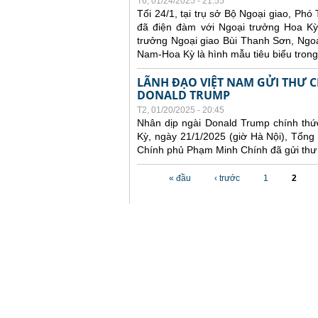
T6, 01/24/2025 - 21:55
Tối 24/1, tại trụ sở Bộ Ngoại giao, Ph
đã điện đàm với Ngoại trưởng Hoa Kỳ
trưởng Ngoại giao Bùi Thanh Sơn, Ngo
Nam-Hoa Kỳ là hình mẫu tiêu biểu trong
LÃNH ĐẠO VIỆT NAM GỬI THƯ 
DONALD TRUMP
T2, 01/20/2025 - 20:45
Nhân dịp ngài Donald Trump chính th
Kỳ, ngày 21/1/2025 (giờ Hà Nội), Tổn
Chính phủ Phạm Minh Chính đã gửi thư
Các trang
« đầu
‹ trước
1
2