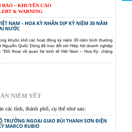
 BÁO – KHUYẾN CÁO
LERT & WARNING
VIỆT NAM – HOA KỲ NHÂN DỊP KỶ NIỆM 30 NĂM
AI NƯỚC
trong khuôn khổ các hoạt động kỷ niệm 30 năm bình thường
ứ Nguyễn Quốc Dũng đã trao đổi với Hiệp hội doanh nghiệp
“Đối thoại về quan hệ kinh tế Việt Nam – Hoa Kỳ: chặng
.
ẢN NIÊM YẾT
 các tỉnh, thành phố, cụ thể như sau:
Ộ TRƯỞNG NGOẠI GIAO BÙI THANH SƠN ĐIỆN
KỲ MARCO RUBIO