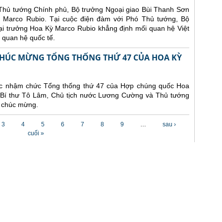
ó Thủ tướng Chính phủ, Bộ trưởng Ngoại giao Bùi Thanh Sơn
 Marco Rubio. Tại cuộc điện đàm với Phó Thủ tướng, Bộ
ại trưởng Hoa Kỳ Marco Rubio khẳng định mối quan hệ Việt
 quan hệ quốc tế.
CHÚC MỪNG TỔNG THỐNG THỨ 47 CỦA HOA KỲ
ức nhậm chức Tổng thống thứ 47 của Hợp chúng quốc Hoa
g Bí thư Tô Lâm, Chủ tịch nước Lương Cường và Thủ tướng
 chúc mừng.
3
4
5
6
7
8
9
…
sau ›
cuối »