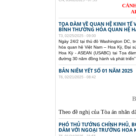
CN, 03/02/2025 - 07:53
CẢNH
A
TỌA ĐÀM VỀ QUAN HỆ KINH TẾ 
BÌNH THƯỜNG HÓA QUAN HỆ H
T3, 02/25/2025 - 09:00
Ngày 24/2 tại thủ đô Washington DC, 
hóa quan hệ Việt Nam – Hoa Kỳ, Đại s
Hoa Kỳ - ASEAN (USABC) tại Tọa đàm 
đường 30 năm đồng hành và phát triển”
BẢN NIÊM YẾT SỐ 01 NĂM 2025
T6, 02/21/2025 - 08:42
B
Theo đề nghị của Tòa án nhân dân
PHÓ THỦ TƯỚNG CHÍNH PHỦ, B
ĐÀM VỚI NGOẠI TRƯỞNG HOA 