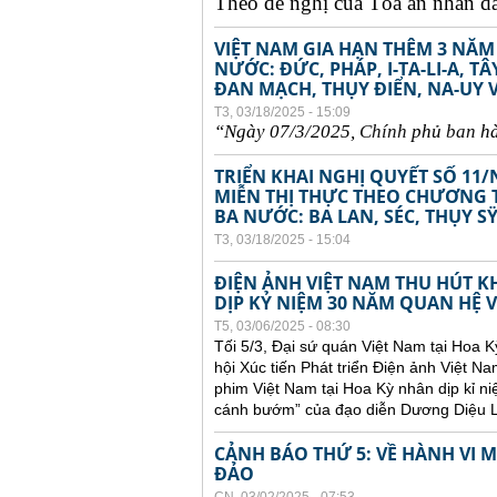
Theo đề nghị của Tòa án nhân dân
VIỆT NAM GIA HẠN THÊM 3 NĂM
NƯỚC: ĐỨC, PHÁP, I-TA-LI-A, 
ĐAN MẠCH, THỤY ĐIỂN, NA-UY 
T3, 03/18/2025 - 15:09
“Ngày 07/3/2025,
Chính
ph
ủ
ban
h
TRIỂN KHAI NGHỊ QUYẾT SỐ 11/
MIỄN THỊ THỰC THEO CHƯƠNG T
BA NƯỚC: BA LAN, SÉC, THỤY S
T3, 03/18/2025 - 15:04
ĐIỆN ẢNH VIỆT NAM THU HÚT 
DỊP KỶ NIỆM 30 NĂM QUAN HỆ V
T5, 03/06/2025 - 08:30
Tối 5/3, Đại sứ quán Việt Nam tại Hoa K
hội Xúc tiến Phát triển Điện ảnh Việt
phim Việt Nam tại Hoa Kỳ nhân dịp kỉ 
cánh bướm” của đạo diễn Dương Diệu L
CẢNH BÁO THỨ 5: VỀ HÀNH VI
ĐẢO