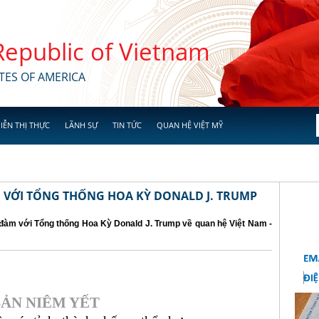
 Republic of Vietnam
TES OF AMERICA
IỄN THỊ THỰC
LÃNH SỰ
TIN TỨC
QUAN HỆ VIỆT MỸ
M VỚI TỔNG THỐNG HOA KỲ DONALD J. TRUMP
n đàm với Tổng thống Hoa Kỳ Donald J. Trump về quan hệ Việt Nam -
ẢN NIÊM YẾT