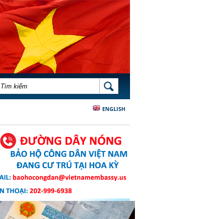
BIỂU MẪU TÌM KIẾM
TÌM KIẾM
ENGLISH