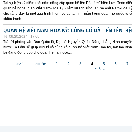
Tại sự kiện kỷ niệm một năm nâng cấp quan hệ lên Đối tác Chiến lược Toàn diện
quan hệ ngoại giao Việt Nam-Hoa Kỳ, điểm lại lịch sử quan hệ Việt Nam-Hoa Kỳ
cho rằng đây là một quá trình hiếm có và là hình mẫu trong quan hệ quốc tế
chiến tranh.
QUAN HỆ VIỆT NAM-HOA KỲ: CỦNG CỐ ĐÀ TIẾN LÊN, B
T6, 09/20/2024 - 17:05
Trả lời phỏng vấn Báo Quốc tế, Đại sứ Nguyễn Quốc Dũng khẳng định chuyến 
nước Tô Lâm sẽ giúp duy trì và củng cố quan hệ Việt Nam-Hoa Kỳ, lan tỏa kinh
bè đang đóng góp cho quan hệ hai nước...
Các trang
« đầu
‹ trước
1
2
3
4
5
6
7
cuối »