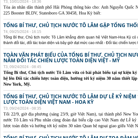
T3, 10/01/2024 - 18:36
Tòa án nhân dân thành phố Hải Phòng thông báo cho:
Anh Nguyễn Quốc Ng
225 Booster BLDV, Statesboro GA 30458, Hoa Kỳ biết:
TỔNG BÍ THƯ, CHỦ TỊCH NƯỚC TÔ LÂM GẶP TỔNG THỐ
T4, 09/25/2024 - 16:15
Tổng Bí thư, Chủ tịch nước Tô Lâm khẳng định quan hệ Việt Nam-Hoa Kỳ có nhi
thành đối tác, đối tác toàn diện và bây giờ đạt mức cao nhất - Đối tác chiến lược 
TOÀN VĂN PHÁT BIỂU CỦA TỔNG BÍ THƯ, CHỦ TỊCH N
NĂM ĐỐI TÁC CHIẾN LƯỢC TOÀN DIỆN VIỆT - MỸ
T3, 09/24/2024 - 08:45
Tổng Bí thư, Chủ tịch nước Tô Lâm vừa có bài phát biểu tại sự kiện 
hệ lên Đối tác chiến lược toàn diện, hướng tới kỷ niệm 30 năm thiết lập
New York, Mỹ.
TỔNG BÍ THƯ, CHỦ TỊCH NƯỚC TÔ LÂM DỰ LỄ KỶ NIỆM 
LƯỢC TOÀN DIỆN VIỆT NAM - HOA KỲ
T3, 09/24/2024 - 08:35
Tối 22/9, giờ địa phương (sáng 23/9, giờ Việt Nam), tại thành phố New Yo
nước Tô Lâm và Phu nhân cùng đoàn đại biểu cấp cao Việt Nam dự Lễ kỷ 
lược toàn diện và hướng tới kỷ niệm 30 năm Quan hệ ngoại giao giữa Việt