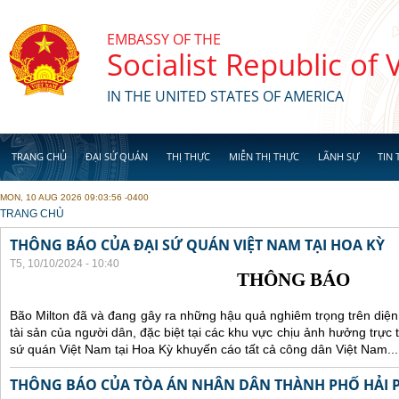
Skip to main content
EMBASSY OF THE
Socialist Republic of
IN THE UNITED STATES OF AMERICA
TRANG CHỦ
ĐẠI SỨ QUÁN
THỊ THỰC
MIỄN THỊ THỰC
LÃNH SỰ
TIN 
MON, 10 AUG 2026 09:03:56 -0400
YOU ARE HERE
TRANG CHỦ
THÔNG BÁO CỦA ĐẠI SỨ QUÁN VIỆT NAM TẠI HOA KỲ
T5, 10/10/2024 - 10:40
THÔNG BÁO
Bão Milton đã và đang gây ra những hậu quả nghiêm trọng trên diện
tài sản của người dân, đặc biệt tại các khu vực chịu ảnh hưởng trực 
sứ quán Việt Nam tại Hoa Kỳ khuyến cáo tất cả công dân Việt Nam...
THÔNG BÁO CỦA TÒA ÁN NHÂN DÂN THÀNH PHỐ HẢI