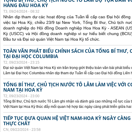
TỔNG BÍ THƯ, CHỦ TỊCH NƯỚC TÔ LÂM DỰ TỌA ĐÀM V
HÀNG ĐẦU HOA KỲ
T3, 09/24/2024 - 08:32
Nhân dịp tham dự các hoạt động của Tuần lễ cấp cao Đại hội đồng
việc tại Hoa Kỳ, chiều 23/9 tại New York, Tổng Bí thư, Chủ tịch 
doanh nghiệp do Hội đồng Doanh nghiệp Hoa Hoa Kỳ - ASEAN (
Kỳ (USCC) và Hội đồng doanh nghiệp vì sự hiểu biết chung (BCIU
Đầu tư và Đại sứ quán Việt Nam tại Hoa Kỳ tổ chức.
TOÀN VĂN PHÁT BIỂU CHÍNH SÁCH CỦA TỔNG BÍ THƯ, 
TẠI ĐẠI HỌC COLUMBIA
T2, 09/23/2024 - 23:15
Đại sứ quán Việt Nam tại Hoa Kỳ xin trân trọng giới thiệu toàn văn bài phát biểu
Lâm tại Đại học Columbia nhân dịp tham dự Tuần lễ cấp cao Đại hội đồng Liên
TỔNG BÍ THƯ, CHỦ TỊCH NƯỚC TÔ LÂM LÀM VIỆC VỚI C
NAM TẠI HOA KỲ
T2, 09/23/2024 - 23:00
Tổng Bí thư, Chủ tịch nước Tô Lâm ghi nhận và đánh giá cao những nỗ lực của t
Việt Nam tại Hoa Kỳ thúc đẩy mối quan hệ hợp tác ngày càng phát triển giữa hai
TIẾP TỤC ĐƯA QUAN HỆ VIỆT NAM-HOA KỲ NGÀY CÀNG 
THỰC CHẤT
CN, 09/22/2024 - 23:58