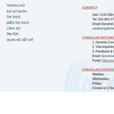
TRANG CHỦ
CONTACT
:
ĐẠI SỨ QUÁN
Add: 1233 20th
THỊ THỰC
Tel: 202-861-0
MIỄN THỊ THỰC
Email (General,
LÃNH SỰ
vanphong@vie
TIN TỨC
CONSULAR HOTLINE
QUAN HỆ VIỆT MỸ
1. General Con
2. Visa Inquiri
3. Feedback & 
Email:
dcconsu
Portal:
https://
co
CONSULAR COUNTER
Monday: 09:
Wednesday: 0
Friday: 09:
Closed on 2 Sep