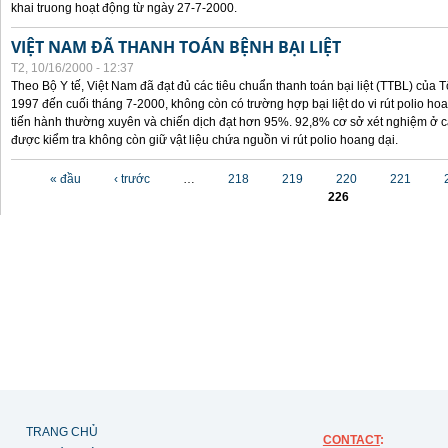
khai truong hoạt động từ ngày 27-7-2000.
VIỆT NAM ĐÃ THANH TOÁN BỆNH BẠI LIỆT
T2, 10/16/2000 - 12:37
Theo Bộ Y tế, Việt Nam đã đạt đủ các tiêu chuẩn thanh toán bại liệt (TTBL) của Tổ
1997 đến cuối tháng 7-2000, không còn có trường hợp bại liệt do vi rút polio h
tiến hành thường xuyên và chiến dịch đạt hơn 95%. 92,8% cơ sở xét nghiệm ở cá
được kiểm tra không còn giữ vật liệu chứa nguồn vi rút polio hoang dại.
Các trang
« đầu
‹ trước
…
218
219
220
221
226
TRANG CHỦ
CONTACT
: