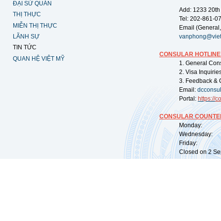
ĐẠI SỨ QUÁN
Add: 1233 20th
THỊ THỰC
Tel: 202-861-0
MIỄN THỊ THỰC
Email (General,
LÃNH SỰ
vanphong@vie
TIN TỨC
CONSULAR HOTLINE
QUAN HỆ VIỆT MỸ
1. General Con
2. Visa Inquiri
3. Feedback & 
Email:
dcconsu
Portal:
https://
co
CONSULAR COUNTER
Monday: 09:
Wednesday: 0
Friday: 09:
Closed on 2 Sep