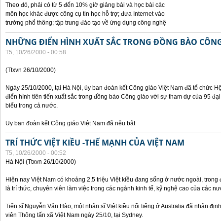
Theo đó, phải có từ 5 đến 10% giờ giảng bài và học bài các
môn học khác được công cụ tin học hỗ trợ; đưa Internet vào
trường phổ thông; tập trung đào tạo về ứng dụng công nghệ
NHỮNG ĐIỂN HÌNH XUẤT SẮC TRONG ĐỒNG BÀO CÔNG
T5, 10/26/2000 - 00:58
(Ttxvn 26/10/2000)
Ngày 25/10/2000, tại Hà Nội, ủy ban đoàn kết Công giáo Việt Nam đã tổ chức H
điển hình tiên tiến xuất sắc trong đồng bào Công giáo với sự tham dự của 95 đại b
biểu trong cả nước.
Uy ban đoàn kết Công giáo Việt Nam đã nêu bật
TRÍ THỨC VIỆT KIỀU -THẾ MẠNH CỦA VIỆT NAM
T5, 10/26/2000 - 00:52
Hà Nội (Ttxvn 26/10/2000)
Hiện nay Việt Nam có khoảng 2,5 triệu Việt kiều đang sống ở nước ngoài, trong đ
là trí thức, chuyên viên làm việc trong các ngành kinh tế, kỹ nghệ cao của các nướ
Tiến sĩ Nguyễn Văn Hào, một nhân sĩ Việt kiều nổi tiếng ở Australia đã nhận địn
viên Thông tấn xã Việt Nam ngày 25/10, tại Sydney.