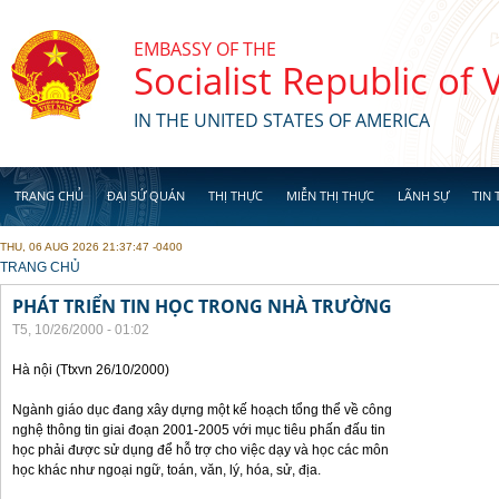
Skip to main content
EMBASSY OF THE
Socialist Republic of
IN THE UNITED STATES OF AMERICA
TRANG CHỦ
ĐẠI SỨ QUÁN
THỊ THỰC
MIỄN THỊ THỰC
LÃNH SỰ
TIN 
THU, 06 AUG 2026 21:37:47 -0400
YOU ARE HERE
TRANG CHỦ
PHÁT TRIỂN TIN HỌC TRONG NHÀ TRƯỜNG
T5, 10/26/2000 - 01:02
Hà nội (Ttxvn 26/10/2000)
Ngành giáo dục đang xây dựng một kế hoạch tổng thể về công
nghệ thông tin giai đoạn 2001-2005 với mục tiêu phấn đấu tin
học phải được sử dụng để hỗ trợ cho việc dạy và học các môn
học khác như ngoại ngữ, toán, văn, lý, hóa, sử, địa.