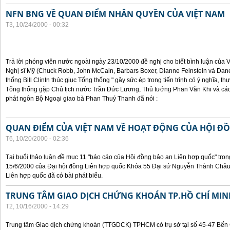
NFN BNG VỀ QUAN ĐIỂM NHÂN QUYỀN CỦA VIỆT NAM
T3, 10/24/2000 - 00:32
Trả lời phóng viên nước ngoài ngày 23/10/2000 đề nghị cho biết bình luận của
Nghị sĩ Mỹ (Chuck Robb, John McCain, Barbars Boxer, Dianne Feinstein và Dan
thống Bill Clintn thúc giục Tổng thống " gây sức ép trong tiến trình có ý nghĩa, t
Tổng thống gặp Chủ tịch nước Trần Đức Lương, Thủ tướng Phan Văn Khi và cá
phát ngôn Bộ Ngoại giao bà Phan Thuý Thanh đã nói :
QUAN ĐIỂM CỦA VIỆT NAM VỀ HOẠT ĐỘNG CỦA HỘI Đ
T6, 10/20/2000 - 02:36
Tại buổi thảo luận đề mục 11 "báo cáo của Hội đồng bảo an Liên hợp quốc" tron
15/6/2000 của Đại hội đồng Liên hợp quốc Khóa 55 Đại sứ Nguyễn Thành Châu, 
Liên hợp quốc đã có bài phát biểu.
TRUNG TÂM GIAO DỊCH CHỨNG KHOÁN TP.HỒ CHÍ MIN
T2, 10/16/2000 - 14:29
Trung tâm Giao dịch chứng khoán (TTGDCK) TPHCM có trụ sở tại số 45-47 Bến