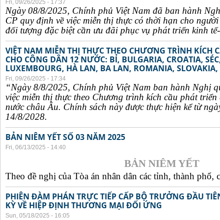
Fri, 09/26/2025 - 17:37
Ngày 08/8/2025, Chính phủ Việt Nam đã ban hành Ngh
CP quy định về việc miễn thị thực có thời hạn cho ngườ
đối tượng đặc biệt cần ưu đãi phục vụ phát triển kinh tế-
VIỆT NAM MIỄN THỊ THỰC THEO CHƯƠNG TRÌNH KÍCH C
CHO CÔNG DÂN 12 NƯỚC: BỈ, BULGARIA, CROATIA, SÉ
LUXEMBOURG, HÀ LAN, BA LAN, ROMANIA, SLOVAKIA, 
Fri, 09/26/2025 - 17:34
“Ngày 8/8/2025, Chính phủ Việt Nam ban hành Nghị q
việc miễn thị thực theo Chương trình kích cầu phát triể
nước châu Âu. Chính sách này được thực hiện kể từ ngà
14/8/2028.
BẢN NIÊM YẾT SỐ 03 NĂM 2025
Fri, 06/13/2025 - 14:40
BẢN NIÊM YẾT
Theo đề nghị của Tòa án nhân dân các tỉnh, thành phố, c
PHIÊN ĐÀM PHÁN TRỰC TIẾP CẤP BỘ TRƯỞNG ĐẦU TIÊN
KỲ VỀ HIỆP ĐỊNH THƯƠNG MẠI ĐỐI ỨNG
Sun, 05/18/2025 - 16:05