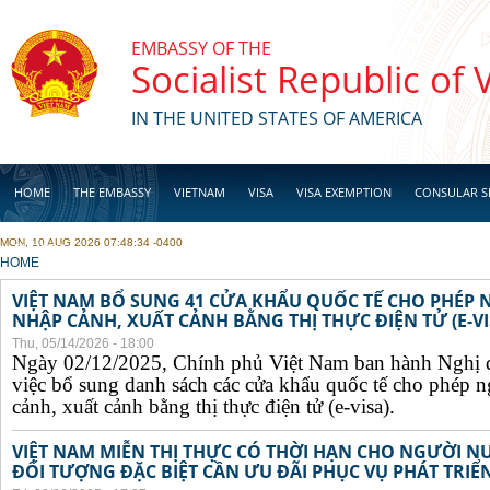
Skip to main content
EMBASSY OF THE
Socialist Republic of
IN THE UNITED STATES OF AMERICA
HOME
THE EMBASSY
VIETNAM
VISA
VISA EXEMPTION
CONSULAR S
MON, 10 AUG 2026 07:48:34 -0400
BUSINESS
YOU ARE HERE
HOME
VIỆT NAM BỔ SUNG 41 CỬA KHẨU QUỐC TẾ CHO PHÉP
NHẬP CẢNH, XUẤT CẢNH BẰNG THỊ THỰC ĐIỆN TỬ (E-VI
Thu, 05/14/2026 - 18:00
Ngày 02/12/2025, Chính phủ Việt Nam ban hành Nghị 
việc bổ sung danh sách các cửa khẩu quốc tế cho phép 
cảnh, xuất cảnh bằng thị thực điện tử (e-visa).
VIỆT NAM MIỄN THỊ THỰC CÓ THỜI HẠN CHO NGƯỜI N
ĐỐI TƯỢNG ĐẶC BIỆT CẦN ƯU ĐÃI PHỤC VỤ PHÁT TRIỂN 