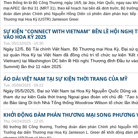
Theo thông tin từ Bộ Công Thương, ngày 16/5, tại Jeju, Hàn Quốc, ngay sau kh
mại APEC lần thứ 31 (MRT 31), theo kế hoạch hai bên đã định trước, Bộ trưở
đoàn đàm phán Chính phủ Nguyễn Hồng Diên có phiên đàm phán trực tiếp 
Thương mại Hoa Kỳ (USTR) Jamieson Greer.
SỰ KIỆN "CONNECT WITH VIETNAM" BÊN LỀ HỘI NGHỊ
VÀO HOA KỲ 2025
Tue, 05/13/2025 - 10:30
Ngày 12/5, Bộ Tài chính Việt Nam, Bộ Thương mại Hoa Kỳ, Đại sứ q
sứ quán Hoa Kỳ tại Việt Nam đã đồng chủ trì tổ chức sự kiện 'Kết 
Vietnam) tại Washington DC bên lề Hội nghị Thượng đỉnh Đầu tư và
Summit) lần thứ 11 năm 2025.
ÁO DÀI VIỆT NAM TẠI SỰ KIỆN THỜI TRANG CỦA MỸ
Tue, 05/06/2025 - 09:22
Ngày 05/5/2025, Đại sứ Việt Nam tại Hoa Kỳ Nguyễn Quốc Dũng và 
tham dự sự kiện Gala thời trang Ngoại giao đoàn với chủ đề: “
Tạo t
do Bảo tàng Di tích Nhà Tổng thống Woodrow Wilson tổ chức lần thứ
KHỞI ĐỘNG ĐÀM PHÁN THƯƠNG MẠI SONG PHƯƠNG VI
Thu, 04/24/2025 - 12:05
Bộ trưởng Bộ Công thương, Trưởng đoàn đàm phán Chính phủ Nguyễn Hồn
Trưởng đại diện Thương mại Hoa Kỳ Jamieson L. Greer để khởi động đàm phá