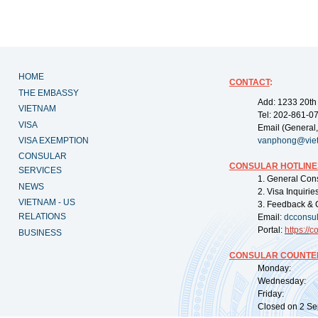
HOME
CONTACT
:
THE EMBASSY
Add: 1233 20th
VIETNAM
Tel: 202-861-0
VISA
Email (General,
VISA EXEMPTION
vanphong@vie
CONSULAR
CONSULAR HOTLINE
SERVICES
1. General Con
NEWS
2. Visa Inquiri
VIETNAM - US
3. Feedback & 
RELATIONS
Email:
dcconsu
Portal:
https://
co
BUSINESS
CONSULAR COUNTER
Monday: 09:
Wednesday: 0
Friday: 09:
Closed on 2 Sep