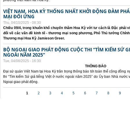
phương Việt Nam và Hoa Kỳ.
VIỆT NAM, HOA KỲ THỐNG NHẤT KHỞI ĐỘNG ĐÀM P
MẠI ĐỐI ỨNG
Thu, 04/10/2025 - 08:30
Chiều 09/4, trong khuôn khổ chuyến thăm Hoa Kỳ với tư cách là Đặc phái v
đổi về các vấn đề kinh tế - thương mại song phương, Phó Thủ tướng Chín
Thương mại Hoa Kỳ Jamieson Greer.
BỘ NGOẠI GIAO PHÁT ĐỘNG CUỘC THI “TÌM KIẾM SỨ GI
NGOÀI NĂM 2025”
Tue, 04/08/2025 - 16:30
THÔNG BÁO
Đại sứ quán Việt Nam tại Hoa Kỳ trân trọng thông báo tới toàn thể cộng đồng n
thi “Tìm kiếm Sứ giả tiếng Việt ở nước ngoài năm 2025” do Ủy ban Nhà nước 
Ngoại giao phát động.
Pages
1
2
3
4
5
6
7
8
9