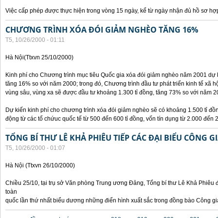
Việc cấp phép được thực hiện trong vòng 15 ngày, kể từ ngày nhận đủ hồ sơ hợp
CHƯƠNG TRÌNH XÓA ĐÓI GIẢM NGHÈO TĂNG 16%
T5, 10/26/2000 - 01:11
Hà Nội(Ttxvn 25/10/2000)
Kinh phí cho Chương trình mục tiêu Quốc gia xóa đói giảm nghèo năm 2001 dự k
tăng 16% so với năm 2000; trong đó, Chương trình đầu tư phát triển kinh tế xã hộ
vùng sâu, vùng xa sẽ được đầu tư khoảng 1.300 tỉ đồng, tăng 73% so với năm 2
Dự kiến kinh phí cho chương trình xóa đói giảm nghèo sẽ có khoảng 1.500 tỉ đ
động từ các tổ chứuc quốc tế từ 500 đến 600 tỉ đồng, vốn tín dụng từ 2.000 đến 2
TỔNG BÍ THƯ LÊ KHẢ PHIÊU TIẾP CÁC ĐẠI BIỂU CÔNG G
T5, 10/26/2000 - 01:07
Hà Nội (Ttxvn 26/10/2000)
Chiều 25/10, tại trụ sở Văn phòng Trung ương Đảng, Tổng bí thư Lê Khả Phiêu đ
toàn
quốc lần thứ nhất biểu dương những điển hình xuất sắc trong đồng bào Công gi
Các trang