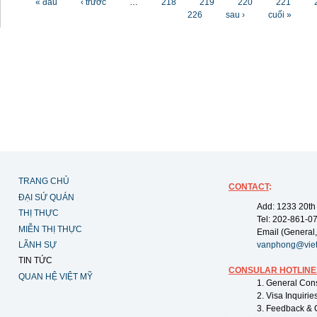
« đầu
‹ trước
…
218
219
220
221
226
sau ›
cuối »
TRANG CHỦ
CONTACT
:
ĐẠI SỨ QUÁN
Add: 1233 20th
THỊ THỰC
Tel: 202-861-0
MIỄN THỊ THỰC
Email (General,
LÃNH SỰ
vanphong@vie
TIN TỨC
CONSULAR HOTLINE
QUAN HỆ VIỆT MỸ
1. General Con
2. Visa Inquiri
3. Feedback & 