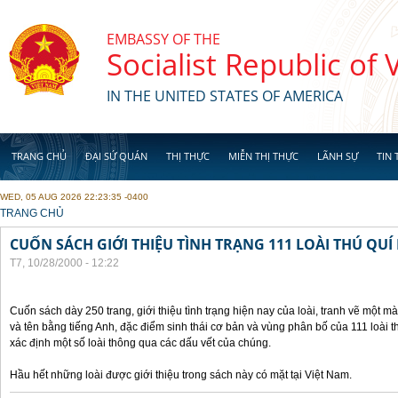
Skip to main content
EMBASSY OF THE
Socialist Republic of
IN THE UNITED STATES OF AMERICA
TRANG CHỦ
ĐẠI SỨ QUÁN
THỊ THỰC
MIỄN THỊ THỰC
LÃNH SỰ
TIN 
WED, 05 AUG 2026 22:23:35 -0400
YOU ARE HERE
TRANG CHỦ
CUỐN SÁCH GIỚI THIỆU TÌNH TRẠNG 111 LOÀI THÚ QUÍ
T7, 10/28/2000 - 12:22
Cuốn sách dày 250 trang, giới thiệu tình trạng hiện nay của loài, tranh vẽ một mà
và tên bằng tiếng Anh, đặc điểm sinh thái cơ bản và vùng phân bố của 111 loài 
xác định một số loài thông qua các dấu vết của chúng.
Hầu hết những loài được giới thiệu trong sách này có mặt tại Việt Nam.