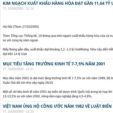
KIM NGẠCH XUẤT KHẨU HÀNG HÓA ĐẠT GẦN 11,64 TỶ 
T7, 10/28/2000 - 12:18
Hà Nội (Ttxvn 27/10/2000)
Theo Tổng cục Thống kê, 10 tháng qua kim ngạch xuất khẩu hàng hóa của cả nư
so với cùng kỳ năm ngoái.
Mấy tháng gần đây, xuất khẩu đạt khoảng 1,2 -1,3 tỷ Usd/tháng. Như vậy đến hế
đạt trên 14 tỷ Usd.
MỤC TIÊU TĂNG TRƯỞNG KINH TẾ 7-7,5% NĂM 2001
T7, 10/28/2000 - 12:17
Mục tiêu năm 2001 là đạt mức tăng trưởng kinh tế 7-7,5% so với năm 1999, Bộ 
Xuân Giá đã nói như vậy ngày 26/10.
Một số chỉ tiêu kinh tế năm 2001 dự kiến sẽ được trình Quốc hội trong kỳ họp tới 
13-13,5% so với năm 2000, nông-lâm-ngư nghiệp tăng 4,5-4,8%,
VIỆT NAM ỦNG HỘ CÔNG ƯỚC NĂM 1982 VỀ LUẬT BIỂN
T7, 10/28/2000 - 12:13