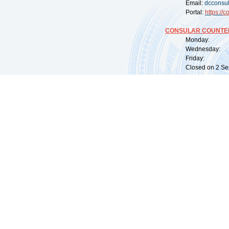
Email:
dcconsu
Portal:
https://
co
CONSULAR COUNTER
Monday: 09:
Wednesday: 0
Friday: 09:
Closed on 2 Sep