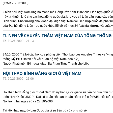
(Ttxvn 28/10/2000)
Chính phủ Việt Nam ủng hộ mạnh mẽ Công ước năm 1982 của Liên hợp quốc về 
này là khuôn khổ cho các hoạt động quốc gia, khu vực và toàn cầu trong các vùn
Bình Minh, Phó trưởng phái đoàn đại diện Việt Nam tại Liên hợp quốc đã phát bi
của Đại hội đồng Liên hợp quốc khóa 55 về đề mục 34 "các đại dương và Luật về
TL NFN VỀ CHUYẾN THĂM VIỆT NAM CỦA TỔNG THỐNG 
T5, 10/26/2000 - 21:13
24/10/ 2000 Trả lời câu hỏi của phóng viên Thời báo Los Angeles Times về "ý 
thống Mỹ Bill Clinton đối với quan hệ Việt Nam-hoa Kỳ",
Người Phát ngôn Bộ ngoại giao, Bà Phan Thúy Thanh cho biết:
HỘI THẢO BÌNH ĐẲNG GIỚI Ở VIỆT NAM
T5, 10/26/2000 - 21:06
Hội thảo bình đẳng giới ở Việt Nam do ủy ban Quốc gia vì sự tiến bộ của phụ nữ
Liên Hợp Quốc(UNDP), Đại sứ quán Hà Lan, Ngân Hàng thế giới(WB), Hội luật g
Nội trong hai ngày 26 và 27/10/2000.
Tại Hội thảo này, ủy ban Quốc gia vì sự tiến bộ của phụ nữ sẽ