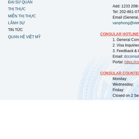
ĐẠI SỨ QUÁN
Add: 1233 20th
THỊ THỰC
Tel: 202-861-0
MIỄN THỊ THỰC
Email (General,
LÃNH SỰ
vanphong@vie
TIN TỨC
CONSULAR HOTLINE
QUAN HỆ VIỆT MỸ
1. General Con
2. Visa Inquiri
3. Feedback & 
Email:
dcconsu
Portal:
https://
co
CONSULAR COUNTER
Monday: 09:
Wednesday: 0
Friday: 09:
Closed on 2 Sep