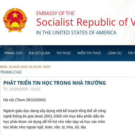
Skip to main content
EMBASSY OF THE
Socialist Republic of
IN THE UNITED STATES OF AMERICA
TRANG CHỦ
ĐẠI SỨ QUÁN
THỊ THỰC
MIỄN THỊ THỰC
LÃNH SỰ
TIN 
MON, 10 AUG 2026 15:10:06 -0400
YOU ARE HERE
TRANG CHỦ
PHÁT TRIỂN TIN HỌC TRONG NHÀ TRƯỜNG
T5, 10/26/2000 - 01:02
Hà nội (Ttxvn 26/10/2000)
Ngành giáo dục đang xây dựng một kế hoạch tổng thể về công
nghệ thông tin giai đoạn 2001-2005 với mục tiêu phấn đấu tin
học phải được sử dụng để hỗ trợ cho việc dạy và học các môn
học khác như ngoại ngữ, toán, văn, lý, hóa, sử, địa.