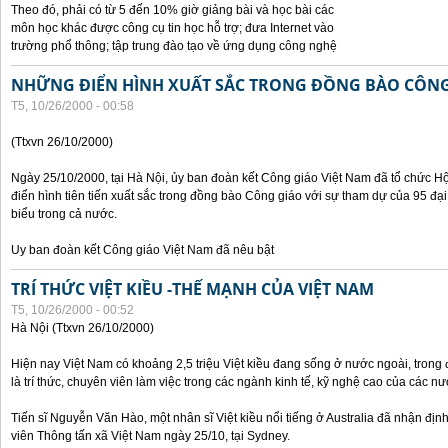
Theo đó, phải có từ 5 đến 10% giờ giảng bài và học bài các
môn học khác được công cụ tin học hỗ trợ; đưa Internet vào
trường phổ thông; tập trung đào tạo về ứng dụng công nghệ
NHỮNG ĐIỂN HÌNH XUẤT SẮC TRONG ĐỒNG BÀO CÔNG
T5, 10/26/2000 - 00:58
(Ttxvn 26/10/2000)
Ngày 25/10/2000, tại Hà Nội, ủy ban đoàn kết Công giáo Việt Nam đã tổ chức H
điển hình tiên tiến xuất sắc trong đồng bào Công giáo với sự tham dự của 95 đại b
biểu trong cả nước.
Uy ban đoàn kết Công giáo Việt Nam đã nêu bật
TRÍ THỨC VIỆT KIỀU -THẾ MẠNH CỦA VIỆT NAM
T5, 10/26/2000 - 00:52
Hà Nội (Ttxvn 26/10/2000)
Hiện nay Việt Nam có khoảng 2,5 triệu Việt kiều đang sống ở nước ngoài, trong đ
là trí thức, chuyên viên làm việc trong các ngành kinh tế, kỹ nghệ cao của các nướ
Tiến sĩ Nguyễn Văn Hào, một nhân sĩ Việt kiều nổi tiếng ở Australia đã nhận địn
viên Thông tấn xã Việt Nam ngày 25/10, tại Sydney.