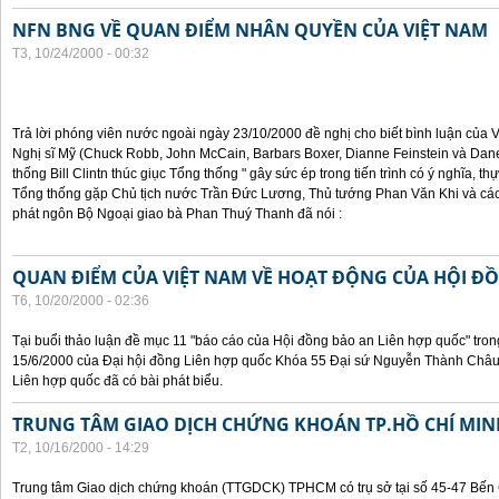
NFN BNG VỀ QUAN ĐIỂM NHÂN QUYỀN CỦA VIỆT NAM
T3, 10/24/2000 - 00:32
Trả lời phóng viên nước ngoài ngày 23/10/2000 đề nghị cho biết bình luận của
Nghị sĩ Mỹ (Chuck Robb, John McCain, Barbars Boxer, Dianne Feinstein và Dan
thống Bill Clintn thúc giục Tổng thống " gây sức ép trong tiến trình có ý nghĩa, t
Tổng thống gặp Chủ tịch nước Trần Đức Lương, Thủ tướng Phan Văn Khi và cá
phát ngôn Bộ Ngoại giao bà Phan Thuý Thanh đã nói :
QUAN ĐIỂM CỦA VIỆT NAM VỀ HOẠT ĐỘNG CỦA HỘI Đ
T6, 10/20/2000 - 02:36
Tại buổi thảo luận đề mục 11 "báo cáo của Hội đồng bảo an Liên hợp quốc" tron
15/6/2000 của Đại hội đồng Liên hợp quốc Khóa 55 Đại sứ Nguyễn Thành Châu, 
Liên hợp quốc đã có bài phát biểu.
TRUNG TÂM GIAO DỊCH CHỨNG KHOÁN TP.HỒ CHÍ MIN
T2, 10/16/2000 - 14:29
Trung tâm Giao dịch chứng khoán (TTGDCK) TPHCM có trụ sở tại số 45-47 Bến