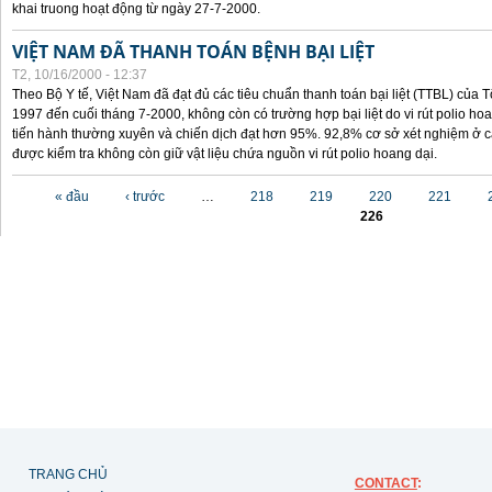
khai truong hoạt động từ ngày 27-7-2000.
VIỆT NAM ĐÃ THANH TOÁN BỆNH BẠI LIỆT
T2, 10/16/2000 - 12:37
Theo Bộ Y tế, Việt Nam đã đạt đủ các tiêu chuẩn thanh toán bại liệt (TTBL) của Tổ
1997 đến cuối tháng 7-2000, không còn có trường hợp bại liệt do vi rút polio h
tiến hành thường xuyên và chiến dịch đạt hơn 95%. 92,8% cơ sở xét nghiệm ở cá
được kiểm tra không còn giữ vật liệu chứa nguồn vi rút polio hoang dại.
Các trang
« đầu
‹ trước
…
218
219
220
221
226
TRANG CHỦ
CONTACT
: