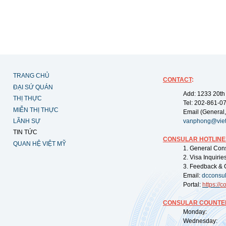
TRANG CHỦ
CONTACT
:
ĐẠI SỨ QUÁN
Add: 1233 20th
THỊ THỰC
Tel: 202-861-0
MIỄN THỊ THỰC
Email (General,
LÃNH SỰ
vanphong@vie
TIN TỨC
CONSULAR HOTLINE
QUAN HỆ VIỆT MỸ
1. General Con
2. Visa Inquiri
3. Feedback & 
Email:
dcconsu
Portal:
https://
co
CONSULAR COUNTER
Monday: 09:
Wednesday: 0