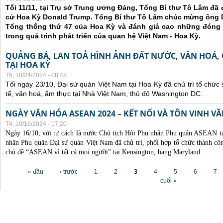
Tối 11/11, tại Trụ sở Trung ương Đảng, Tổng Bí thư Tô Lâm đã
cử Hoa Kỳ Donald Trump. Tổng Bí thư Tô Lâm chúc mừng ông 
Tổng thống thứ 47 của Hoa Kỳ và đánh giá cao những đóng
trong quá trình phát triển của quan hệ Việt Nam - Hoa Kỳ.
QUẢNG BÁ, LAN TOẢ HÌNH ẢNH ĐẤT NƯỚC, VĂN HOÁ,
TẠI HOA KỲ
T5, 10/24/2024 - 08:45
Tối ngày 23/10, Đại sứ quán Việt Nam tại Hoa Kỳ đã chủ trì tổ chức
tế, văn hoá, ẩm thực tại Nhà Việt Nam, thủ đô Washington DC.
NGÀY VĂN HÓA ASEAN 2024 – KẾT NỐI VÀ TÔN VINH 
T4, 10/16/2024 - 17:20
Ngày 16/10, với tư cách là nước Chủ tịch Hội Phu nhân Phu quân ASEAN 
nhân Phu quân Đại sứ quán Việt Nam đã chủ trì, phối hợp tổ chức thành
chủ đề “ASEAN vì tất cả mọi người” tại Kensington, bang Maryland.
Các trang
« đầu
‹ trước
1
2
3
4
5
6
7
cuối »