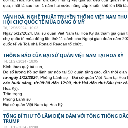
đối tác Hoa Kỳ đánh giá cao những kết quả tốt đẹp của quan hệ
qua, nhất là sau hơn 1 năm hai nước nâng cấp khuôn khổ lên Đối tác
VĂN HOÁ, NGHỆ THUẬT TRUYỀN THỐNG VIỆT NAM THU
HỘI CHỢ QUỐC TẾ MÙA ĐÔNG Ở MỸ
T6, 12/06/2024 - 10:03
Ngày 5/12/2024, Đại sứ quán Việt Nam tại Hoa Kỳ đã tham gia gian t
chợ quốc tế mùa đông lần thứ 11 dành cho Ngoại giao đoàn năm 20
quốc tế và Toà nhà Ronald Reagan tổ chức.
THÔNG BÁO CỦA ĐẠI SỨ QUÁN VIỆT NAM TẠI HOA KỲ
T4, 11/27/2024 - 18:05
Kính thưa quý bà con,
Do số lượng hồ sơ lãnh sự nộp tại Sứ quán tăng cao, cần thời gian đ
từ ngày 1/12/2024
, Phòng Lãnh sự - Đại sứ quán Việt Nam tại Hoa
các buổi sáng, từ 09:30 đến 12:00, thứ Hai đến thứ Sáu
(trừ cá
Hoa Kỳ).
Trân trọng.
Phòng Lãnh sự
Đại sứ quán Việt Nam tại Hoa Kỳ
TỔNG BÍ THƯ TÔ LÂM ĐIỆN ĐÀM VỚI TỔNG THỐNG ĐẮ
TRUMP
T3, 11/12/2024 - 09:00