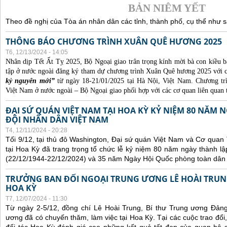
BẢN NIÊM YẾT
Theo đề nghị của Tòa án nhân dân các tỉnh, thành phố, cụ thể như s
THÔNG BÁO CHƯƠNG TRÌNH XUÂN QUÊ HƯƠNG 2025
T6, 12/13/2024 - 14:05
Nhân dịp Tết Ất Tỵ 2025, Bộ Ngoại giao trân trọng kính mời bà con kiều b
tập ở nước ngoài đăng ký tham dự chương trình Xuân Quê hương 2025 với 
kỷ nguyên mới”
từ ngày 18-21/01/2025 tại Hà Nội, Việt Nam. Chương t
Việt Nam ở nước ngoài – Bộ Ngoại giao phối hợp với các cơ quan liên quan 
ĐẠI SỨ QUÁN VIỆT NAM TẠI HOA KỲ KỶ NIỆM 80 NĂM
ĐỘI NHÂN DÂN VIỆT NAM
T4, 12/11/2024 - 20:28
Tối 9/12, tại thủ đô Washington, Đại sứ quán Việt Nam và Cơ qua
tại Hoa Kỳ đã trang trọng tổ chức lễ kỷ niệm 80 năm ngày thành 
(22/12/1944-22/12/2024) và 35 năm Ngày Hội Quốc phòng toàn dân 
TRƯỞNG BAN ĐỐI NGOẠI TRUNG ƯƠNG LÊ HOÀI TRUNG
HOA KỲ
T7, 12/07/2024 - 11:30
Từ ngày 2-5/12, đồng chí Lê Hoài Trung, Bí thư Trung ương Đản
ương đã có chuyến thăm, làm việc tại Hoa Kỳ. Tại các cuộc trao đổi