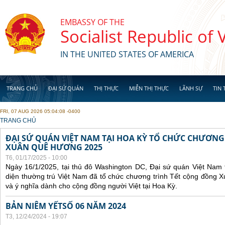
Skip to main content
EMBASSY OF THE
Socialist Republic of
IN THE UNITED STATES OF AMERICA
TRANG CHỦ
ĐẠI SỨ QUÁN
THỊ THỰC
MIỄN THỊ THỰC
LÃNH SỰ
TIN 
FRI, 07 AUG 2026 05:04:08 -0400
YOU ARE HERE
TRANG CHỦ
ĐẠI SỨ QUÁN VIỆT NAM TẠI HOA KỲ TỔ CHỨC CHƯƠNG
XUÂN QUÊ HƯƠNG 2025
T6, 01/17/2025 - 10:00
Ngày 16/1/2025, tại thủ đô Washington DC, Đại sứ quán Việt Nam 
diện thường trú Việt Nam đã tổ chức chương trình Tết cộng đồng 
và ý nghĩa dành cho cộng đồng người Việt tại Hoa Kỳ.
BẢN NIÊM YẾTSỐ 06 NĂM 2024
T3, 12/24/2024 - 19:07