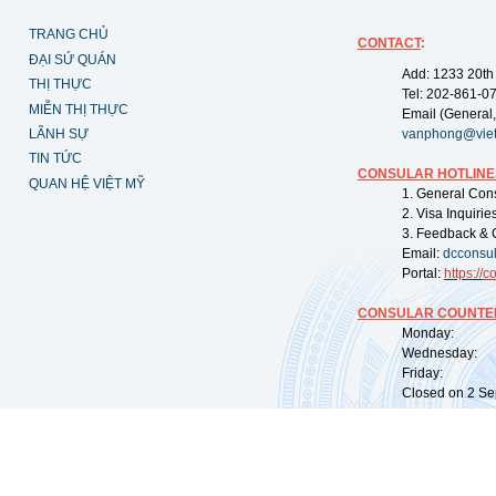
TRANG CHỦ
CONTACT
:
ĐẠI SỨ QUÁN
Add: 1233 20th
THỊ THỰC
Tel: 202-861-0
MIỄN THỊ THỰC
Email (General,
LÃNH SỰ
vanphong@vie
TIN TỨC
CONSULAR HOTLINE
QUAN HỆ VIỆT MỸ
1. General Con
2. Visa Inquiri
3. Feedback & 
Email:
dcconsu
Portal:
https://
co
CONSULAR COUNTER
Monday: 09:
Wednesday: 0
Friday: 09:
Closed on 2 Sep