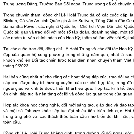
Trung ương Đảng, Trưởng Ban Đối ngoại Trung ương đã có chuyến th
Trong chuyến thăm, đồng chí Lê Hoài Trung đã có các cuộc gặp, là
Blinken, Cố vấn An ninh Quốc gia Jake Sullivan, Tổng Giám đốc Cơ 
Samantha Power, các nghị sĩ Quốc hội, Chủ tịch Viện Dân chủ Quốc
Quốc tế; gặp và trao đổi với một số tập đoàn, doanh nghiệp, một số
các nhóm tư vấn chính sách của Hoa Kỳ; thăm và làm việc với Đại s
Tại các cuộc trao đổi, đồng chí Lê Hoài Trung và các đối tác Hoa Kỳ
đẹp của quan hệ song phương trong những năm qua, nhất là sau
khuôn khổ lên Đối tác chiến lược toàn diện nhân chuyến thăm Việ
tháng 9/2023.
Hai bên cũng nhất trí cho rằng các hoạt động tiếp xúc, trao đổi và 
cấp cao được duy trì thường xuyên, các cơ chế hợp tác, trong đó 
ngoại giao và kinh tế được triển khai hiệu quả. Hợp tác kinh tế, t
ổn định, tiếp tục là nền tảng cốt lõi và động lực quan trọng của qua
Hợp tác khoa học công nghệ, đổi mới sáng tạo, giáo dục và đào tạo
và một số lĩnh vực khác tiếp tục đạt nhiều tiến triển tích cực. H
trong ứng phó với các thách thức toàn cầu như biến đổi khí hậu, 
toàn cầu.
Đồng chí Lê Hoài Trung khẳng định, trong đường lối đối ngoại độc 