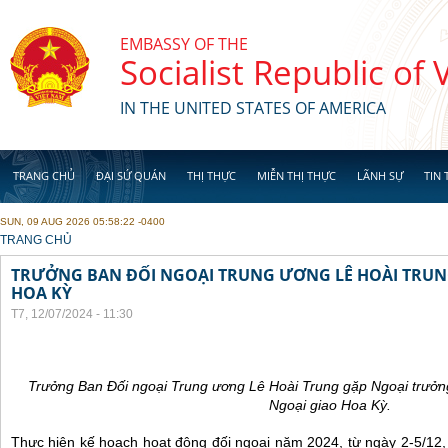
Skip to main content
EMBASSY OF THE
Socialist Republic of
IN THE UNITED STATES OF AMERICA
TRANG CHỦ
ĐẠI SỨ QUÁN
THỊ THỰC
MIỄN THỊ THỰC
LÃNH SỰ
TIN 
SUN, 09 AUG 2026 05:58:22 -0400
YOU ARE HERE
TRANG CHỦ
TRƯỞNG BAN ĐỐI NGOẠI TRUNG ƯƠNG LÊ HOÀI TRUNG
HOA KỲ
T7, 12/07/2024 - 11:30
Trưởng Ban Đối ngoại Trung ương Lê Hoài Trung gặp Ngoại trưởng 
Ngoại giao Hoa Kỳ.
Thực hiện kế hoạch hoạt động đối ngoại năm 2024, từ ngày 2-5/12, 