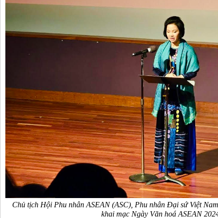
Chủ tịch Hội Phu nhân ASEAN (ASC), Phu nhân Đại sứ Việt Nam 
khai mạc Ngày Văn hoá ASEAN 202