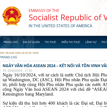
Skip to main content
EMBASSY OF THE
Socialist Republic of
IN THE UNITED STATES OF AMERICA
TRANG CHỦ
ĐẠI SỨ QUÁN
THỊ THỰC
MIỄN THỊ THỰC
LÃNH SỰ
TIN 
SAT, 08 AUG 2026 19:33:56 -0400
YOU ARE HERE
TRANG CHỦ
NGÀY VĂN HÓA ASEAN 2024 – KẾT NỐI VÀ TÔN VINH 
T4, 10/16/2024 - 17:20
Ngày 16/10/2024, với tư cách là nước Chủ tịch Hội 
tại Washington, DC (ASC), Hội Phu nhân Phu quân Đại
trì, phối hợp cùng Hội Phu nhân Phu quân các nước 
công Ngày Văn hoá ASEAN 2024 với chủ đề “ASEAN v
Kensington bang Maryland.
Sự kiện đã thu hút hơn 400 khách là các Đại sứ, Đại 