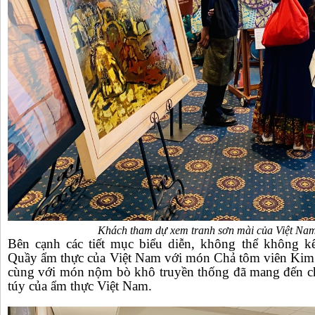
Khách tham dự xem tranh sơn mài của Việt Nam 
Bên cạnh các tiết mục biểu diễn, không thể không k
Quầy ẩm thực của Việt Nam với món Chả tôm viên Kim
cùng với món nộm bò khô truyền thống đã mang đến cho
túy của ẩm thực Việt Nam.