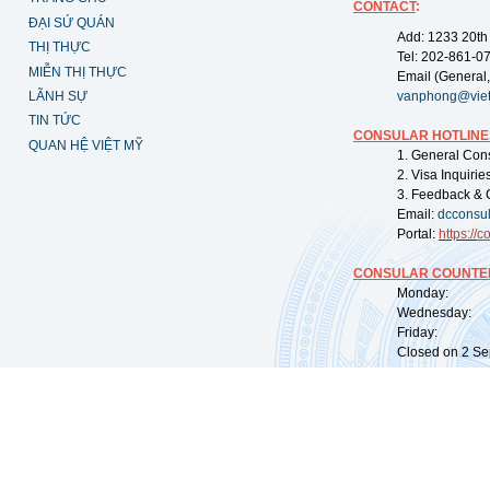
CONTACT
:
ĐẠI SỨ QUÁN
Add: 1233 20th
THỊ THỰC
Tel: 202-861-0
MIỄN THỊ THỰC
Email (General,
LÃNH SỰ
vanphong@vie
TIN TỨC
CONSULAR HOTLINE
QUAN HỆ VIỆT MỸ
1. General Con
2. Visa Inquiri
3. Feedback & 
Email:
dcconsu
Portal:
https://
co
CONSULAR COUNTER
Monday: 09:
Wednesday: 0
Friday: 09:
Closed on 2 Sep