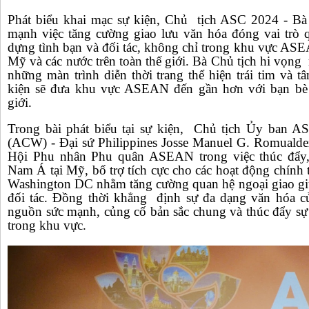
Phát biểu khai mạc sự kiện, Chủ tịch ASC 2024 - Bà
mạnh việc tăng cường giao lưu văn hóa đóng vai trò q
dựng tình bạn và đối tác, không chỉ trong khu vực AS
Mỹ và các nước trên toàn thế giới. Bà Chủ tịch hi vọng
những màn trình diễn thời trang thể hiện trái tim và
kiện sẽ đưa khu vực ASEAN đến gần hơn với bạn bè 
giới.
Trong bài phát biểu tại sự kiện, Chủ tịch Ủy ban 
(ACW) - Đại sứ Philippines Josse Manuel G. Romualdez
Hội Phu nhân Phu quân ASEAN trong việc thúc đẩy,
Nam Á tại Mỹ, bổ trợ tích cực cho các hoạt động chính
Washington DC nhằm tăng cường quan hệ ngoại giao g
đối tác. Đồng thời khẳng định sự đa dạng văn hóa 
nguồn sức mạnh, củng cố bản sắc chung và thúc đẩy sự 
trong khu vực.