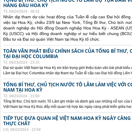
TỔNG BÍ THƯ, CHỦ TỊCH NƯỚC TÔ LÂM DỰ TỌA ĐÀM V
HÀNG ĐẦU HOA KỲ
T3, 09/24/2024 - 08:32
Nhân dịp tham dự các hoạt động của Tuần lễ cấp cao Đại hội đồng
việc tại Hoa Kỳ, chiều 23/9 tại New York, Tổng Bí thư, Chủ tịch 
doanh nghiệp do Hội đồng Doanh nghiệp Hoa Hoa Kỳ - ASEAN (
Kỳ (USCC) và Hội đồng doanh nghiệp vì sự hiểu biết chung (BCIU
Đầu tư và Đại sứ quán Việt Nam tại Hoa Kỳ tổ chức.
TOÀN VĂN PHÁT BIỂU CHÍNH SÁCH CỦA TỔNG BÍ THƯ, 
TẠI ĐẠI HỌC COLUMBIA
T2, 09/23/2024 - 23:15
Đại sứ quán Việt Nam tại Hoa Kỳ xin trân trọng giới thiệu toàn văn bài phát biểu
Lâm tại Đại học Columbia nhân dịp tham dự Tuần lễ cấp cao Đại hội đồng Liên
TỔNG BÍ THƯ, CHỦ TỊCH NƯỚC TÔ LÂM LÀM VIỆC VỚI C
NAM TẠI HOA KỲ
T2, 09/23/2024 - 23:00
Tổng Bí thư, Chủ tịch nước Tô Lâm ghi nhận và đánh giá cao những nỗ lực của t
Việt Nam tại Hoa Kỳ thúc đẩy mối quan hệ hợp tác ngày càng phát triển giữa hai
TIẾP TỤC ĐƯA QUAN HỆ VIỆT NAM-HOA KỲ NGÀY CÀNG 
THỰC CHẤT
CN, 09/22/2024 - 23:58