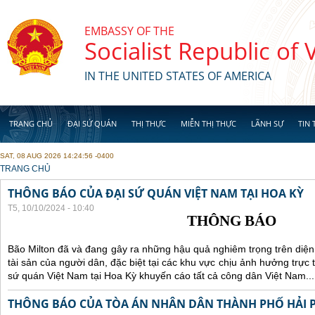
Skip to main content
EMBASSY OF THE
Socialist Republic of
IN THE UNITED STATES OF AMERICA
TRANG CHỦ
ĐẠI SỨ QUÁN
THỊ THỰC
MIỄN THỊ THỰC
LÃNH SỰ
TIN 
SAT, 08 AUG 2026 14:24:56 -0400
YOU ARE HERE
TRANG CHỦ
THÔNG BÁO CỦA ĐẠI SỨ QUÁN VIỆT NAM TẠI HOA KỲ
T5, 10/10/2024 - 10:40
THÔNG BÁO
Bão Milton đã và đang gây ra những hậu quả nghiêm trọng trên diện
tài sản của người dân, đặc biệt tại các khu vực chịu ảnh hưởng trực 
sứ quán Việt Nam tại Hoa Kỳ khuyến cáo tất cả công dân Việt Nam...
THÔNG BÁO CỦA TÒA ÁN NHÂN DÂN THÀNH PHỐ HẢI