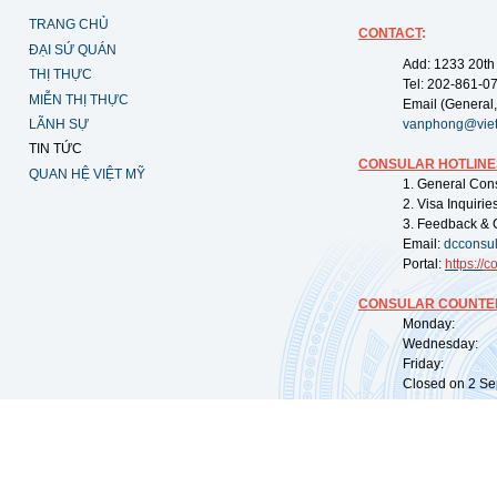
TRANG CHỦ
CONTACT
:
ĐẠI SỨ QUÁN
Add: 1233 20th
THỊ THỰC
Tel: 202-861-0
MIỄN THỊ THỰC
Email (General,
LÃNH SỰ
vanphong@vie
TIN TỨC
CONSULAR HOTLINE
QUAN HỆ VIỆT MỸ
1. General Con
2. Visa Inquiri
3. Feedback & 
Email:
dcconsu
Portal:
https://
co
CONSULAR COUNTER
Monday: 09:
Wednesday: 0
Friday: 09:
Closed on 2 Sep