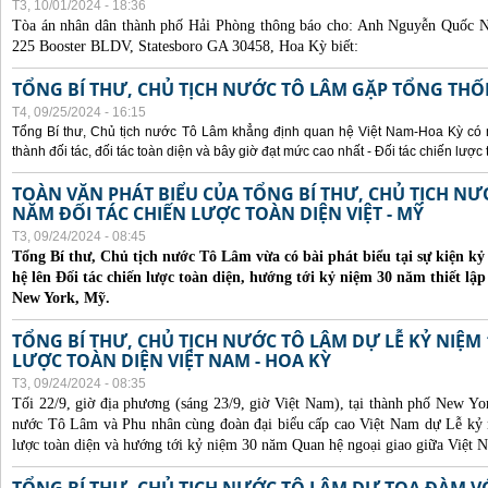
T3, 10/01/2024 - 18:36
Tòa án nhân dân thành phố Hải Phòng thông báo cho:
Anh Nguyễn Quốc Ng
225 Booster BLDV, Statesboro GA 30458, Hoa Kỳ biết:
TỔNG BÍ THƯ, CHỦ TỊCH NƯỚC TÔ LÂM GẶP TỔNG THỐ
T4, 09/25/2024 - 16:15
Tổng Bí thư, Chủ tịch nước Tô Lâm khẳng định quan hệ Việt Nam-Hoa Kỳ có nhi
thành đối tác, đối tác toàn diện và bây giờ đạt mức cao nhất - Đối tác chiến lược 
TOÀN VĂN PHÁT BIỂU CỦA TỔNG BÍ THƯ, CHỦ TỊCH N
NĂM ĐỐI TÁC CHIẾN LƯỢC TOÀN DIỆN VIỆT - MỸ
T3, 09/24/2024 - 08:45
Tổng Bí thư, Chủ tịch nước Tô Lâm vừa có bài phát biểu tại sự kiện 
hệ lên Đối tác chiến lược toàn diện, hướng tới kỷ niệm 30 năm thiết lập
New York, Mỹ.
TỔNG BÍ THƯ, CHỦ TỊCH NƯỚC TÔ LÂM DỰ LỄ KỶ NIỆM 
LƯỢC TOÀN DIỆN VIỆT NAM - HOA KỲ
T3, 09/24/2024 - 08:35
Tối 22/9, giờ địa phương (sáng 23/9, giờ Việt Nam), tại thành phố New Yo
nước Tô Lâm và Phu nhân cùng đoàn đại biểu cấp cao Việt Nam dự Lễ kỷ 
lược toàn diện và hướng tới kỷ niệm 30 năm Quan hệ ngoại giao giữa Việt