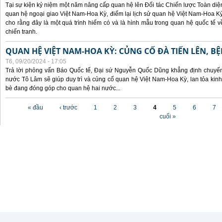
Tại sự kiện kỷ niệm một năm nâng cấp quan hệ lên Đối tác Chiến lược Toàn diện
quan hệ ngoại giao Việt Nam-Hoa Kỳ, điểm lại lịch sử quan hệ Việt Nam-Hoa Kỳ
cho rằng đây là một quá trình hiếm có và là hình mẫu trong quan hệ quốc tế
chiến tranh.
QUAN HỆ VIỆT NAM-HOA KỲ: CỦNG CỐ ĐÀ TIẾN LÊN, B
T6, 09/20/2024 - 17:05
Trả lời phỏng vấn Báo Quốc tế, Đại sứ Nguyễn Quốc Dũng khẳng định chuyến 
nước Tô Lâm sẽ giúp duy trì và củng cố quan hệ Việt Nam-Hoa Kỳ, lan tỏa kinh
bè đang đóng góp cho quan hệ hai nước...
Các trang
« đầu
‹ trước
1
2
3
4
5
6
7
cuối »