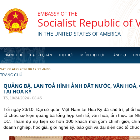
Skip to main content
EMBASSY OF THE
Socialist Republic of
IN THE UNITED STATES OF AMERICA
TRANG CHỦ
ĐẠI SỨ QUÁN
THỊ THỰC
MIỄN THỊ THỰC
LÃNH SỰ
TIN 
SAT, 08 AUG 2026 09:12:22 -0400
YOU ARE HERE
TRANG CHỦ
QUẢNG BÁ, LAN TOẢ HÌNH ẢNH ĐẤT NƯỚC, VĂN HOÁ,
TẠI HOA KỲ
T5, 10/24/2024 - 08:45
Tối ngày 23/10, Đại sứ quán Việt Nam tại Hoa Kỳ đã chủ trì, phối 
tổ chức sự kiện quảng bá tổng hợp kinh tế, văn hoá, ẩm thực tại N
DC. Tham dự sự kiện có hơn 100 khách mời gồm chính giới, chín
doanh nghiệp, học giả, giới nghệ sỹ, báo giới và đại diện các tổ chức c