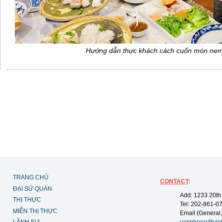
Hướng dẫn thực khách cách cuốn món ne
TRANG CHỦ
CONTACT
:
ĐẠI SỨ QUÁN
Add: 1233 20th
THỊ THỰC
Tel: 202-861-0
MIỄN THỊ THỰC
Email (General,
LÃNH SỰ