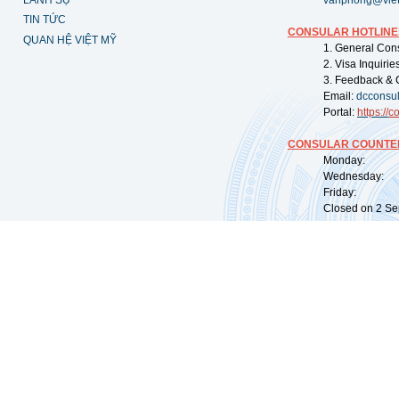
vanphong@vie
TIN TỨC
CONSULAR HOTLINE
QUAN HỆ VIỆT MỸ
1. General Con
2. Visa Inquiri
3. Feedback & 
Email:
dcconsu
Portal:
https://
co
CONSULAR COUNTER
Monday: 09:
Wednesday: 0
Friday: 09:
Closed on 2 Sep