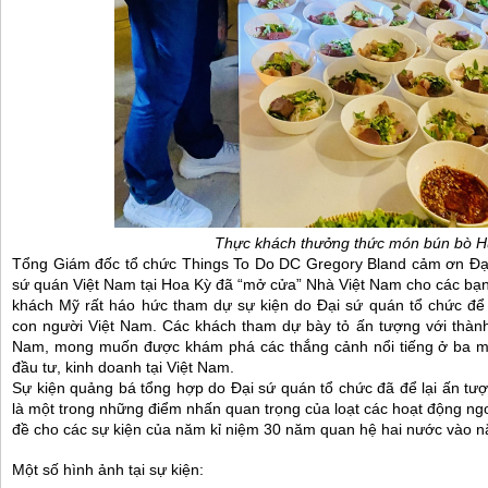
Thực khách thưởng thức món bún bò 
Tổng Giám đốc tổ chức Things To Do DC Gregory Bland cảm ơn Đạ
sứ quán Việt Nam tại Hoa Kỳ đã “mở cửa” Nhà Việt Nam cho các bạn
khách Mỹ rất háo hức tham dự sự kiện do Đại sứ quán tổ chức để 
con người Việt Nam. Các khách tham dự bày tỏ ấn tượng với thành t
Nam, mong muốn được khám phá các thắng cảnh nổi tiếng ở ba mi
đầu tư, kinh doanh tại Việt Nam.
Sự kiện quảng bá tổng hợp do Đại sứ quán tổ chức đã để lại ấn tượ
là một trong những điểm nhấn quan trọng của loạt các hoạt động ng
đề cho các sự kiện của năm kỉ niệm 30 năm quan hệ hai nước vào 
Một số hình ảnh tại sự kiện: