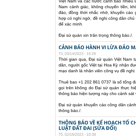
Việt Nam và các nước cảnh báo nhiều 
Nam cảnh giác, không chuyển tiền, kh
đảo, đồng thời nhắc nhở, khuyến cáo g
hợp có nghi ngờ, đề nghị công dân chủ 
để xác minh.
Đại sứ quán xin trân trọng thông báo./.
CẢNH BÁO HÀNH VI LỪA ĐẢO MẠ
T3, 03/14/2023 - 16:28
Thời gian qua, Đại sứ quán Việt Nam 
dân, người gốc Việt tại Hoa Kỳ nhận đư
mạo danh là nhân viên công vụ đề nghị 
Thuê bao +1 202 861 0737 là số tổng đà
gọi trên không do Đại sứ quán thực hiệ
thông báo hiện tượng này cho cảnh sát
Đại sứ quán khuyến cáo công dân cảnh g
thông báo./.
THÔNG BÁO VỀ KẾ HOẠCH TỔ CH
LUẬT ĐẤT ĐAI (SỬA ĐỔI)
T5, 02/16/2023 - 10:38