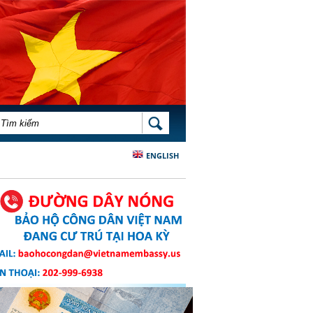
BIỂU MẪU TÌM KIẾM
TÌM KIẾM
ENGLISH