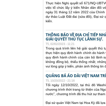
Thực hiện Nghị quyết số 671/NQ-UBTV
việc tổ chức lấy ý kiến Nhân dân đối v
ngày 31 tháng 12 năm 2022 của Chính p
dự thảo Luật Đất đai (sửa đổi), Đại sứ q
kiến.
THÔNG BÁO VỀ ĐỊA CHỈ TIẾP N
GIẢI QUYẾT THỦ TỤC LÃNH SỰ.
T5, 02/02/2023 - 11:21
Trong quá trình liên hệ giải quyết thủ
thực hiện quy định hành chính do hành 
quy định hành chính của cán bộ lãnh s
không đồng bộ, thiếu thống nhất; nhữn
vui lòng góp ý kiến, phản ánh thông tin đ
QUẢNG BÁ ÁO DÀI VIỆT NAM TR
T5, 10/20/2022 - 21:16
Tối ngày 12/10/2022, tại thủ đô Wash
chương trình thời trang từ thiện của N
nước”, chương trình đã thu hút sự tha
Đại sứ quán Việt Nam tại Hoa Kỳ đã lựa 