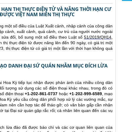
 HẠN THỊ THỰC ĐIỆN TỬ VÀ NÂNG THỜI HẠN CƯ
ĐƯỢC VIỆT NAM MIỄN THỊ THỰC
ng một số điều của Luật Xuất cảnh, nhập cảnh của công dân
p cảnh, xuất cảnh, quá cảnh, cư trú của người nước ngoài
sửa đổi, bổ sung một số điều theo Luật số
51/2019/QH14
,
n thị thực điện tử được nâng lên đến 90 ngày, có giá trị một
, thị thực điện tử có giá trị một lần với thời hạn không quá
 MẠO DANH ĐẠI SỨ QUÁN NHẰM MỤC ĐÍCH LỪA
ại Hoa Kỳ tiếp tục nhận được phản ánh của nhiều công dân
ối tượng sử dụng các số điện thoại khác nhau, trong đó có
số điện thoại
+1-202-861-0737
hoặc
+1
-
202-999-6589
, mạo
Hoa Kỳ yêu cầu công dân phối hợp xử lý các vướng mắc, sự
 Nam nên cần hợp tác để tháo gỡ; có văn bản gấp cần nhận
tờ tại Đại sứ quán gặp rắc rối; cá nhân liên quan đến các vụ
h lừa đảo đã được báo chí và các cơ quan liên quan của