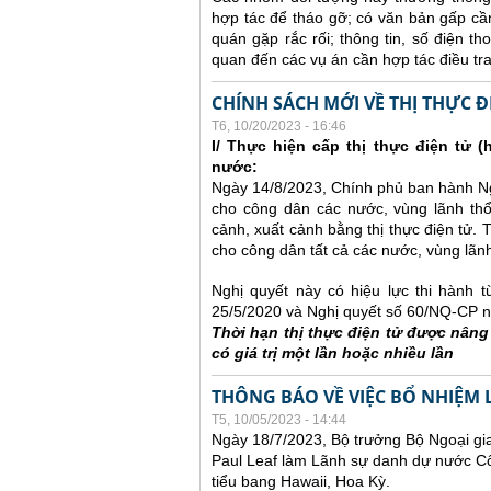
hợp tác để tháo gỡ; có văn bản gấp cần
quán gặp rắc rối; thông tin, số điện t
quan đến các vụ án cần hợp tác điều tra 
CHÍNH SÁCH MỚI VỀ THỊ THỰC Đ
T6, 10/20/2023 - 16:46
I/ Thực hiện cấp thị thực điện tử (
nước:
Ngày 14/8/2023, Chính phủ ban hành Ngh
cho công dân các nước, vùng lãnh th
cảnh, xuất cảnh bằng thị thực điện tử. 
cho công dân tất cả các nước, vùng lãnh
Nghị quyết này có hiệu lực thi hành 
25/5/2020 và Nghị quyết số 60/NQ-CP n
Thời hạn thị thực điện tử được nân
có giá trị một lần hoặc nhiều lần
THÔNG BÁO VỀ VIỆC BỔ NHIỆM 
T5, 10/05/2023 - 14:44
Ngày 18/7/2023, Bộ trưởng Bộ Ngoại gi
Paul Leaf làm Lãnh sự danh dự nước Cô
tiểu bang Hawaii, Hoa Kỳ.