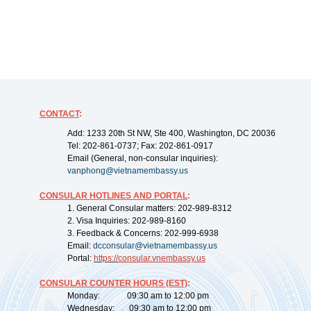
CONTACT
:
Add: 1233 20th St NW, Ste 400, Washington, DC 20036
Tel: 202-861-0737; Fax: 202-861-0917
Email (General, non-consular inquiries):
vanphong@vietnamembassy.us
CONSULAR HOTLINES AND PORTAL
:
1. General Consular matters: 202-989-8312
2. Visa Inquiries: 202-989-8160
3. Feedback & Concerns: 202-999-6938
Email:
dcconsular@vietnamembassy.us
Portal:
https://
consular.vnembassy.us
CONSULAR COUNTER HOURS (EST)
:
Monday: 09:30 am to 12:00 pm
Wednesday: 09:30 am to 12:00 pm