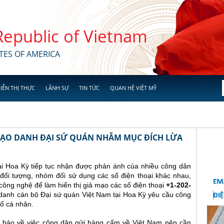
 Republic of Vietnam
TES OF AMERICA
IỄN THỊ THỰC
LÃNH SỰ
TIN TỨC
QUAN HỆ VIỆT MỸ
 MẠO DANH ĐẠI SỨ QUÁN NHẰM MỤC ĐÍCH LỪA
ại Hoa Kỳ tiếp tục nhận được phản ánh của nhiều công dân
đối tượng, nhóm đối sử dụng các số điện thoại khác nhau,
ông nghệ để làm hiển thị giả mạo các số điện thoại
+1-202-
danh cán bộ Đại sứ quán Việt Nam tại Hoa Kỳ yêu cầu công
ố cá nhân.
 báo về việc công dân gửi hàng cấm về Việt Nam nên cần