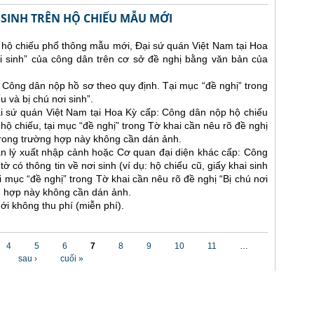
I SINH TRÊN HỘ CHIẾU MẪU MỚI
hộ chiếu phổ thông mẫu mới, Đại sứ quán Việt Nam tại Hoa
ơi sinh” của công dân trên cơ sở đề nghị bằng văn bản của
i: Công dân nộp hồ sơ theo quy định. Tại mục “đề nghị” trong
 và bị chú nơi sinh”.
i sứ quán Việt Nam tại Hoa Kỳ cấp: Công dân nộp hộ chiếu
ộ chiếu, tại mục “đề nghị” trong Tờ khai cần nêu rõ đề nghị
 trong trường hợp này không cần dán ảnh.
n lý xuất nhập cảnh hoặc Cơ quan đại diện khác cấp: Công
 có thông tin về nơi sinh (ví dụ: hộ chiếu cũ, giấy khai sinh
ại mục “đề nghị” trong Tờ khai cần nêu rõ đề nghị “Bị chú nơi
ng hợp này không cần dán ảnh.
ới không thu phí (miễn phí).
4
5
6
7
8
9
10
11
…
sau ›
cuối »