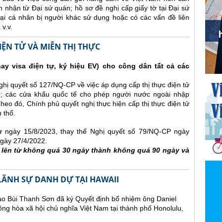
 nhận từ Đại sứ quán; hồ sơ đề nghị cấp giấy tờ tại Đại sứ
hoại cá nhân bị người khác sử dụng hoặc có các vấn đề liên
v.v.
IỆN TỬ VÀ MIỄN THỊ THỰC
hay visa điện tự, ký hiệu EV) cho công dân tất cả các
ị quyết số 127/NQ-CP về việc áp dụng cấp thị thực điện tử
ổ; các cửa khẩu quốc tế cho phép người nước ngoài nhập
Theo đó, Chính phủ quyết nghị thực hiện cấp thị thực điện tử
 thổ.
từ ngày 15/8/2023, thay thế Nghị quyết số 79/NQ-CP ngày
gày 27/4/2022.
g lên từ không quá 30 ngày thành không quá 90 ngày và
LÃNH SỰ DANH DỰ TẠI HAWAII
ao Bùi Thanh Sơn đã ký Quyết định bổ nhiệm ông Daniel
ng hòa xã hội chủ nghĩa Việt Nam tại thành phố Honolulu,