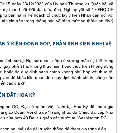
QH15 ngày 23/12/2022 của Ủy ban Thường vụ Quốc hội về
ới dự thảo Luật Đất đai (sửa đổi), Nghị quyết số 170/NQ-CP
hủ ban hành Kế hoạch tổ chức lấy ý kiến Nhân dân đối với
uán xin trân trọng thông báo về hình thức và thời gian lấy ý
HẬN Ý KIẾN ĐÓNG GÓP, PHẢN ÁNH KIẾN NGHỊ VỀ
 tục lãnh sự tại Đại sứ quán, nếu có vướng mắc cụ thể trong
vi gây phiền hà, không thực hiện hoặc thực hiện không đúng
ự; hoặc do quy định hành chính không phù hợp với thực tế,
g vấn đề khác liên quan đến quy định hành chính, công dân
ến các địa chỉ.
ÊN ĐẤT HOA KỲ
ington DC, Đại sứ quán Việt Nam tại Hoa Kỳ đã tham gia
goại giao Đoàn. Với chủ đề “Trang phục dự Chiêu đãi cấp Nhà
m dự của hơn 40 Đại sứ quán các nước tại Washington DC.
chọn hai mẫu áo dài truyền thống để tham gia trình diễn.