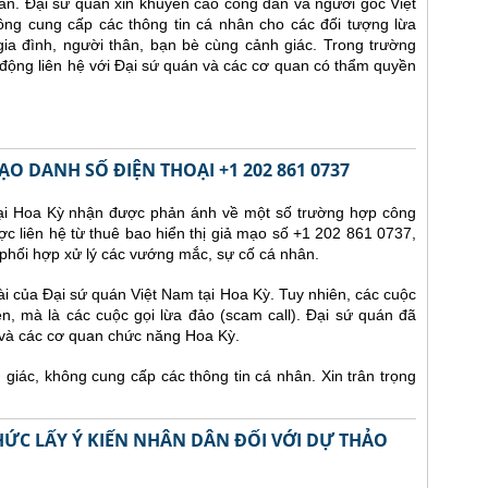
lần.
Đại sứ quán xin khuyến cáo công dân và người gốc Việt
ông cung cấp các thông tin cá nhân cho các đối tượng lừa
ia đình, người thân, bạn bè cùng cảnh giác. Trong trường
động liên hệ với Đại sứ quán và các cơ quan có thẩm quyền
O DANH SỐ ĐIỆN THOẠI +1 202 861 0737
tại Hoa Kỳ nhận được phản ánh về một số trường hợp công
ợc liên hệ từ thuê bao hiển thị giả mạo số +1 202 861 0737,
phối hợp xử lý các vướng mắc, sự cố cá nhân.
i của Đại sứ quán Việt Nam tại Hoa Kỳ. Tuy nhiên, các cuộc
n, mà là các cuộc gọi lừa đảo (scam call). Đại sứ quán đã
 và các cơ quan chức năng Hoa Kỳ.
iác, không cung cấp các thông tin cá nhân. Xin trân trọng
ỨC LẤY Ý KIẾN NHÂN DÂN ĐỐI VỚI DỰ THẢO