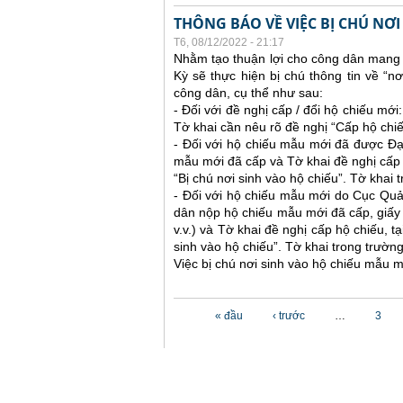
THÔNG BÁO VỀ VIỆC BỊ CHÚ NƠ
T6, 08/12/2022 - 21:17
Nhằm tạo thuận lợi cho công dân mang 
Kỳ sẽ thực hiện bị chú thông tin về “n
công dân, cụ thể như sau:
- Đối với đề nghị cấp / đổi hộ chiếu mớ
Tờ khai cần nêu rõ đề nghị “Cấp hộ chiếu
- Đối với hộ chiếu mẫu mới đã được Đạ
mẫu mới đã cấp và Tờ khai đề nghị cấp h
“Bị chú nơi sinh vào hộ chiếu”. Tờ khai
- Đối với hộ chiếu mẫu mới do Cục Quả
dân nộp hộ chiếu mẫu mới đã cấp, giấy tờ
v.v.) và Tờ khai đề nghị cấp hộ chiếu, t
sinh vào hộ chiếu”. Tờ khai trong trườ
Việc bị chú nơi sinh vào hộ chiếu mẫu m
Các trang
« đầu
‹ trước
…
3