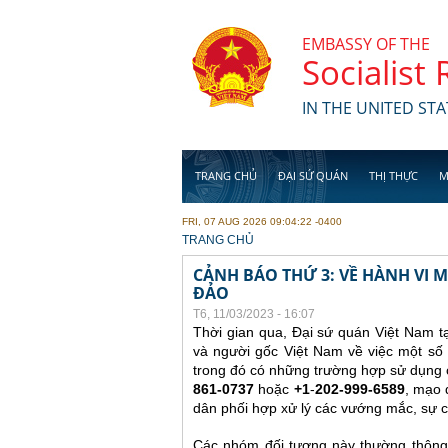
Skip to main content
EMBASSY OF THE
Socialist
IN THE UNITED STA
TRANG CHỦ
ĐẠI SỨ QUÁN
THỊ THỰC
M
FRI, 07 AUG 2026 09:04:22 -0400
YOU ARE HERE
TRANG CHỦ
CẢNH BÁO THỨ 3: VỀ HÀNH VI
ĐẢO
T6, 11/03/2023 - 16:07
Thời gian qua, Đại sứ quán Việt Nam t
và người gốc Việt Nam về việc một số 
trong đó có những trường hợp sử dụng c
861-0737
hoặc
+1
-
202-999-6589
, mạo 
dân phối hợp xử lý các vướng mắc, sự c
Các nhóm đối tượng này thường thông