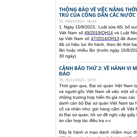
THÔNG BÁO VỀ VIỆC NÂNG THỜI
TRÚ CỦA CÔNG DÂN CÁC NƯỚC 
T5, 09/07/2023 - 08:44
1. Ngày 15/8/2023, Luật sửa đổi, bổ su
Việt Nam số
49/2019/QH14
và Luật Nhậ
tại Việt Nam số
47/2014/QH13
đã được 
đã có hiệu lực thi hành, theo đó thời hạ
lần hoặc nhiều lần (trước ngày 15/8/2023
30 ngày).
CẢNH BÁO THỨ 2: VỀ HÀNH VI
ĐẢO
T6, 05/12/2023 - 16:57
Thời gian qua, Đại sứ quán Việt Nam t
và người gốc Việt Nam về việc một số đ
những trường hợp hiển thị giả mạo các 
danh cán bộ Đại sứ quán Việt Nam tại 
cố cá nhân như: gửi hàng cấm về Việt
từ Đại sứ quán; hồ sơ đề nghị cấp giấy 
án cần hợp tác điều tra v.v.
Đây là hành vi mạo danh nhằm mục đíc