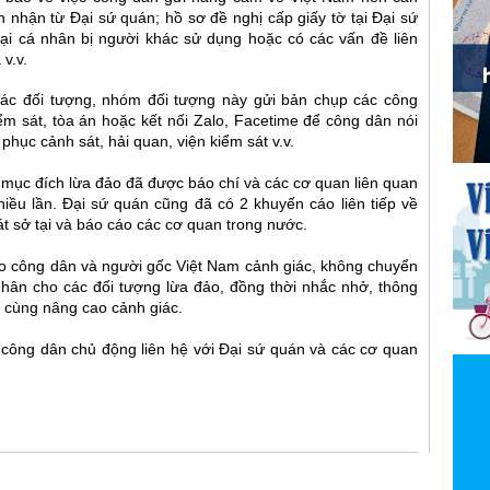
 nhận từ Đại sứ quán; hồ sơ đề nghị cấp giấy tờ tại Đại sứ
hoại cá nhân bị người khác sử dụng hoặc có các vấn đề liên
v.v.
ác đối tượng, nhóm đối tượng này gửi bản chụp các công
iểm sát, tòa án hoặc kết nối Zalo, Facetime để công dân nói
hục cảnh sát, hải quan, viện kiểm sát v.v.
mục đích lừa đảo đã được báo chí và các cơ quan liên quan
ều lần. Đại sứ quán cũng đã có 2 khuyến cáo liên tiếp về
sát sở tại và báo cáo các cơ quan trong nước.
áo công dân và người gốc Việt Nam cảnh giác, không chuyển
nhân cho các đối tượng lừa đảo, đồng thời nhắc nhở, thông
ể cùng nâng cao cảnh giác
.
 công dân chủ động liên hệ với Đại sứ quán và các cơ quan