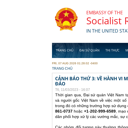
Skip to main content
EMBASSY OF THE
Socialist
IN THE UNITED STA
TRANG CHỦ
ĐẠI SỨ QUÁN
THỊ THỰC
M
FRI, 07 AUG 2026 01:28:02 -0400
YOU ARE HERE
TRANG CHỦ
CẢNH BÁO THỨ 3: VỀ HÀNH VI
ĐẢO
T6, 11/03/2023 - 16:07
Thời gian qua, Đại sứ quán Việt Nam t
và người gốc Việt Nam về việc một số 
trong đó có những trường hợp sử dụng c
861-0737
hoặc
+1
-
202-999-6589
, mạo 
dân phối hợp xử lý các vướng mắc, sự c
Các nhóm đối tượng này thường thông