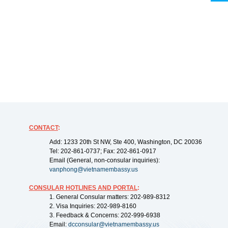
CONTACT
:
Add: 1233 20th St NW, Ste 400, Washington, DC 20036
Tel: 202-861-0737; Fax: 202-861-0917
Email (General, non-consular inquiries):
vanphong@vietnamembassy.us
CONSULAR HOTLINES AND PORTAL
:
1. General Consular matters: 202-989-8312
2. Visa Inquiries: 202-989-8160
3. Feedback & Concerns: 202-999-6938
Email:
dcconsular@vietnamembassy.us