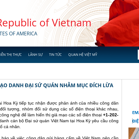
 Republic of Vietnam
TES OF AMERICA
IỄN THỊ THỰC
LÃNH SỰ
TIN TỨC
QUAN HỆ VIỆT MỸ
 MẠO DANH ĐẠI SỨ QUÁN NHẰM MỤC ĐÍCH LỪA
ại Hoa Kỳ tiếp tục nhận được phản ánh của nhiều công dân
đối tượng, nhóm đối sử dụng các số điện thoại khác nhau,
ông nghệ để làm hiển thị giả mạo các số điện thoại
+1-202-
danh cán bộ Đại sứ quán Việt Nam tại Hoa Kỳ yêu cầu công
ố cá nhân.
 báo về việc công dân gửi hàng cấm về Việt Nam nên cần