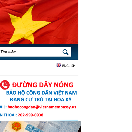
BIỂU MẪU TÌM KIẾM
TÌM KIẾM
ENGLISH