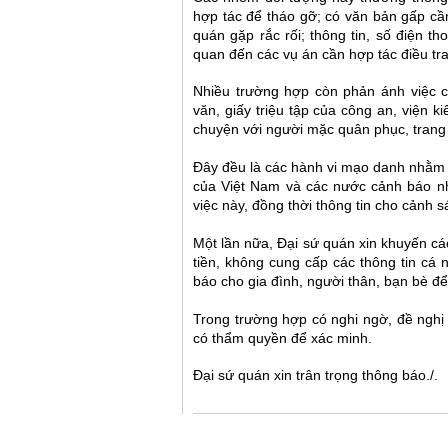
hợp tác để tháo gỡ; có văn bản gấp cần
quán gặp rắc rối; thông tin, số điện t
quan đến các vụ án cần hợp tác điều tra 
Nhiều trường hợp còn phản ánh việc c
văn, giấy triệu tập của công an, viện k
chuyện với người mặc quân phục, trang p
Đây đều là các hành vi mạo danh nhằm 
của Việt Nam và các nước cảnh báo nhi
việc này, đồng thời thông tin cho cảnh 
Một lần nữa,
Đại sứ quán xin khuyến c
tiền, không cung cấp các thông tin cá 
báo cho gia đình, người thân, bạn bè đ
Trong trường hợp có nghi ngờ, đề nghị
có thẩm quyền để xác minh.
Đại sứ quán xin trân trọng thông báo./.