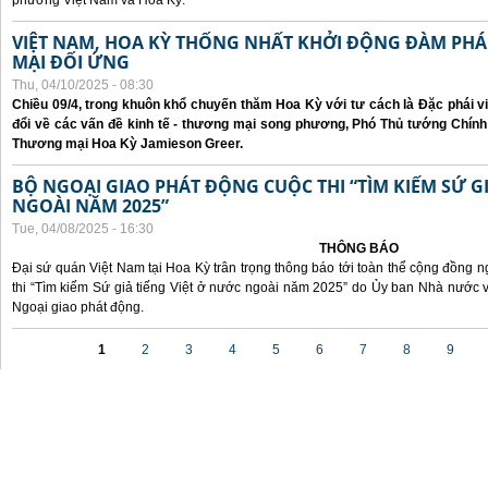
phương Việt Nam và Hoa Kỳ.
VIỆT NAM, HOA KỲ THỐNG NHẤT KHỞI ĐỘNG ĐÀM P
MẠI ĐỐI ỨNG
Thu, 04/10/2025 - 08:30
Chiều 09/4, trong khuôn khổ chuyến thăm Hoa Kỳ với tư cách là Đặc phái v
đổi về các vấn đề kinh tế - thương mại song phương, Phó Thủ tướng Chín
Thương mại Hoa Kỳ Jamieson Greer.
BỘ NGOẠI GIAO PHÁT ĐỘNG CUỘC THI “TÌM KIẾM SỨ GI
NGOÀI NĂM 2025”
Tue, 04/08/2025 - 16:30
THÔNG BÁO
Đại sứ quán Việt Nam tại Hoa Kỳ trân trọng thông báo tới toàn thể cộng đồng n
thi “Tìm kiếm Sứ giả tiếng Việt ở nước ngoài năm 2025” do Ủy ban Nhà nước 
Ngoại giao phát động.
Pages
1
2
3
4
5
6
7
8
9