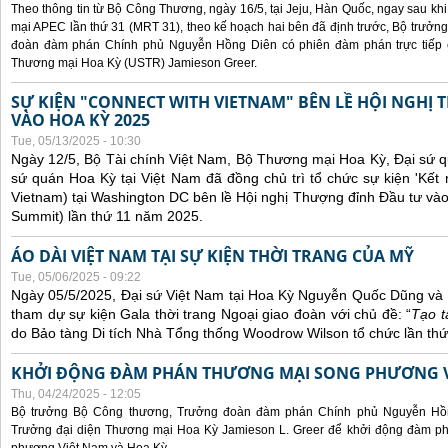
Theo thông tin từ Bộ Công Thương, ngày 16/5, tại Jeju, Hàn Quốc, ngay sau kh
mại APEC lần thứ 31 (MRT 31), theo kế hoạch hai bên đã định trước, Bộ trưở
đoàn đàm phán Chính phủ Nguyễn Hồng Diên có phiên đàm phán trực tiếp 
Thương mại Hoa Kỳ (USTR) Jamieson Greer.
SỰ KIỆN "CONNECT WITH VIETNAM" BÊN LỀ HỘI NGHỊ
VÀO HOA KỲ 2025
Tue, 05/13/2025 - 10:30
Ngày 12/5, Bộ Tài chính Việt Nam, Bộ Thương mại Hoa Kỳ, Đại sứ q
sứ quán Hoa Kỳ tại Việt Nam đã đồng chủ trì tổ chức sự kiện 'Kết 
Vietnam) tại Washington DC bên lề Hội nghị Thượng đỉnh Đầu tư và
Summit) lần thứ 11 năm 2025.
ÁO DÀI VIỆT NAM TẠI SỰ KIỆN THỜI TRANG CỦA MỸ
Tue, 05/06/2025 - 09:22
Ngày 05/5/2025, Đại sứ Việt Nam tại Hoa Kỳ Nguyễn Quốc Dũng và 
tham dự sự kiện Gala thời trang Ngoại giao đoàn với chủ đề: “
Tạo t
do Bảo tàng Di tích Nhà Tổng thống Woodrow Wilson tổ chức lần thứ
KHỞI ĐỘNG ĐÀM PHÁN THƯƠNG MẠI SONG PHƯƠNG VI
Thu, 04/24/2025 - 12:05
Bộ trưởng Bộ Công thương, Trưởng đoàn đàm phán Chính phủ Nguyễn Hồn
Trưởng đại diện Thương mại Hoa Kỳ Jamieson L. Greer để khởi động đàm phá