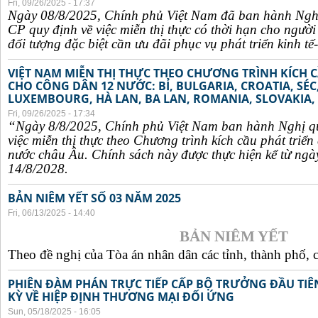
Fri, 09/26/2025 - 17:37
Ngày 08/8/2025, Chính phủ Việt Nam đã ban hành Ngh
CP quy định về việc miễn thị thực có thời hạn cho ngườ
đối tượng đặc biệt cần ưu đãi phục vụ phát triển kinh tế-
VIỆT NAM MIỄN THỊ THỰC THEO CHƯƠNG TRÌNH KÍCH C
CHO CÔNG DÂN 12 NƯỚC: BỈ, BULGARIA, CROATIA, SÉ
LUXEMBOURG, HÀ LAN, BA LAN, ROMANIA, SLOVAKIA, 
Fri, 09/26/2025 - 17:34
“Ngày 8/8/2025, Chính phủ Việt Nam ban hành Nghị q
việc miễn thị thực theo Chương trình kích cầu phát triể
nước châu Âu. Chính sách này được thực hiện kể từ ngà
14/8/2028.
BẢN NIÊM YẾT SỐ 03 NĂM 2025
Fri, 06/13/2025 - 14:40
BẢN NIÊM YẾT
Theo đề nghị của Tòa án nhân dân các tỉnh, thành phố, c
PHIÊN ĐÀM PHÁN TRỰC TIẾP CẤP BỘ TRƯỞNG ĐẦU TIÊN
KỲ VỀ HIỆP ĐỊNH THƯƠNG MẠI ĐỐI ỨNG
Sun, 05/18/2025 - 16:05