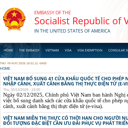
Skip to main content
EMBASSY OF THE
Socialist Republic of
IN THE UNITED STATES OF AMERICA
HOME
THE EMBASSY
VIETNAM
VISA
VISA EXEMPTION
CONSULAR S
THU, 06 AUG 2026 16:01:11 -0400
BUSINESS
YOU ARE HERE
HOME
VIỆT NAM BỔ SUNG 41 CỬA KHẨU QUỐC TẾ CHO PHÉP
NHẬP CẢNH, XUẤT CẢNH BẰNG THỊ THỰC ĐIỆN TỬ (E-VI
Thu, 05/14/2026 - 18:00
Ngày 02/12/2025, Chính phủ Việt Nam ban hành Nghị 
việc bổ sung danh sách các cửa khẩu quốc tế cho phép 
cảnh, xuất cảnh bằng thị thực điện tử (e-visa).
VIỆT NAM MIỄN THỊ THỰC CÓ THỜI HẠN CHO NGƯỜI N
ĐỐI TƯỢNG ĐẶC BIỆT CẦN ƯU ĐÃI PHỤC VỤ PHÁT TRIỂN 