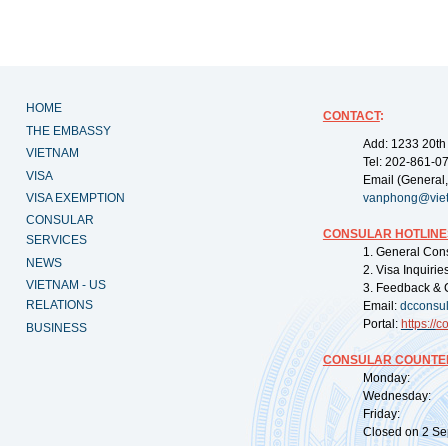
HOME
CONTACT
:
THE EMBASSY
Add: 1233 20th
VIETNAM
Tel: 202-861-0
VISA
Email (General,
VISA EXEMPTION
vanphong@vie
CONSULAR
CONSULAR HOTLINE
SERVICES
1. General Con
NEWS
2. Visa Inquiri
VIETNAM - US
3. Feedback & 
RELATIONS
Email:
dcconsu
Portal:
https://
co
BUSINESS
CONSULAR COUNTER
Monday: 09:
Wednesday: 0
Friday: 09:
Closed on 2 Sep